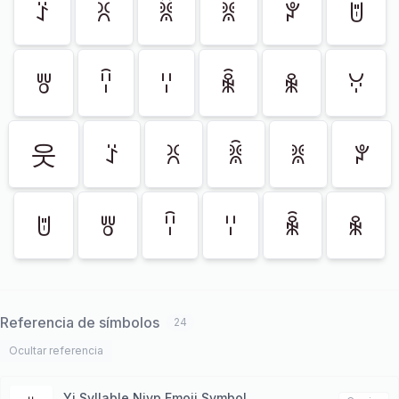
ꑇ
ꐦ
ꐠ
ꐡ
ꐕ
ꌈ
ꉕ
ꈋ
ꈌ
ꆛ
ꆜ
ꃼ
웃
ꑇ
ꐦ
ꐠ
ꐡ
ꐕ
ꌈ
ꉕ
ꈋ
ꈌ
ꆛ
ꆜ
Referencia de símbolos
24
Ocultar referencia
Yi Syllable Njyp Emoji Symbol