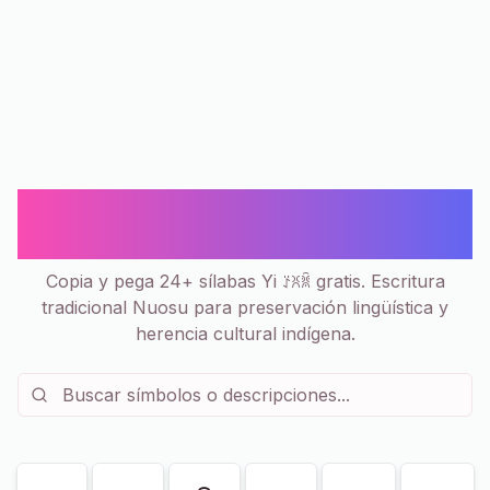
Sílabas Yi ꆈ - Escritura Nuosu
Copiar y Pegar | 24+
Copia y pega 24+ sílabas Yi ꑇꐦꐠ gratis. Escritura
tradicional Nuosu para preservación lingüística y
herencia cultural indígena.
Mostrando
24
de
24