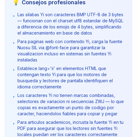
💡
Consejos profesionales
Las silabas Yi son caracteres BMP UTF-8 de 3 bytes
•
— funcionan con el charset utf8 estandar de MySQL
a diferencia de los emojis de 4 bytes, simplificando
el almacenamiento en base de datos
Para paginas web con contenido Yi, carga la fuente
•
Nuosu SIL via @font-face para garantizar la
visualizacion incluso en sistemas sin fuentes Yi
instaladas
Establece lang='ii' en elementos HTML que
•
contengan texto Yi para que los motores de
busqueda y lectores de pantalla identifiquen el
idioma correctamente
Los caracteres Yi no tienen marcas combinadas,
•
selectores de variacion ni secuencias ZWJ — lo que
copias es exactamente un punto de codigo por
caracter, haciendolos fiables para copiar y pegar
Para articulos academicos, incrusta la fuente Yi en tu
•
PDF para asegurar que los lectores sin fuentes Yi
locales puedan ver los caracteres correctamente