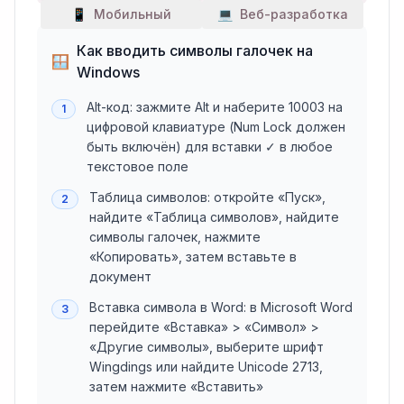
📱
Мобильный
💻
Веб-разработка
Как вводить символы галочек на
🪟
Windows
Alt-код: зажмите Alt и наберите 10003 на
1
цифровой клавиатуре (Num Lock должен
быть включён) для вставки ✓ в любое
текстовое поле
Таблица символов: откройте «Пуск»,
2
найдите «Таблица символов», найдите
символы галочек, нажмите
«Копировать», затем вставьте в
документ
Вставка символа в Word: в Microsoft Word
3
перейдите «Вставка» > «Символ» >
«Другие символы», выберите шрифт
Wingdings или найдите Unicode 2713,
затем нажмите «Вставить»