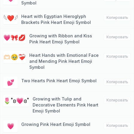
Symbol
Heart with Egyptian Hieroglyph
𓆩❤︎𓆪
Копировать
Brackets Pink Heart Emoji Symbol
Growing with Ribbon and Kiss
💗🎀💋
Копировать
Pink Heart Emoji Symbol
Heart Hands with Emotional Face
🫶🏻🥹❤️‍🩹
Копировать
and Mending Pink Heart Emoji
Symbol
Two Hearts Pink Heart Emoji Symbol
💕
Копировать
Growing with Tulip and
🌷˚ʚ💗ɞ˚
Копировать
Decorative Elements Pink Heart
Emoji Symbol
Growing Pink Heart Emoji Symbol
💗
Копировать