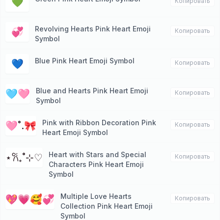
💚
Копировать
Revolving Hearts Pink Heart Emoji
💞
Копировать
Symbol
Blue Pink Heart Emoji Symbol
💙
Копировать
Blue and Hearts Pink Heart Emoji
🩵🩷
Копировать
Symbol
Pink with Ribbon Decoration Pink
🩷˚.🎀
Копировать
Heart Emoji Symbol
Heart with Stars and Special
⋆𐙚₊˚⊹♡
Копировать
Characters Pink Heart Emoji
Symbol
Multiple Love Hearts
💖💗🥰💞
Копировать
Collection Pink Heart Emoji
Symbol