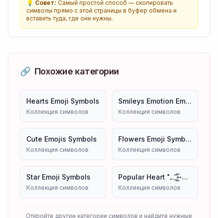
💡
Совет:
Самый простой способ — скопировать
символы прямо с этой страницы в буфер обмена и
вставить туда, где они нужны.
🔗
Похожие категории
Hearts Emoji Symbols
Smileys Emotion Emojis
Коллекция символов
Коллекция символов
Cute Emojis Symbols
Flowers Emoji Symbols
Коллекция символов
Коллекция символов
Star Emoji Symbols
Popular Heart ˚₊. ͟͟͞͞➳❥ Emoji Symbols Copy And Paste
Коллекция символов
Коллекция символов
Откройте другие категории символов и найдите нужные