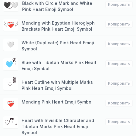
Black with Circle Mark and White
🖤⃝🤍
Копировать
Pink Heart Emoji Symbol
Mending with Egyptian Hieroglyph
𓆩❤️‍🩹𓆪
Копировать
Brackets Pink Heart Emoji Symbol
White (Duplicate) Pink Heart Emoji
🤍
Копировать
Symbol
Blue with Tibetan Marks Pink Heart
🩵ིྀ
Копировать
Emoji Symbol
Heart Outline with Multiple Marks
♡ ᪲᪲᪲
Копировать
Pink Heart Emoji Symbol
Mending Pink Heart Emoji Symbol
❤️‍🩹
Копировать
Heart with Invisible Character and
ㅤ♡ྀི ₊
Копировать
Tibetan Marks Pink Heart Emoji
Symbol