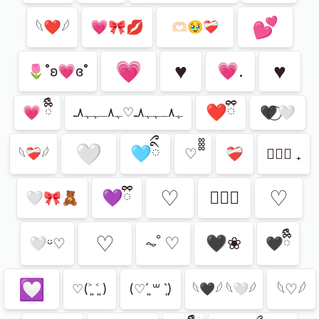
💕
𓆩❤︎𓆪
💗🎀💋
🫶🏻🥹❤️‍🩹
💗
♥️
♥︎
💗.
🌷˚ʚ💗ɞ˚
❤️ྀི
💗 ྀིྀི
🖤⃝🤍
ﮩ٨ـﮩﮩ٨ـ♡ﮩ٨ـﮩﮩ٨ـ
🤍
🩵ིྀ
♡ ᪲᪲᪲
❤️‍🩹
ㅤ♡ྀི ₊
𓆩❤️‍🩹𓆪
⁠♡
♡︎
💜ྀི
♡ྀི
🤍🎀🧸
♡
⏦ﾟ♡︎
🖤❀
🤍ㅤᵕ̈♡︎
🖤ྀིྀི
💟
𓆩♡𓆪
♡(˃͈ ˂͈ )
(♡ˊ͈ ꒳ ˋ͈)
𓆩🖤𓆪 𓆩🤍𓆪