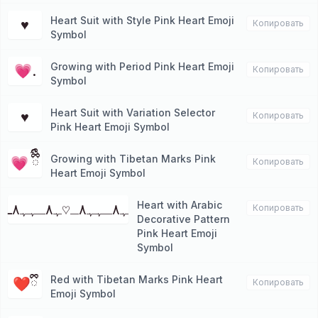
Heart Suit with Style Pink Heart Emoji
♥️
Копировать
Symbol
Growing with Period Pink Heart Emoji
💗.
Копировать
Symbol
Heart Suit with Variation Selector
♥︎
Копировать
Pink Heart Emoji Symbol
Growing with Tibetan Marks Pink
💗 ྀིྀི
Копировать
Heart Emoji Symbol
Heart with Arabic
ﮩ٨ـﮩﮩ٨ـ♡ﮩ٨ـﮩﮩ٨ـ
Копировать
Decorative Pattern
Pink Heart Emoji
Symbol
Red with Tibetan Marks Pink Heart
❤️ྀི
Копировать
Emoji Symbol