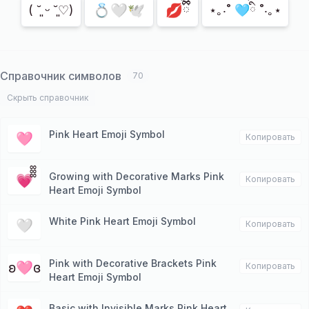
💍🤍🕊️
💋ྀིྀི
( ˘͈ ᵕ ˘͈♡)
⋆｡‧˚ 🩵ིྀ ˚‧｡⋆
Справочник символов
70
Скрыть справочник
Pink Heart Emoji Symbol
🩷
Копировать
Growing with Decorative Marks Pink
💗᪲᪲᪲
Копировать
Heart Emoji Symbol
White Pink Heart Emoji Symbol
🤍
Копировать
Pink with Decorative Brackets Pink
ʚ🩷ɞ
Копировать
Heart Emoji Symbol
Basic with Invisible Marks Pink Heart