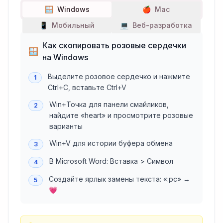
🪟
Windows
🍎
Mac
📱
Мобильный
💻
Веб-разработка
Как скопировать розовые сердечки
🪟
на Windows
Выделите розовое сердечко и нажмите
1
Ctrl+C, вставьте Ctrl+V
Win+Точка для панели смайликов,
2
найдите «heart» и просмотрите розовые
варианты
Win+V для истории буфера обмена
3
В Microsoft Word: Вставка > Символ
4
Создайте ярлык замены текста: «:рс» →
5
💗