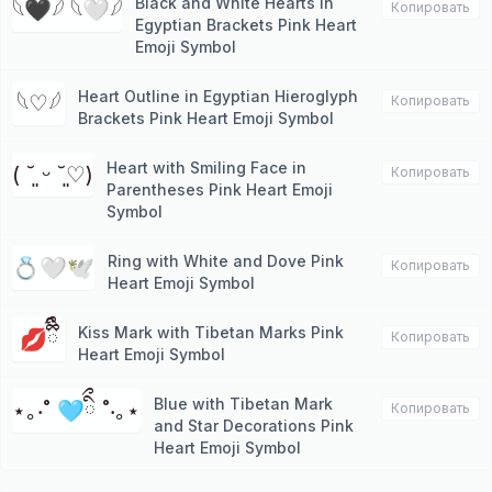
Black and White Hearts in
𓆩🖤𓆪 𓆩🤍𓆪
Копировать
Egyptian Brackets Pink Heart
Emoji Symbol
Heart Outline in Egyptian Hieroglyph
𓆩♡𓆪
Копировать
Brackets Pink Heart Emoji Symbol
Heart with Smiling Face in
( ˘͈ ᵕ ˘͈♡)
Копировать
Parentheses Pink Heart Emoji
Symbol
Ring with White and Dove Pink
💍🤍🕊️
Копировать
Heart Emoji Symbol
Kiss Mark with Tibetan Marks Pink
💋ྀིྀི
Копировать
Heart Emoji Symbol
Blue with Tibetan Mark
⋆｡‧˚ 🩵ིྀ ˚‧｡⋆
Копировать
and Star Decorations Pink
Heart Emoji Symbol