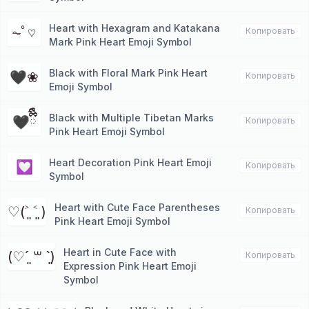
Heart with Hexagram and Katakana
⏦ﾟ♡︎
Копировать
Mark Pink Heart Emoji Symbol
Black with Floral Mark Pink Heart
🖤❀
Копировать
Emoji Symbol
Black with Multiple Tibetan Marks
🖤ྀིྀི
Копировать
Pink Heart Emoji Symbol
Heart Decoration Pink Heart Emoji
💟
Копировать
Symbol
Heart with Cute Face Parentheses
♡(˃͈ ˂͈ )
Копировать
Pink Heart Emoji Symbol
Heart in Cute Face with
(♡ˊ͈ ꒳ ˋ͈)
Копировать
Expression Pink Heart Emoji
Symbol