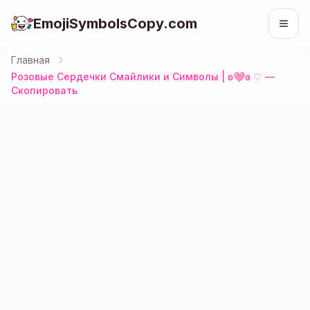
EmojiSymbolsCopy.com
Главная
Розовые Сердечки Смайлики и Символы | ʚ🩷ɞ ♡ —
Скопировать