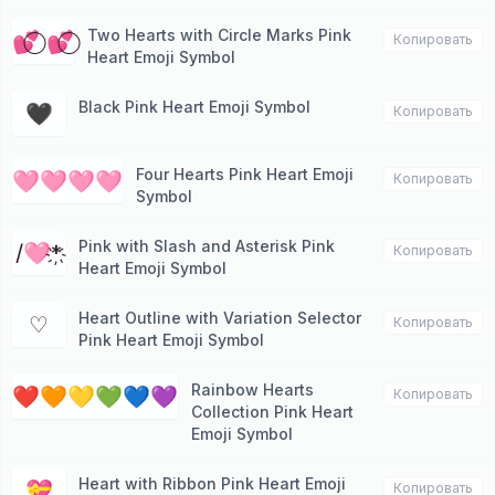
Two Hearts with Circle Marks Pink
💕⃝ 💕⃝
Копировать
Heart Emoji Symbol
Black Pink Heart Emoji Symbol
🖤
Копировать
Four Hearts Pink Heart Emoji
🩷🩷🩷🩷
Копировать
Symbol
Pink with Slash and Asterisk Pink
/🩷*҉
Копировать
Heart Emoji Symbol
Heart Outline with Variation Selector
♡︎
Копировать
Pink Heart Emoji Symbol
Rainbow Hearts
❤️🧡💛💚💙💜
Копировать
Collection Pink Heart
Emoji Symbol
Heart with Ribbon Pink Heart Emoji
💝
Копировать