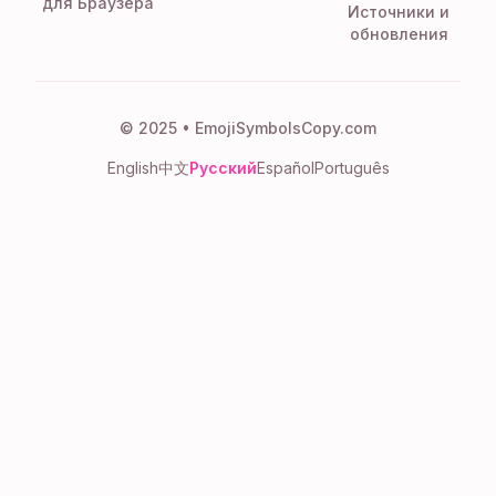
для Браузера
Источники и
обновления
© 2025 • EmojiSymbolsCopy.com
English
中文
Русский
Español
Português