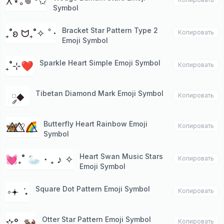
⋏⋆｡𖦹 °✩
Symbol
Bracket Star Pattern Type 2
₊˚ʚ ᗢ₊˚✧ ﾟ·
Копировать
Emoji Symbol
Sparkle Heart Simple Emoji Symbol
₊˚⊹❤
Копировать
Tibetan Diamond Mark Emoji Symbol
༘◆
Копировать
Butterfly Heart Rainbow Emoji
🦋⃤♡⃤🌈⃤
Копировать
Symbol
Heart Swan Music Stars
💓₊˚ 🦢・₊ ♪ ✧
Копировать
Emoji Symbol
Square Dot Pattern Emoji Symbol
◦𖥔 ݁ ˖
Копировать
Otter Star Pattern Emoji Symbol
✫°｡🦦
Копировать