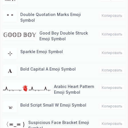
Double Quotation Marks Emoji
" "
Копировать
Symbol
Good Boy Double Struck
𝔾𝕆𝕆𝔻 𝔹𝕆𝕐
Копировать
Emoji Symbol
Sparkle Emoji Symbol
⊹
Копировать
Bold Capital A Emoji Symbol
𝐀
Копировать
Arabic Heart Pattern
ﮩـﮩﮩ٨ـ🫀ﮩ٨ـﮩﮩ٨ـ
Копировать
Emoji Symbol
Bold Script Small W Emoji Symbol
𝔀
Копировать
Suspicious Face Bracket Emoji
〈≖_≖ )
Копировать