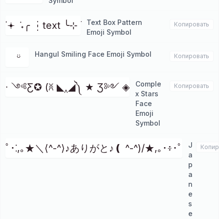
Symbol
Text Box Pattern
˙𖥔 ݁ ˖╭ ┆text ╰⊹ ࣪
Копировать
Emoji Symbol
Hangul Smiling Face Emoji Symbol
ㅤ ᵕ̈
Копировать
Comple
∙ ༺Ƹ✪ (ꐦ ◣‸◢༽ ★ Ʒ༻ ◈
Копировать
x Stars
Face
Emoji
Symbol
J
ﾟ･⁚,｡★＼⟨^-^⟩♪ありがと♪❪ ^-^)/★,｡･፥･ﾟ
Копир
a
p
a
n
e
s
e