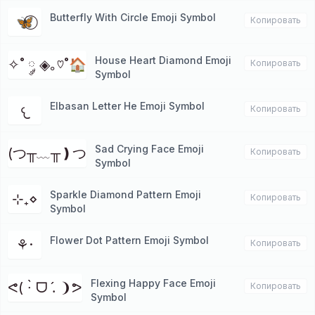
Butterfly With Circle Emoji Symbol
🦋⃝
Копировать
House Heart Diamond Emoji
✧˚ ༘ ◈｡♡˚🏠︎
Копировать
Symbol
Elbasan Letter He Emoji Symbol
𐔌
Копировать
Sad Crying Face Emoji
(つ╥﹏╥❫つ
Копировать
Symbol
Sparkle Diamond Pattern Emoji
⊹₊⋄
Копировать
Symbol
Flower Dot Pattern Emoji Symbol
⚘·
Копировать
Flexing Happy Face Emoji
ᕙ( ∙̀ ᗜ .́ ❩ᕗ
Копировать
Symbol