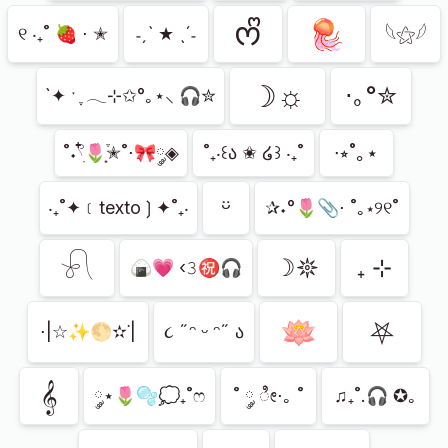
ᰔᩚ
🪼
𓆩⚝𓆪
୧ ‧₊˚ 🍓 ⋅ ✭
˗ˏˋ ★ ˎˊ˗
☽☼
⋅｡°✮
`✦ ˑ ִֶ 𓂃⊹✩°｡⋆⸜ 🎧✮
∙⭒˚｡⋆
˚˖𓍢ִ໋🌷͙֒✭˚⋅🎀༘◈
˚₊‧꒰ა ✬ ໒꒱ ‧₊˚
ㅤᵕ̈
‎‧₊˚✦﹝texto❳✦˚₊‧
✰˖°🌷📎⋅ ˚｡⋆୨୧˚
𓍯
☽𖤓
₊ ⊹
🍙💗 ‹𝟹㊗🎧
🪷
⛧
⋅|☆✨🌕✫˙|
૮ ˶ᵔ ᵕ ᵔ˶ ა
𝄞
༘⋆🌷🫧💭₊˚ෆ
˚ ༘ ೀ⋅｡ ˚
♫₊˚.🎧 ✪｡