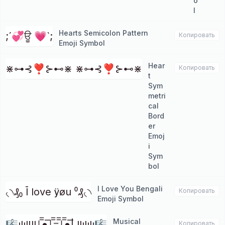
o
l
Hearts Semicolon Pattern
;´💞ਊ 💗`;
Копировать
Emoji Symbol
Hear
⋇⊶⊰❣⊱⊷⋇ ⋇⊶⊰❣⊱⊷⋇
Копировать
t
Sym
metri
cal
Bord
er
Emoj
i
Sym
bol
I Love You Bengali
৻৲₰₀ Ī love ÿøu ⁰₰৻৲
Копировать
Emoji Symbol
Musical
🎼ılılIll|̲̅̅●̲̅̅|̲̅̅=̲̅̅|̲̅̅●̲̅̅| llılılı🎼
Копировать