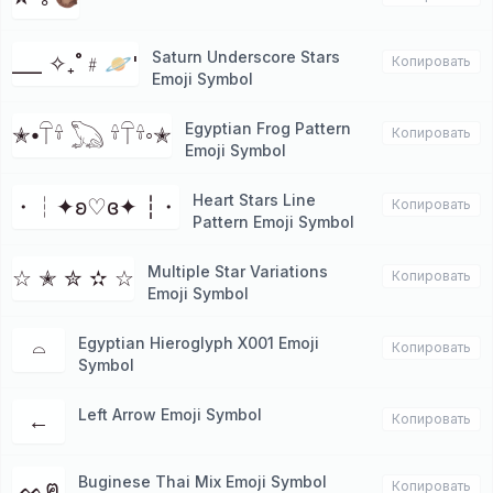
Saturn Underscore Stars
___ ✧₊˚﹟🪐'
Копировать
Emoji Symbol
Egyptian Frog Pattern
✭⦁𓋼𓍊 𓆏 𓍊𓋼𓍊◦✭
Копировать
Emoji Symbol
Heart Stars Line
・┆✦ʚ♡ɞ✦ ┆・
Копировать
Pattern Emoji Symbol
Multiple Star Variations
☆ ✭ ✮ ✫ ☆
Копировать
Emoji Symbol
Egyptian Hieroglyph X001 Emoji
𓏏
Копировать
Symbol
Left Arrow Emoji Symbol
←
Копировать
Buginese Thai Mix Emoji Symbol
ᨐฅ
Копировать