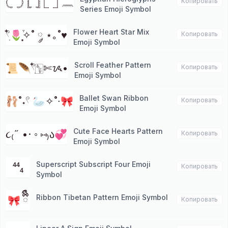
𓊆 𓊇 𓊈 𓊉 𓉘 𓉝 𓈖
Копировать
Series Emoji Symbol
Flower Heart Star Mix
𓍢ִ໋🌷͙֒✧˚ ༘ ⋆｡˚♥
Копировать
Emoji Symbol
Scroll Feather Pattern
📜🪶𓍢ִ໋🀦✄ᝰ•
Копировать
Emoji Symbol
Ballet Swan Ribbon
🩰˚˖𓍢 🦢✧˚∙🎀
Копировать
Emoji Symbol
Cute Face Hearts Pattern
૮₍˶ •· ◦ ⑅₎ა💞
Копировать
Emoji Symbol
Superscript Subscript Four Emoji
⁴⁴₄
Копировать
Symbol
Ribbon Tibetan Pattern Emoji Symbol
🎀 ྀིྀི
Копировать