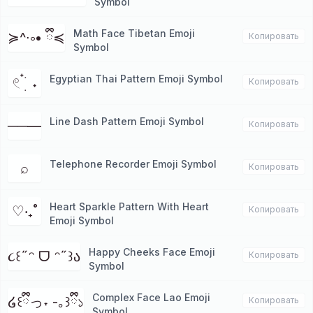
Symbol
Math Face Tibetan Emoji
≽^∙༚• ྀི≼
Копировать
Symbol
Egyptian Thai Pattern Emoji Symbol
𓏲 ๋࣭ ࣪ ˖
Копировать
Line Dash Pattern Emoji Symbol
──—
Копировать
Telephone Recorder Emoji Symbol
⌕
Копировать
Heart Sparkle Pattern With Heart
♡‧₊˚
Копировать
Emoji Symbol
Happy Cheeks Face Emoji
૮꒰˶ᵔ ᗜ ᵔ˶꒱ა
Копировать
Symbol
Complex Face Lao Emoji
໒꒰ྀིっ˕ -｡꒱ྀི১
Копировать
Symbol