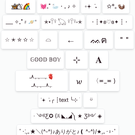
🦋⃤♡⃤🌈⃤
◦𖥔 ݁ ˖
✫°｡🦦
💓₊˚ 🦢・₊ ♪ ✧
___ ✧₊˚﹟🪐'
✭⦁𓋼𓍊 𓆏 𓍊𓋼𓍊◦✭
・┆✦ʚ♡ɞ✦ ┆・
𓏏
←
ᨐฅ
" "
☆ ✭ ✮ ✫ ☆
⊹
𝐀
𝔾𝕆𝕆𝔻 𝔹𝕆𝕐
ﮩـﮩﮩ٨ـ🫀
𝔀
〈≖_≖ )
ﮩ٨ـﮩﮩ٨ـ
ㅤ ᵕ̈
˙𖥔 ݁ ˖╭ ┆text ╰⊹ ࣪
∙ ༺Ƹ✪ (ꐦ ◣‸◢༽ ★ Ʒ༻ ◈
ﾟ･⁚,｡★＼⟨^-^⟩♪ありがと♪❪ ^-^)/★,｡･፥･ﾟ