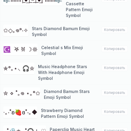
Cassette
Pattern Emoji
Symbol
Stars Diamond Bamum Emoji
✩◇｡𖦹°‧✧
Копировать
Symbol
Celestial s Mix Emoji
☪︎ ִ ࣪𖤐 𐦍 ☽𖤓
Копировать
Symbol
Music Headphone Stars
✯°｡⋆⸜ 🎧✮
Копировать
With Headphone Emoji
Symbol
Diamond Bamum Stars
✮ ⋄ ˚｡𖦹 ⋆｡°✩
Копировать
Emoji Symbol
Strawberry Diamond
∙｡‧˚ʚ🍓ɞ˚‧｡◆
Копировать
Pattern Emoji Symbol
Paperclip Music Heart
Копировать