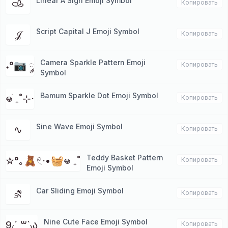
Linear A Sign Emoji Symbol
𐚁
Копировать
Script Capital J Emoji Symbol
𝒥
Копировать
Camera Sparkle Pattern Emoji
˖°📷 ༘
Копировать
Symbol
Bamum Sparkle Dot Emoji Symbol
𖦹ׂ ₊˚⊹⋅
Копировать
Sine Wave Emoji Symbol
∿
Копировать
Teddy Basket Pattern
✮°｡🧸𓏲⋅•🧺𖦹 ₊˚
Копировать
Emoji Symbol
Car Sliding Emoji Symbol
⛐
Копировать
Nine Cute Face Emoji Symbol
9₍´ ꒳`₎ა
Копировать