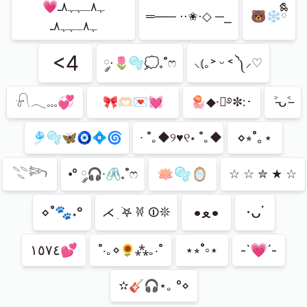
ﮩ٨ـﮩﮩ٨ـ💗
═—─ ⋅⋅✬⋅◇ ─⎯
🐻‍❄️ྀིྀི
ﮩ٨ـﮩﮩ٨ـ
<4
༘⋅🌷🫧💭₊˚ෆ
⸜⦅｡˃ ᵕ ˂ ༽⸝♡
𓍯𓂃𓏧💞
˃̵ᴗ˂̵
🎀🫶🏻💌💓
🪼◆·ೃ࿔✼:･
⋄⭒˚｡⋆
🎐🫧🦋🧿💠🌀
∙ ˚｡◆୨♥୧⋆ ˚｡◆
𓇢𓆸
🪷🫧🪞
⦁° ༘🎧∙🖇₊˚ෆ
☆ ☆ ✮ ★ ☆
•ﻌ•
·ᴗ˙
⋄˚🐾˖°
⋌︎ ִ ࣪𖤐 𐦍 ⏼𖤓
١٥٧٤💕
⋆⭒˚◦⋆
-`💗´-
˚‧｡⋄🌻⁂｡‧˚
✫🎸🎧⋆｡ °⋄