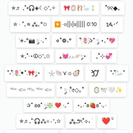
˚୨୧◆｡
✯♬ ₊˚⦁🎧◈☾◇⁺₊✧
🎀🪞🩰🦢🕯️
ᝰ⋅ᐟ
✮ ∙ ˚｡𖦹 ⁂｡°✩
▶︎ ⋅၊၊||၊|။||||| 0∶10
⋄˚❁˖°
˙✭˖°📷 ༘ ∙｡˚
𓍢ִ໋🌷͙֒✰˚ ༘ ⋆｡˚💖
₊˚⊹💞
✭₊˚·⋆⏼◇⁺₊✩
⁎💓⸝⸝🪐༘⋆
𖹍
𓇼🐚⋎☼🦪
˚˖𓍢ִ໋🌷͙֒✦˚.🎀༘⋆
˚˖𓍢ִ໋🦢˚
˚ ༘ ೀ◇｡˚
🪞🕊️🤍✨
𓆝 𓆟 𓆞 𓆝 𓆟
✰˚ ʚɞ˚ ༘❇ ❤ ⋅｡˚
⋆｡‧˚ʚ🍓ɞ˚‧｡∙
❤ ̆̈
⁂౨ৎ˚⟡˖ ࣪
✯♬₊˚˙🎧⁂⟐⋄⁺₊✫