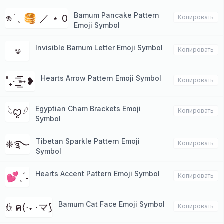
Bamum Pancake Pattern
𖦹 ׂ 𓈒 🥞 ／ ⋆ 0
Копировать
Emoji Symbol
Invisible Bamum Letter Emoji Symbol
‎𖦹
Копировать
Hearts Arrow Pattern Emoji Symbol
˚₊⋅ ͟͟͞͞➳❥
Копировать
Egyptian Cham Brackets Emoji
𓆩ꨄ︎𓆪
Копировать
Symbol
Tibetan Sparkle Pattern Emoji
❈࿐
Копировать
Symbol
Hearts Accent Pattern Emoji Symbol
💕ˎˊ˗
Копировать
Bamum Cat Face Emoji Symbol
𖢥 ฅ⟨∙˕ ∙マ⟆
Копировать