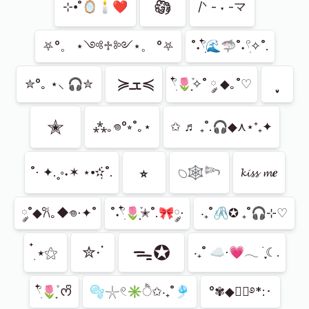
𖡎
⊹⦁˚🪞🕯️❤
/ᐠ - ˕ -マ
⛧°。 ⋆༺♱༻⋆。 °⛧
˚˖𓍢ִִ໋🌊🦈˚˖𓍢ִ✧˚.
≽ܫ≼
✮°｡ ⋆⸜ 🎧✮
𓍢ִ໋🌷͙֒✧˚ ༘ ◆｡˚♡
✭
⁂｡𖦹°⭒˚｡⋆
✩ ♬ ₊˚.🎧◆⋏⋆⁺₊✦
⭒
𓆇🕸️𓆸
˚⋅ ✦.˳◦˖✶ ⋆⦁✫̣̇˚.
𝓴𝓲𝓼𝓼 𝓶𝒆
༘˚◆𐙚｡◆𖦹⋅✦˚
˚˖𓍢ִ໋🌷͙֒✭˚.🎀༘⋅
‧₊˚🖇️✪ ₊˚🎧⊹♡
ᯓ✪
✮∙˙
๋࣭ ⭑⚝
‧₊˚ ☁️⋅💗𓂃 ࣪ ִֶָ☾.
𓍢ִ໋🌷͙֒ ᰔᩚ
🫧𓇼𓏲✳ੈ✩‧₊˚🎐
°✾◆⋅ೃ࿔*:･