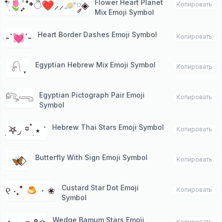
Flower Heart Planet
𓍢ִ໋🌷͙֒₊˚*ੈ❤⸝⸝🪐༘◈
Копировать
Mix Emoji Symbol
Heart Border Dashes Emoji Symbol
-`💓´-
Копировать
Egyptian Hebrew Mix Emoji Symbol
𓍯 ִֶָ
Копировать
Egyptian Pictograph Pair Emoji
𓀐𓂸
Копировать
Symbol
Hebrew Thai Stars Emoji Symbol
ִ ࣪𖤐◞ ꙳ ๋࣭ ⭑ `
Копировать
Butterfly With Sign Emoji Symbol
🦋⃟
Копировать
Custard Star Dot Emoji
୧ ‧₊˚ 🍮 ⋅ ✬
Копировать
Symbol
Wedge Bamum Stars Emoji
Копировать