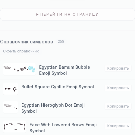
ПЕРЕЙТИ НА СТРАНИЦУ
Справочник символов
258
Скрыть справочник
Egyptian Bamum Bubble
𓆝 ⋆｡𖦹°‧🫧
Копировать
Emoji Symbol
Bullet Square Cyrillic Emoji Symbol
⦁𖥔 ҁ ˖
Копировать
Egyptian Hieroglyph Dot Emoji
𓆝 ∙.
Копировать
Symbol
Face With Lowered Brows Emoji
(˶‾᷄ ⁻̫ ‾᷅˵)
Копировать
Symbol