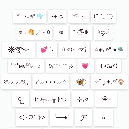
Показано
258
из
498
⦁𖥔 ҁ ˖
𓆝 ∙.
𓆝 ⋆｡𖦹°‧🫧
(˶‾᷄ ⁻̫ ‾᷅˵)
‎𖦹
𓆩ꨄ︎𓆪
𖦹 ׂ 𓈒 🥞 ／ ⋆ 0
˚₊⋅ ͟͟͞͞➳❥
❈࿐
💕ˎˊ˗
𖢥 ฅ⟨∙˕ ∙マ⟆
☆◈｡𖦹°‧★🛸
💗 ̆̈
ᶠᶸᶜᵏме𓀐𓂸
9₍˶ᵔ ᵕ ᵔ˶ ₎ა
❨•.᷄ࡇ•᷅ )
🦋⃝
꒰ᐢ⸝⸝⸝⸝⸝ᐢ꒱⸒⸒
₍^⸝⸝> ◦ <⸝⸝ ^₎
✧˚ ༘ ◈｡♡˚🏠︎
𐔌
⚘·
⊹₊⋄
(つ╥﹏╥❫つ
𝓕
∘
╰┈➔˙
ᕙ( ∙̀ ᗜ .́ ❩ᕗ