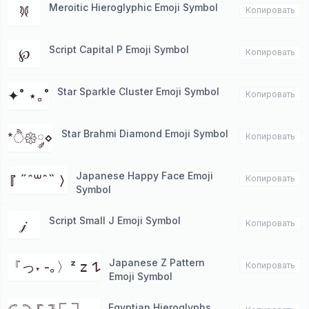
Meroitic Hieroglyphic Emoji Symbol
𐦍
Копировать
Script Capital P Emoji Symbol
℘
Копировать
Star Sparkle Cluster Emoji Symbol
✦˚ ⋆｡˚
Копировать
Star Brahmi Diamond Emoji Symbol
*ੈ𑁍༘⋄
Копировать
Japanese Happy Face Emoji
『 ˶ˆ꒳ˆ˵ 〉
Копировать
Symbol
Script Small J Emoji Symbol
𝒿
Копировать
Japanese Z Pattern
『っ˕ -｡〉ᶻ 𝗓 𐰁
Копировать
Emoji Symbol
Egyptian Hieroglyphs