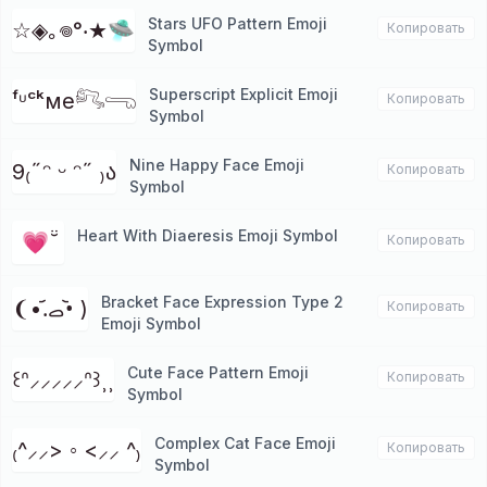
Stars UFO Pattern Emoji
☆◈｡𖦹°‧★🛸
Копировать
Symbol
Superscript Explicit Emoji
ᶠᶸᶜᵏме𓀐𓂸
Копировать
Symbol
Nine Happy Face Emoji
9₍˶ᵔ ᵕ ᵔ˶ ₎ა
Копировать
Symbol
Heart With Diaeresis Emoji Symbol
💗 ̆̈
Копировать
Bracket Face Expression Type 2
❨•.᷄ࡇ•᷅ )
Копировать
Emoji Symbol
Cute Face Pattern Emoji
꒰ᐢ⸝⸝⸝⸝⸝ᐢ꒱⸒⸒
Копировать
Symbol
Complex Cat Face Emoji
₍^⸝⸝> ◦ <⸝⸝ ^₎
Копировать
Symbol