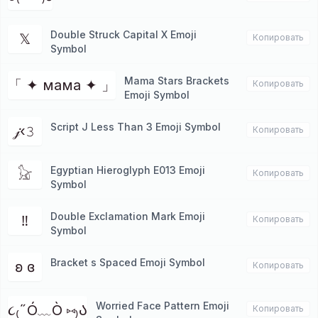
Double Struck Capital X Emoji
𝕏
Копировать
Symbol
Mama Stars Brackets
「 ✦ мама ✦ 」
Копировать
Emoji Symbol
Script J Less Than 3 Emoji Symbol
𝒿‹𝟹
Копировать
Egyptian Hieroglyph E013 Emoji
𓃠
Копировать
Symbol
Double Exclamation Mark Emoji
‼
Копировать
Symbol
Bracket s Spaced Emoji Symbol
ʚ ɞ
Копировать
Worried Face Pattern Emoji
૮₍˶Ó﹏Ò ⑅₎Ა
Копировать