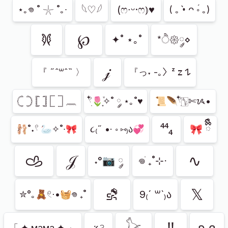
𓆩♡︎𓆪
(ෆ∙ᵕ·ෆ⦆♥
⋆｡𖦹 ˚ 𓇼 ˚｡∙
( ｡ •̀ ᴖ ◦́ ｡)
𐦍
℘
✦˚ ⋆｡˚
*ੈ𑁍༘⋄
𝒿
『 ˶ˆ꒳ˆ˵ 〉
『っ˕ -｡〉ᶻ 𝗓 𐰁
𓊆 𓊇 𓊈 𓊉 𓉘 𓉝 𓈖
𓍢ִ໋🌷͙֒✧˚ ༘ ⋆｡˚♥
📜🪶𓍢ִ໋🀦✄ᝰ•
⁴⁴₄
🎀 ྀིྀི
🩰˚˖𓍢 🦢✧˚∙🎀
૮₍˶ •· ◦ ⑅₎ა💞
𐚁
𝒥
∿
˖°📷 ༘
𖦹ׂ ₊˚⊹⋅
⛐
𝕏
9₍´ ꒳`₎ა
✮°｡🧸𓏲⋅•🧺𖦹 ₊˚
ʚ ɞ
「 ✦ мама ✦ 」