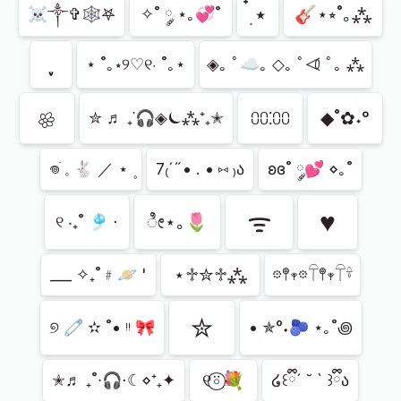
๋࣭ ⭑
🎸⋆⭒˚｡⁂
☠︎︎༒︎✞︎🕸𖤐
✧˚ ༘ ⋆｡💞˚
⋆ ˚｡⋆୨♡୧⋅ ˚｡⋆
◈｡ ﾟ☁︎｡ ◇｡ ﾟ⏿ ﾟ｡ ⁂
𔓘
⩇⩇⁚⩇⩇
◆˚✿˖°
✮ ♬ ₊˙🎧◈⏾⁂⁺₊✭
𖦹ׂ 𓈒 🐇 ／ ⋆ ۪
7₍´˶• . • ⑅ ₎ა
ʚɞ˚ ༘💕 ⋄｡˚
ᯤ
♥
ೀ⋆｡🌷
୧ ‧₊˚ 🎐 ⋅
⋆♱✮♱⁂
___ ✧₊˚﹟🪐 '
𖡼𖤣𖥧𖡼𓋼𖤣𖥧𓋼𓍊
✮
୭ 🧷 ✫ ˚• ᵎᵎ 🎀
• ✯°˖🫐 ⋆｡˚꩜
୧⍤⃝💐
✭♬ ₊˚∙🎧⋅☾⋄⁺₊✦
໒꒰ྀི´ ˘ ` ꒱ྀིა