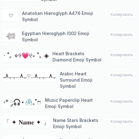
Anatolian Hieroglyph A476 Emoji
𔘓
Копировать
Symbol
Egyptian Hieroglyph I002 Emoji
𓆉
Копировать
Symbol
Heart Brackets
⋅ ˚｡ ⋄୨💗୧⋆ ˚｡ ◈
Копировать
Diamond Emoji Symbol
Arabic Heart
ﮩ٨ـﮩﮩ٨ـ♡ﮩ٨ـﮩﮩ٨ـ
Копировать
Surround Emoji
Symbol
Music Paperclip Heart
◦° ༘🎧⋆🖇₊˚ෆ
Копировать
Emoji Symbol
Name Stars Brackets
「 ✦ 𝐍𝐚𝐦𝐞 ✦ 」
Копировать
Emoji Symbol