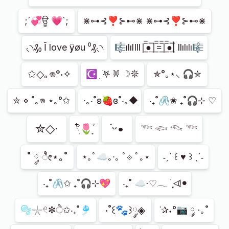
;´💞ਊ 💗`;
⋇⊶⊰❣⊱⊷⋇ ⋇⊶⊰❣⊱⊷⋇
৻৲₰₀ Ī love ÿøu ⁰₰৻৲
🎼ılılIll|̲̅̅●̲̅̅|̲̅̅=̲̅̅|̲̅̅●̲̅̅| llılılı🎼
✩◇｡𖦹°‧✧
☪︎ ִ ࣪𖤐 𐦍 ☽𖤓
✯°｡⋆⸜ 🎧✮
✮ ⋄ ˚｡𖦹 ⋆｡°✩
∙｡‧˚ʚ🍓ɞ˚‧｡◆
‧₊˚🖇️✬ ₊˚🎧⊹ ♡
✮◇·
˙ᵕ•
𓍢ִ໋🌷͙֒
𓆝 𓆟 𓆞 𓆝
˚ ༘ ೀ⋆｡˚
⋆｡ﾟ☁︎｡∙｡ ﾟ⟐ ﾟ｡⋆
˗ˏˋ ꒰ ♥ ꒱ ˎˊ˗
‧₊˚🖇️✩ ₊˚🎧⊹💖
‧₊˚ ☁️⋅♡𓂃 ࣪ ִֶָ⏿⦁
‧˚꒰🐾꒱༘◈
🫧𓇼𓏲✼ੈ✩‧₊˚🎐
˙✰˖°📷 ༘ ⋅｡˚