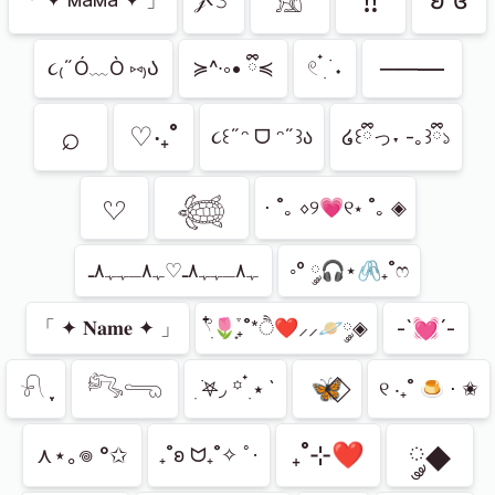
𓃠
‼
𝒿‹𝟹
──—
૮₍˶Ó﹏Ò ⑅₎Ა
≽^∙༚• ྀི≼
𓏲 ๋࣭ ࣪ ˖
⌕
♡‧₊˚
૮꒰˶ᵔ ᗜ ᵔ˶꒱ა
໒꒰ྀིっ˕ -｡꒱ྀི১
𔘓
𓆉
⋅ ˚｡ ⋄୨💗୧⋆ ˚｡ ◈
ﮩ٨ـﮩﮩ٨ـ♡ﮩ٨ـﮩﮩ٨ـ
◦° ༘🎧⋆🖇₊˚ෆ
-`💓´-
「 ✦ 𝐍𝐚𝐦𝐞 ✦ 」
𓍢ִ໋🌷͙֒₊˚*ੈ❤⸝⸝🪐༘◈
𓀐𓂸
🦋⃟
𓍯 ִֶָ
ִ ࣪𖤐◞ ꙳ ๋࣭ ⭑ `
୧ ‧₊˚ 🍮 ⋅ ✬
༘◆
₊˚⊹❤
⋏⋆｡𖦹 °✩
₊˚ʚ ᗢ₊˚✧ ﾟ·