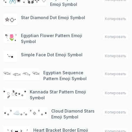
‧₊˚🖇️✬ ₊˚🎧⊹ ♡
Emoji Symbol
Star Diamond Dot Emoji Symbol
✮◇·
Копировать
Egyptian Flower Pattern Emoji
𓍢ִ໋🌷͙֒
Копировать
Symbol
Simple Face Dot Emoji Symbol
˙ᵕ•
Копировать
Egyptian Sequence
𓆝 𓆟 𓆞 𓆝
Копировать
Pattern Emoji Symbol
Kannada Star Pattern Emoji
˚ ༘ ೀ⋆｡˚
Копировать
Symbol
Cloud Diamond Stars
⋆｡ﾟ☁︎｡∙｡ ﾟ⟐ ﾟ｡⋆
Копировать
Emoji Symbol
Heart Bracket Border Emoji
Копировать