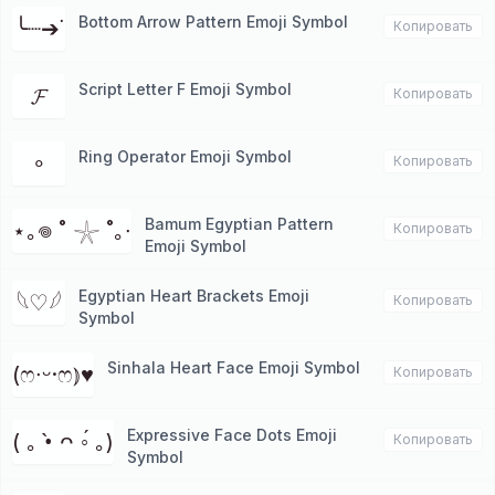
Bottom Arrow Pattern Emoji Symbol
╰┈➔˙
Копировать
Script Letter F Emoji Symbol
𝓕
Копировать
Ring Operator Emoji Symbol
∘
Копировать
Bamum Egyptian Pattern
⋆｡𖦹 ˚ 𓇼 ˚｡∙
Копировать
Emoji Symbol
Egyptian Heart Brackets Emoji
𓆩♡︎𓆪
Копировать
Symbol
Sinhala Heart Face Emoji Symbol
(ෆ∙ᵕ·ෆ⦆♥
Копировать
Expressive Face Dots Emoji
( ｡ •̀ ᴖ ◦́ ｡)
Копировать
Symbol