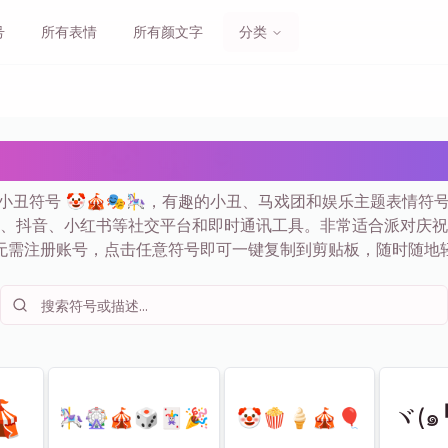
号
所有表情
所有颜文字
分类
符号 🤡 🎪 🎭 复制粘贴 | 
+小丑符号 🤡🎪🎭🎠，有趣的小丑、马戏团和娱乐主题表情符
、抖音、小红书等社交平台和即时通讯工具。非常适合派对庆祝
无需注册账号，点击任意符号即可一键复制到剪贴板，随时随地

ヾ(๑
🎠🎡🎪🎲🃏🎉
🤡🍿🍦🎪🎈