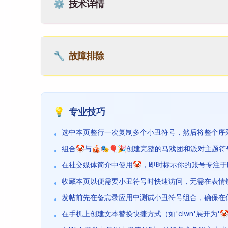
⚙️
技术详情
🔧
故障排除
💡
专业技巧
选中本页整行一次复制多个小丑符号，然后将整个序
•
组合🤡与🎪🎭🎈🎉创建完整的马戏团和派对主题
•
在社交媒体简介中使用🤡，即时标示你的账号专注
•
收藏本页以便需要小丑符号时快速访问，无需在表情
•
发帖前先在备忘录应用中测试小丑符号组合，确保在
•
在手机上创建文本替换快捷方式（如'clwn'展开为'
•