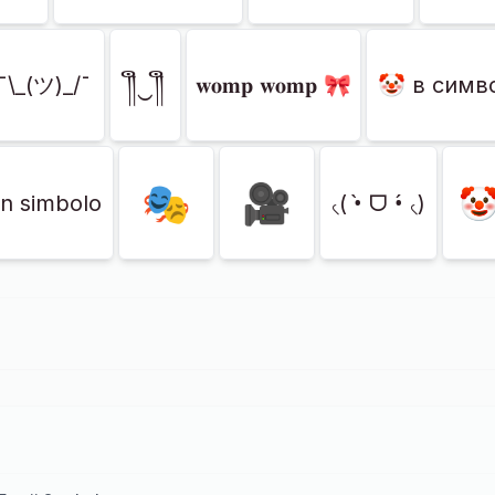
༎ຶ‿༎ຶ
¯\_(ツ)_/¯
𝐰𝐨𝐦𝐩 𝐰𝐨𝐦𝐩 🎀
🤡 в симв
🎭
🎥

n simbolo
৻( •̀ ᗜ •́ ৻)