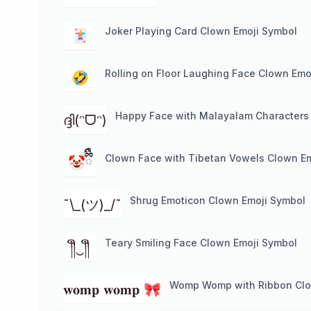
Joker Playing Card Clown Emoji Symbol
🃏
Rolling on Floor Laughing Face Clown Emo
🤣
Happy Face with Malayalam Characters
ദ്ദി(ᵔᗜᵔ)
Clown Face with Tibetan Vowels Clown E
🤡ྀིྀི
Shrug Emoticon Clown Emoji Symbol
¯\_(ツ)_/¯
Teary Smiling Face Clown Emoji Symbol
༎ຶ‿༎ຶ
Womp Womp with Ribbon Clo
𝐰𝐨𝐦𝐩 𝐰𝐨𝐦𝐩 🎀