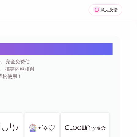
意见反馈
27+
号。完全免费使
、搞笑内容和创
轻松使用！
╹◡╹)ﾉ
🎡⋆˙⟡♡
ᑕᒪOOᗯᑎッ𖦹✰