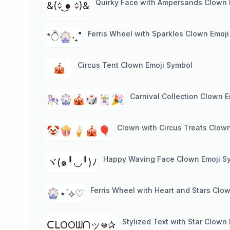
Quirky Face with Ampersands Clown 
&(᨟ ͜● ᨟)&
Ferris Wheel with Sparkles Clown Emoj
*ੈ🎡‧₊˚
Circus Tent Clown Emoji Symbol
🎪
Carnival Collection Clown 
🎠🎡🎪🎲🃏🎉
Clown with Circus Treats Clow
🤡🍿🍦🎪🎈
Happy Waving Face Clown Emoji S
ヾ(๑╹◡╹)ﾉ
Ferris Wheel with Heart and Stars Clo
🎡⋆˙⟡♡
Stylized Text with Star Clown
ᑕᒪOOᗯᑎッ𖦹✰