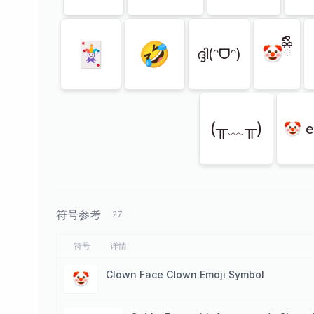
🃏
🤣
🤡ྀིྀི
ദ്ദി(ᵔᗜᵔ)
(╥﹏╥)
🤡 e
符号参考
27
符号
详情
Clown Face Clown Emoji Symbol
🤡