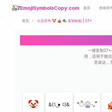
EmojiSymbolsCopy.com
首页
所有符
首页
小丑符号 🤡 🎪 🎭 复制粘贴 | 27+
小丑
一键复制27
用，适用于微信
意表达，
显示
27
共
27
🤡

*ੈ🎡‧₊˚
&(᨟ ͜● ᨟)&