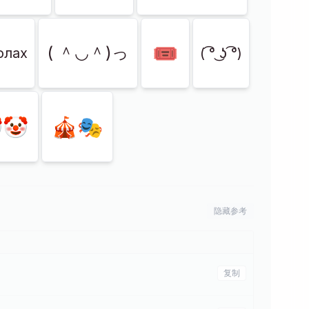
🎟️
( ＾◡＾)っ
олах
( ͡° ͜ʖ ͡°)
🤡
🎪🎭
隐藏参考
复制