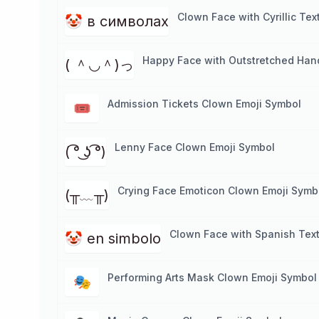
Clown Face with Cyrillic Te
🤡 в символах
Happy Face with Outstretched Han
( ＾◡＾)っ
Admission Tickets Clown Emoji Symbol
🎟️
Lenny Face Clown Emoji Symbol
( ͡° ͜ʖ ͡°)
Crying Face Emoticon Clown Emoji Symb
(╥﹏╥)
Clown Face with Spanish Tex
🤡 en simbolo
Performing Arts Mask Clown Emoji Symbol
🎭