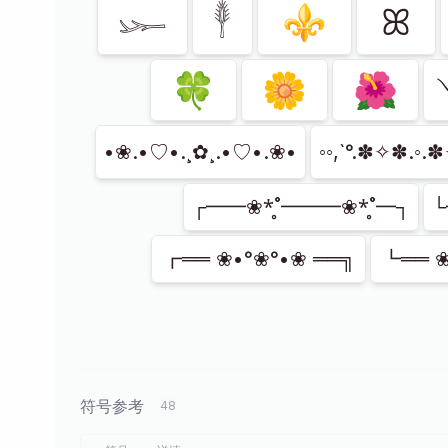
𓆱
𓇣
⚜
ꕤ
🍀
🌼
🌺
•❀.•♡•.¸✿¸.•♡•.❀•
◦◦,`°.✽✧✽.◦.✽
┌━━❀*̥˚━━━❀*̥˚━┐
└
┏══ ❀•°❀°•❀ ══╗
┗══ ❀
符号参考
48