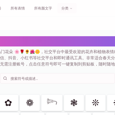
号
所有表情
所有颜文字
分类
🌸 🌹 🌻 表情符号复制粘贴
热门花朵 🌸🌹🌻🌺🌼，社交平台中最受欢迎的花卉和植物表
信、抖音、小红书等社交平台和即时通讯工具。非常适合春天分
无需注册账号，点击任意符号即可一键复制到剪贴板，随时随地
✿
❁
𓆸
❃
❊