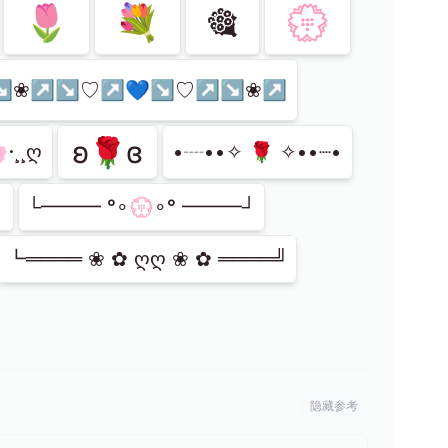
🌷
💐
🎕
💮
↘❀↗↘♡↗💙↘♡↗↘❀↗
ʚ🌹ɞ
·¸¸ღ
•┈••✧ 🌹 ✧••┈•
┐
└━━━ °∘💮∘° ━━━┘
┗════ ❀ ✿ ღღ ❀ ✿ ════╝
隐藏参考