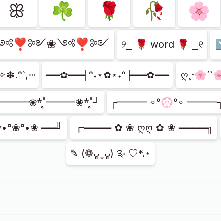
ꕥ
☘
🌹
🥀
🌸
༺❣༻❀༺❣༻
୨⎯ 🌹 word 🌹 ⎯୧
✧✽.°`,◦◦
══✿══╡°˖⋆✿⋆˖°╞══✿══
ღ¸·🌸´`
━━━❀*̥˚━━━❀*̥˚┘
┌━━━ ∘°💮°∘ ━━━
•°❀°•❀ ══╝
┏════ ✿ ❀ ღღ ✿ ❀ ════╗
✎ (❁ᴗ͈ˬᴗ͈) ༉‧ ♡*.⋆