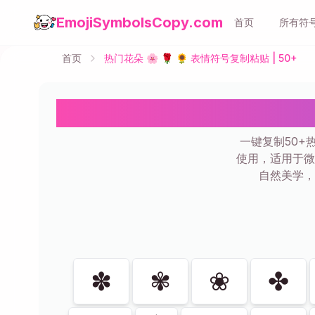
EmojiSymbolsCopy.com
首页
所有符
首页
热门花朵 🌸 🌹 🌻 表情符号复制粘贴 | 50+
热门花朵 
一键复制50+
使用，适用于微
自然美学，
显示
48
共
48
✽
✾
❀
✤