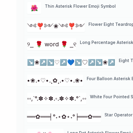
Thin Asterisk Flower Emoji Symbol
🌺
Flower Eight Teardro
༺❣༻❀༺❣༻
Long Percentage Asterisk
୨⎯ 🌹 word 🌹 ⎯୧
Eight 
↘❀↗↘♡↗💙↘♡↗↘❀↗
Four Balloon Asterisk 
•❀.•♡•.¸✿¸.•♡•.❀•
White Four Pointed 
◦◦,`°.✽✧✽.◦.✽✧✽.°`,◦◦
Star Operator
══✿══╡°˖⋆✿⋆˖°╞══✿══
Long Dot Asterisk Flower Emoji