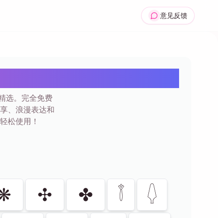
意见反馈
 | 50+
情精选。完全免费
享、浪漫表达和
轻松使用！
❋
✣
✤
𓇕
𓆭