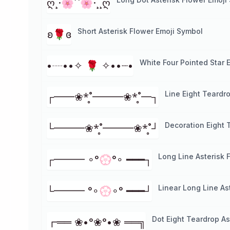
ღ¸·🌸´`🌸·¸¸ღ
Short Asterisk Flower Emoji Symbol
ʚ🌹ɞ
White Four Pointed Star 
•┈••✧ 🌹 ✧••┈•
Line Eight Teardr
┌━━❀*̥˚━━━❀*̥˚━┐
Decoration Eight 
└━━━❀*̥˚━━━❀*̥˚┘
Long Line Asterisk 
┌━━━ ∘°💮°∘ ━━━┐
Linear Long Line As
└━━━ °∘💮∘° ━━━┘
Dot Eight Teardrop As
┏══ ❀•°❀°•❀ ══╗