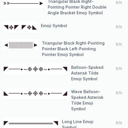
Triangular Black Right-
»»––––––––––►
复制
Pointing Pointer Right Double
Angle Bracket Emoji Symbol
Emoji Symbol
◥✥◤ ◤✥◣
复制
Triangular Black Right-Pointing
◄▒▒▒▒▒▒►
复制
Pointer Black Left-Pointing
Pointer Emoji Symbol
Balloon-Spoked
◤━━•~❉᯽❉~•━━◥
复制
Asterisk Tilde
Emoji Symbol
Wave Balloon-
◣━━•~❉᯽❉~•━━◢
复制
Spoked Asterisk
Tilde Emoji
Symbol
Long Line Emoji
◤═══════════◥
复制
Symbol