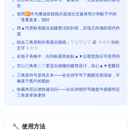
•
击
使用▶作为播放按钮指示器或社交媒体简介和帖子中的
•
「查看更多」指针
用▲代替标准圆点创建整洁的列表，呈现几何感的现代外
•
观
组合三角形制作美观分隔线：▽△▽△▽ 或 ◁◁◁ 你的
•
文字 ▷▷▷
在电子表格中，在列标题旁粘贴▲▼以视觉指示可排序列
•
空心三角形△▽更适合细微的极简设计，实心▲▼更醒目
•
三角形符号是纯文本——在任何字号下都能完美缩放，不
•
像基于图片的图标
收藏本页以便快速访问——比在表情符号键盘中搜索特定
•
三角形变体更快
🔧
使用方法