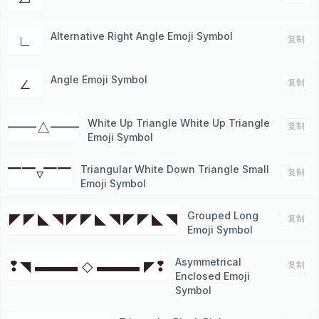
Alternative Right Angle Emoji Symbol
∟
复制
Angle Emoji Symbol
∠
复制
White Up Triangle White Up Triangle
━━△━━
复制
Emoji Symbol
Triangular White Down Triangle Small
▔▔▿▔▔
复制
Emoji Symbol
Grouped Long
◤◤◣◥◤◤◣◥◤◤◣◥
复制
Emoji Symbol
Asymmetrical
❢◥ ▬▬▬ ◇ ▬▬▬ ◤❢
复制
Enclosed Emoji
Symbol