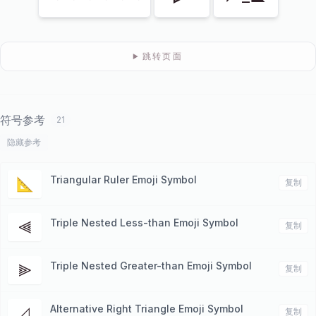
跳转页面
符号参考
21
隐藏参考
Triangular Ruler Emoji Symbol
📐
复制
Triple Nested Less-than Emoji Symbol
⫷
复制
Triple Nested Greater-than Emoji Symbol
⫸
复制
Alternative Right Triangle Emoji Symbol
⊿
复制