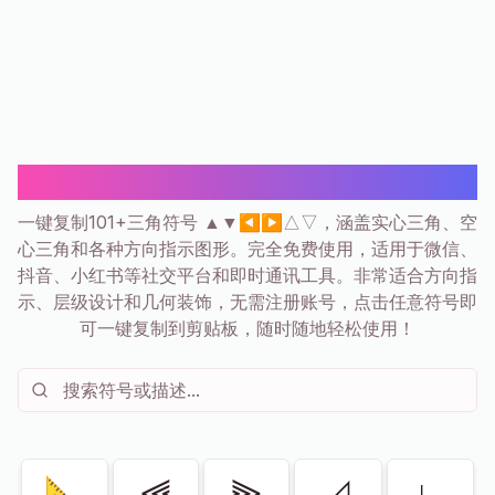
三角符号 ▲ ▼ ⚠ 复制粘贴 | 101+
一键复制101+三角符号 ▲▼◀▶△▽，涵盖实心三角、空
心三角和各种方向指示图形。完全免费使用，适用于微信、
抖音、小红书等社交平台和即时通讯工具。非常适合方向指
示、层级设计和几何装饰，无需注册账号，点击任意符号即
可一键复制到剪贴板，随时随地轻松使用！
显示
21
共
101
📐
⫷
⫸
⊿
∟