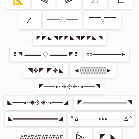
∠
━━△━━
▔▔▿▔▔
◤◤◣◥◤◤◣◥◤◤◣◥
❢◥ ▬▬▬ ◇ ▬▬▬ ◤❢
»»––––––––––►
◥✥◤ ◤✥◣
◄▒▒▒▒▒▒►
◤━━•~❉᯽❉~•━━◥
◣━━•~❉᯽❉~•━━◢
◤═══════════◥
◣═══════════◢
° ∆ –––––– ••• ––––– ∆ °
ᐕ
◤_◣
∆∇∆∇∆∇∆∇∆∇∆∇