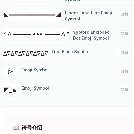
Linear Long Line Emoji
◣═══════════◢
复制
Symbol
Spotted Enclosed
° ∆ –––––– ••• ––––– ∆ °
复制
Dot Emoji Symbol
Line Emoji Symbol
∆∇∆∇∆∇∆∇∆∇∆∇
复制
Emoji Symbol
ᐕ
复制
Emoji Symbol
◤_◣
复制
📖
符号介绍