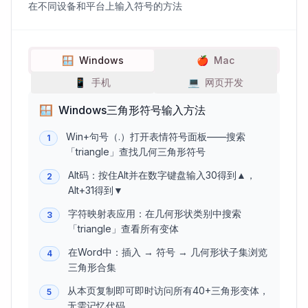
在不同设备和平台上输入符号的方法
🪟
Windows
🍎
Mac
📱
手机
💻
网页开发
🪟
Windows三角形符号输入方法
Win+句号（.）打开表情符号面板——搜索
1
「triangle」查找几何三角形符号
Alt码：按住Alt并在数字键盘输入30得到▲，
2
Alt+31得到▼
字符映射表应用：在几何形状类别中搜索
3
「triangle」查看所有变体
在Word中：插入 → 符号 → 几何形状子集浏览
4
三角形合集
从本页复制即可即时访问所有40+三角形变体，
5
无需记忆代码