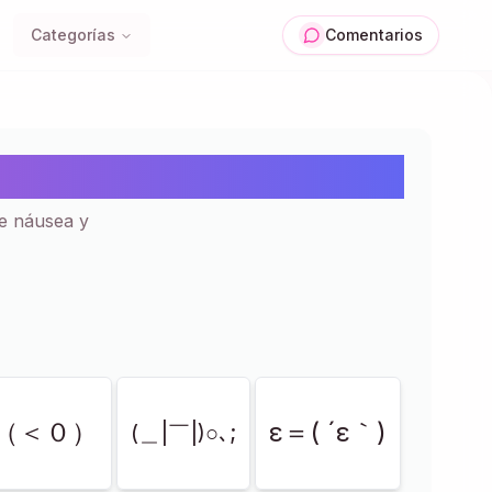
Categorías
Comentarios
egar | 20+
e náusea y
Σ（＜０）
ε＝( ´ε｀)
(＿|￣|)○､;