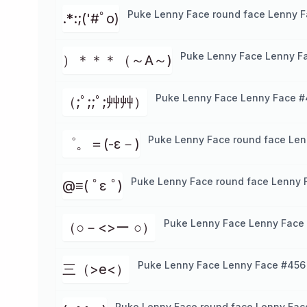
Puke Lenny Face round face Lenny F
.*:;('#ﾟo)
Puke Lenny Face Lenny Fa
）＊＊＊（～A～)
Puke Lenny Face Lenny Face #
（;ﾟ;;ﾟ;艸艸）
Puke Lenny Face round face Len
゜。＝(-ε－)
Puke Lenny Face round face Lenny 
@≡( ﾟε ﾟ)
Puke Lenny Face Lenny Face 
（○－<>ー ○）
Puke Lenny Face Lenny Face #456
三（>e<）
Puke Lenny Face round face Lenny Fac