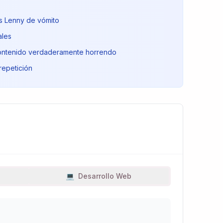
as Lenny de vómito
ales
 contenido verdaderamente horrendo
repetición
💻
Desarrollo Web