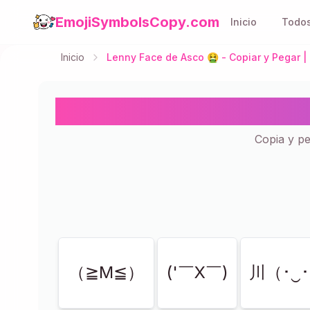
EmojiSymbolsCopy.com
Inicio
Todos
Inicio
Lenny Face de Asco 🤮 - Copiar y Pegar |
Lenny Fac
Copia y p
Mostrando
20
de
20
（≧M≦）
('￣X￣)
川（･‿