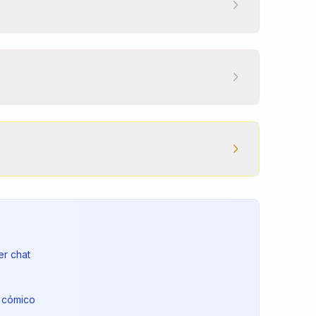
er chat
s
o cómico