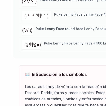
(×M× )
Puke Lenny Face Lenny Face #
（＊＊´艸｀）
Puke Lenny Face round face Lenny Face 
(´A`!)
Puke Lenny Face Lenny Face #460 E
（≧艸≦●)
📖
Introducción a los símbolos
Las caras Lenny de vómito son la reacción i
Discord, Reddit, foros y redes sociales. Est
estéticas de arcadas, vómitos y enfermedad 
asquerosas o cualquier cosa que te haga quer