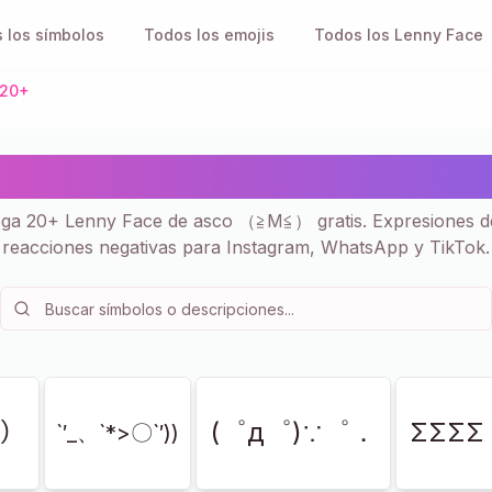
 los símbolos
Todos los emojis
Todos los Lenny Face
 20+
e de Asco 🤮 - Copiar y P
ega 20+ Lenny Face de asco （≧M≦） gratis. Expresiones d
reacciones negativas para Instagram, WhatsApp y TikTok.
･）
(゜д゜)∵゜．
ΣΣΣ
`′_、`*>〇`′))