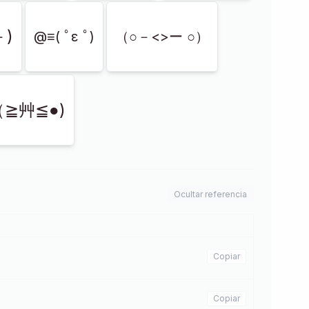
－)
@≡( ﾟε ﾟ)
（○－<>ー ○）
（≧艸≦●)
Ocultar referencia
Copiar
Copiar