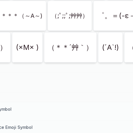
゜。＝(-ε
）＊＊＊（～A～)
（;ﾟ;;ﾟ;艸艸）
<）
(×M× )
（＊＊´艸｀）
(´A`!)
Symbol
ce Emoji Symbol