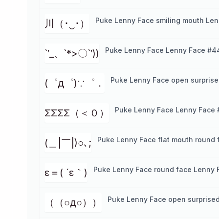
Puke Lenny Face smiling mouth Len
川（･‿･）
Puke Lenny Face Lenny Face #4
`′_、`*>〇`′))
Puke Lenny Face open surprise
(゜д゜)∵゜．
Puke Lenny Face Lenny Face 
ΣΣΣΣ（＜０）
Puke Lenny Face flat mouth round 
(＿|￣|)○､;
Puke Lenny Face round face Lenny 
ε＝( ´ε｀)
Puke Lenny Face open surprise
（（○д○））