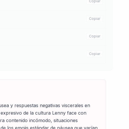
Copiar
Copiar
Copiar
Copiar
sea y respuestas negativas viscerales en
 expresivo de la cultura Lenny face con
ara contenido incómodo, situaciones
 de los emojis estándar de náusea que varían