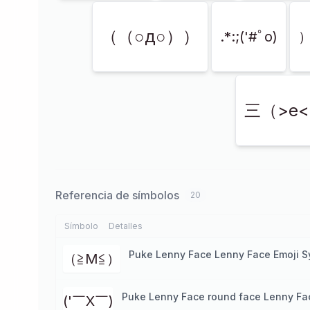
（（○д○））
.*:;('#ﾟo)
三（>e
Referencia de símbolos
20
Símbolo
Detalles
Puke Lenny Face Lenny Face Emoji 
（≧M≦）
Puke Lenny Face round face Lenny Fa
('￣X￣)