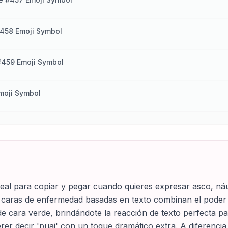
458 Emoji Symbol
#459 Emoji Symbol
moji Symbol
deal para copiar y pegar cuando quieres expresar asco, náu
as caras de enfermedad basadas en texto combinan el poder
de cara verde, brindándote la reacción de texto perfecta p
er decir 'puaj' con un toque dramático extra. A diferencia