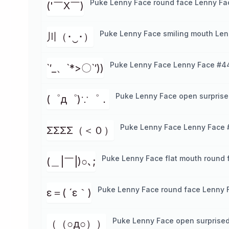
Puke Lenny Face round face Lenny Fa
('￣X￣)
Puke Lenny Face smiling mouth Len
川（･‿･）
Puke Lenny Face Lenny Face #4
`′_、`*>〇`′))
Puke Lenny Face open surprise
(゜д゜)∵゜．
Puke Lenny Face Lenny Face 
ΣΣΣΣ（＜０）
Puke Lenny Face flat mouth round 
(＿|￣|)○､;
Puke Lenny Face round face Lenny 
ε＝( ´ε｀)
Puke Lenny Face open surprise
（（○д○））