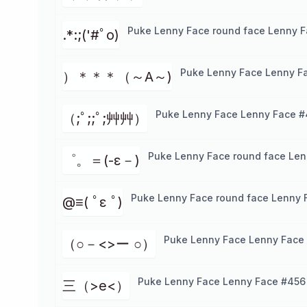
Puke Lenny Face round face Lenny F
.*:;('#ﾟo)
Puke Lenny Face Lenny Fa
）＊＊＊（～A～)
Puke Lenny Face Lenny Face #
（;ﾟ;;ﾟ;艸艸）
Puke Lenny Face round face Len
゜。＝(-ε－)
Puke Lenny Face round face Lenny 
@≡( ﾟε ﾟ)
Puke Lenny Face Lenny Face 
（○－<>ー ○）
Puke Lenny Face Lenny Face #456
三（>e<）