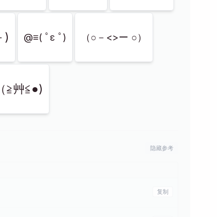
－)
@≡( ﾟε ﾟ)
（○－<>ー ○）
（≧艸≦●)
隐藏参考
复制