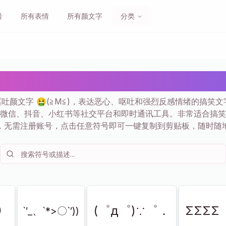
号
所有表情
所有颜文字
分类
文字 🤮 (≧M≦) 复制粘贴 |
呕吐颜文字 🤮(≧M≦)，表达恶心、呕吐和强烈反感情绪的搞笑
微信、抖音、小红书等社交平台和即时通讯工具。非常适合搞笑
，无需注册账号，点击任意符号即可一键复制到剪贴板，随时随
）
(゜д゜)∵゜．
ΣΣΣ
`′_、`*>〇`′))