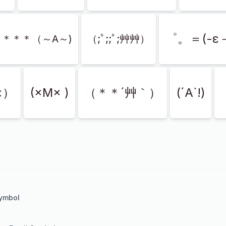
゜。＝(-ε
）＊＊＊（～A～)
（;ﾟ;;ﾟ;艸艸）
<）
(×M× )
（＊＊´艸｀）
(´A`!)
Symbol