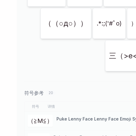
（（○д○））
.*:;('#ﾟo)
三（>e
符号参考
20
符号
详情
Puke Lenny Face Lenny Face Emoji 
（≧M≦）