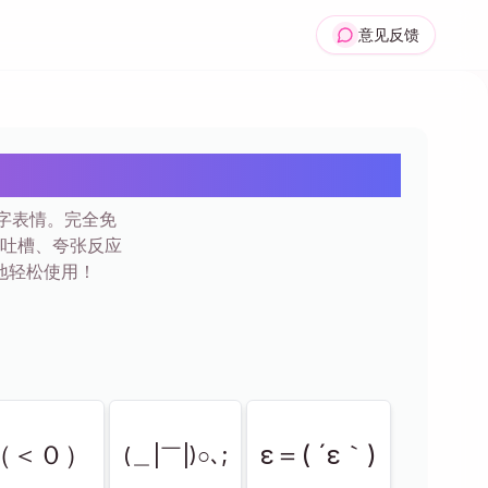
意见反馈
 20+
文字表情。完全免
吐槽、夸张反应
地轻松使用！
Σ（＜０）
ε＝( ´ε｀)
(＿|￣|)○､;