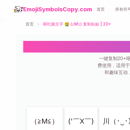
EmojiSymbolsCopy.com
首页
所有符
首页
呕吐颜文字 🤮 (≧M≦) 复制粘贴 | 20+
呕吐颜
一键复制20+
费使用，适用于
和趣味互动
显示
20
共
20
（≧M≦）
('￣X￣)
川（･‿･