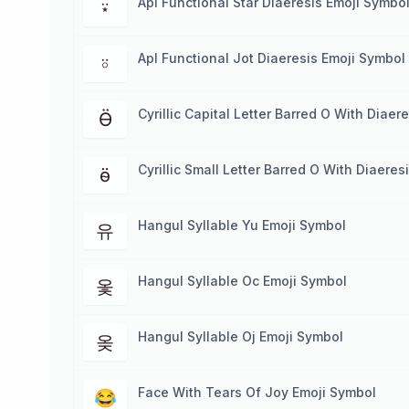
Apl Functional Star Diaeresis Emoji Symbo
⍣
Apl Functional Jot Diaeresis Emoji Symbol
⍤
Cyrillic Capital Letter Barred O With Diaer
Ӫ
Cyrillic Small Letter Barred O With Diaere
ӫ
Hangul Syllable Yu Emoji Symbol
유
Hangul Syllable Oc Emoji Symbol
옻
Hangul Syllable Oj Emoji Symbol
옺
Face With Tears Of Joy Emoji Symbol
😂