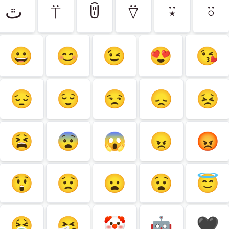
ﭢ
⍡
ꌇ
⍢
⍣
⍤
😀
😊
😉
😍
😘
😔
😌
😒
😞
😣
😫
😨
😱
😠
😡
😲
😟
😦
😧
😇
🤮
🤧
🤡
🤖
🖤