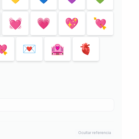
💓
💗
💖
💘
💘
💌
🏩
🫀
Ocultar referencia