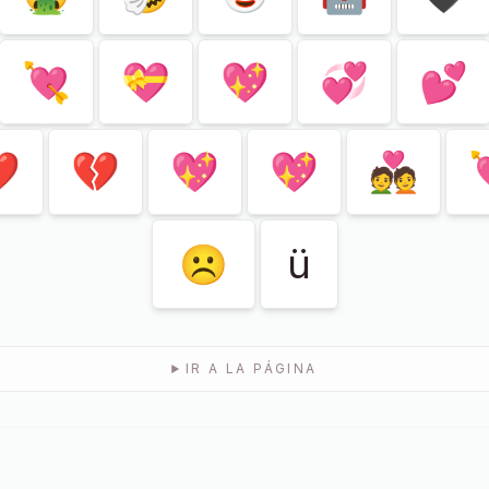
💘
💝
💖
💞
💕

💔
💖
💖
💑
☹
ü
IR A LA PÁGINA