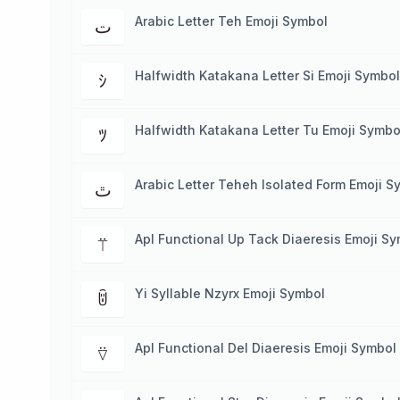
Arabic Letter Teh Emoji Symbol
ت
Halfwidth Katakana Letter Si Emoji Symbol
ｼ
Halfwidth Katakana Letter Tu Emoji Symbo
ﾂ
Arabic Letter Teheh Isolated Form Emoji S
ﭢ
Apl Functional Up Tack Diaeresis Emoji S
⍡
Yi Syllable Nzyrx Emoji Symbol
ꌇ
Apl Functional Del Diaeresis Emoji Symbol
⍢