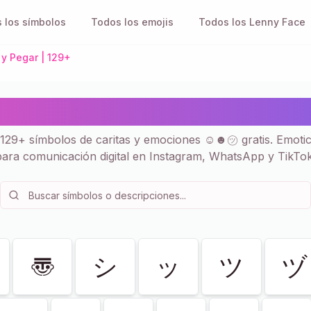
 los símbolos
Todos los emojis
Todos los Lenny Face
 y Pegar | 129+
ones 😊 - Símbolos Copia
 129+ símbolos de caritas y emociones ☺☻㋡ gratis. Emotic
para comunicación digital en Instagram, WhatsApp y TikTok
〠
シ
ッ
ツ
ヅ