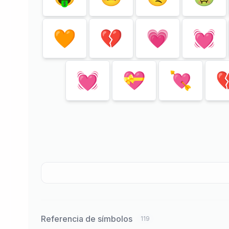
🧡
💔
💗
💓
💓
💝
💘

Referencia de símbolos
119