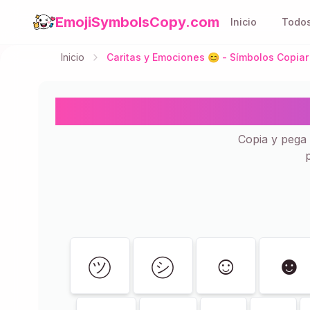
EmojiSymbolsCopy.com
Inicio
Todos
Inicio
Caritas y Emociones 😊 - Símbolos Copiar
Caritas y Emoci
Copia y pega
Mostrando
119
de
119
㋡
㋛
☺
☻