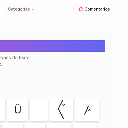
Categorías
Comentarios
r y Pegar | 129+
ones de texto
.
Ü
〲
〴