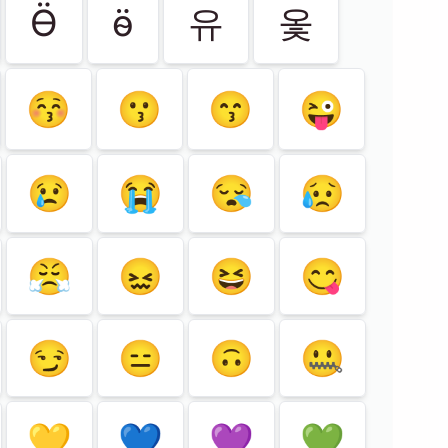
Ӫ
ӫ
유
옻
😚
😗
😙
😜
😢
😭
😪
😥
😤
😖
😆
😋
😏
😑
🙃
🤐
💛
💙
💜
💚