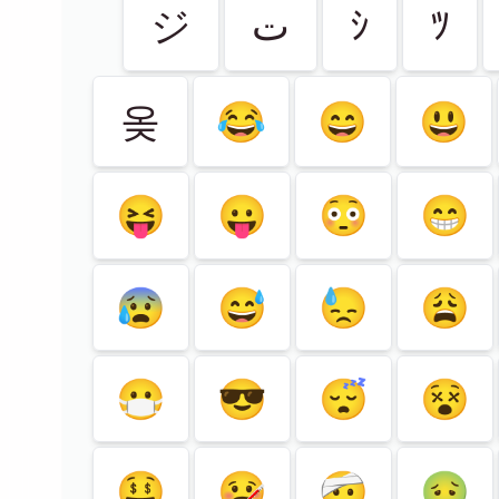
ジ
ت
ｼ
ﾂ
옺
😂
😄
😃
😝
😛
😳
😁
😰
😅
😓
😩
😷
😎
😴
😵
🤑
🤒
🤕
🤢