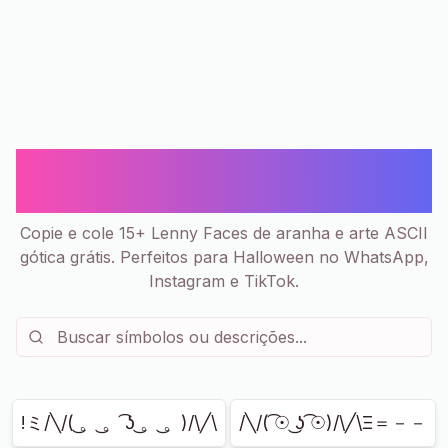
Lenny Face de Aranha 🕷️ - Copiar
e Colar | 15+
Copie e cole 15+ Lenny Faces de aranha e arte ASCII
gótica grátis. Perfeitos para Halloween no WhatsApp,
Instagram e TikTok.
Mostrando
15
de
15
!ミ/╲/( ͜。 ͜。 ͡ʖ ͜。 ͜。)/\╱\
/╲/( ͡☉ ͜ʖ ͡☉)/\╱\Ξ＝－－