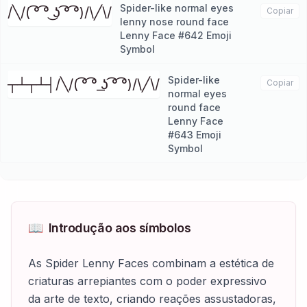
Spider-like normal eyes
/╲/( ͡° ͡° ͜ʖ ͡° ͡°)/\╱\/
Copiar
lenny nose round face
Lenny Face #642 Emoji
Symbol
Spider-like
┬┴┬┴┤/╲/( ͡° ͡° ͟ʖ ͡° ͡°)/\╱\/
Copiar
normal eyes
round face
Lenny Face
#643 Emoji
Symbol
📖
Introdução aos símbolos
As Spider Lenny Faces combinam a estética de
criaturas arrepiantes com o poder expressivo
da arte de texto, criando reações assustadoras,