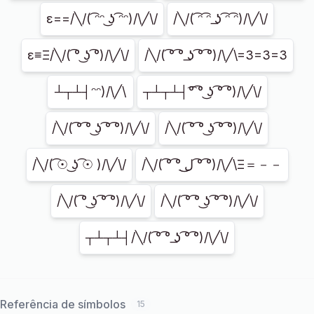
ε==/╲/( ͡ᵔᵔ ͜ʖ ͡ᵔᵔ)/\╱\/
/╲/( ͡ᵔ ͡ᵔ ͟ʖ ͡ᵔ ͡ᵔ)/\╱\/
ε≡Ξ/╲/( ͡° ͜ʖ ͡°)/\╱\/
/╲/( ͡° ͡° ͟ʖ ͡° ͡°)/\╱\=3=3=3
┴┬┴┤ᵔᵔ)/\╱\
┬┴┬┴┤͡° ͡° ͜ʖ ͡° ͡°)/\╱\/
/╲/( ͡° ͡° ͜ʖ ͡° ͡°)/\╱\/
/╲/( ͡° ͡° ͜ʖ ͡° ͡°)/\╱\/
/╲/( ͡☉ ͜ʖ ͡☉ )/\╱\/
/╲/( ͡° ͡° ͜ل͜ ͡° ͡°)/\╱\Ξ＝－－
/╲/( ͡° ͜ʖ ͡° ͡°)/\╱\/
/╲/( ͡° ͡° ͜ʖ ͡° ͡°)/\╱\/
┬┴┬┴┤/╲/( ͡° ͡° ͟ʖ ͡° ͡°)/\╱\/
Referência de símbolos
15