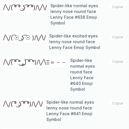
Spider-like normal eyes
/╲/( ͡° ͡° ͜ʖ ͡° ͡°)/\╱\/
Copiar
lenny nose round face
Lenny Face #638 Emoji
Symbol
Spider-like excited eyes
/╲/( ͡☉ ͜ʖ ͡☉ )/\╱\/
Copiar
lenny nose round face
Lenny Face Emoji Symbol
Spider-like
/╲/( ͡° ͡° ͜ل͜ ͡° ͡°)/\╱\Ξ＝－－
Copiar
normal eyes
round face
Lenny Face
#640 Emoji
Symbol
Spider-like normal eyes
/╲/( ͡° ͜ʖ ͡° ͡°)/\╱\/
Copiar
lenny nose round face
Lenny Face #641 Emoji
Symbol