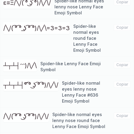
Spider-like normal eyes
ε≡Ξ/╲/( ͡° ͜ʖ ͡°)/\╱\/
Copiar
lenny nose Lenny Face
Emoji Symbol
Spider-like
/╲/( ͡° ͡° ͟ʖ ͡° ͡°)/\╱\=3=3=3
Copiar
normal eyes
round face
Lenny Face
Emoji Symbol
Spider-like Lenny Face Emoji
┴┬┴┤ᵔᵔ)/\╱\
Copiar
Symbol
Spider-like normal
┬┴┬┴┤͡° ͡° ͜ʖ ͡° ͡°)/\╱\/
Copiar
eyes lenny nose
Lenny Face #636
Emoji Symbol
Spider-like normal eyes
/╲/( ͡° ͡° ͜ʖ ͡° ͡°)/\╱\/
Copiar
lenny nose round face
Lenny Face Emoji Symbol