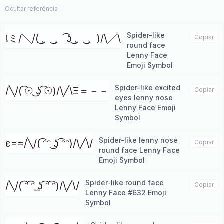
Ocultar referência
Spider-like
!ミ/╲/( ͜。 ͜。 ͡ʖ ͜。 ͜。)/\╱\
Copiar
round face
Lenny Face
Emoji Symbol
Spider-like excited
/╲/( ͡☉ ͜ʖ ͡☉)/\╱\Ξ＝－－
Copiar
eyes lenny nose
Lenny Face Emoji
Symbol
Spider-like lenny nose
ε==/╲/( ͡ᵔᵔ ͜ʖ ͡ᵔᵔ)/\╱\/
Copiar
round face Lenny Face
Emoji Symbol
Spider-like round face
/╲/( ͡ᵔ ͡ᵔ ͟ʖ ͡ᵔ ͡ᵔ)/\╱\/
Copiar
Lenny Face #632 Emoji
Symbol