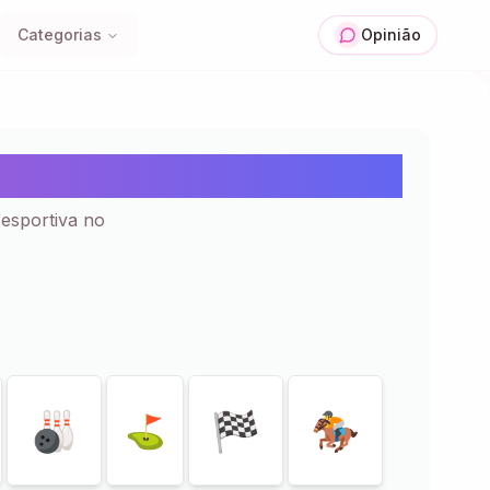
Categorias
Opinião
Colar | 37+
esportiva no
🎳
🏁
🏇
️⛳️