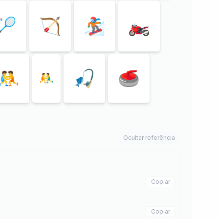
🏸
🏹
🏂
🏍
🤼
🎣
🥌
🤼‍♂️
Ocultar referência
Copiar
Copiar