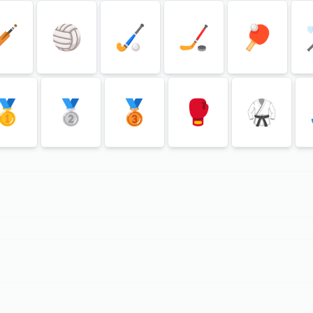
🏏
🏐
🏑
🏒
🏓
🥇
🥈
🥉
🥊
🥋