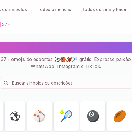
 os símbolos
Todos os emojis
Todos os Lenny Face
| 37+
 🎯 🏈 - Emojis Copiar e 
 37+ emojis de esportes ⚽🏀🏈🎾 grátis. Expresse paixão 
WhatsApp, Instagram e TikTok.
⚾️
🎾
🎱
🏉
️⚽️