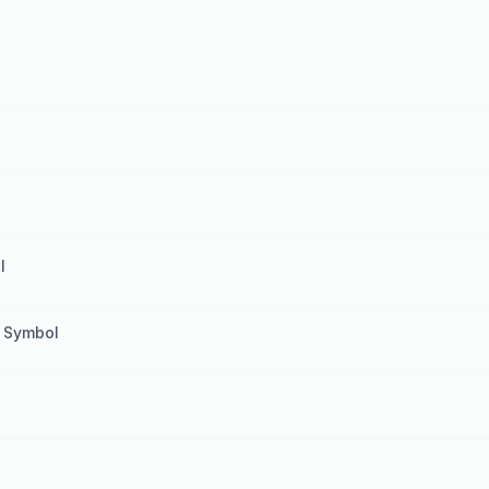
l
i Symbol