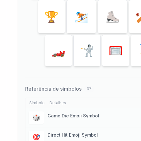
🏆
⛷
⛸
🏎
🤺
🥅
Referência de símbolos
37
Símbolo
Detalhes
Game Die Emoji Symbol
🎲
Direct Hit Emoji Symbol
🎯