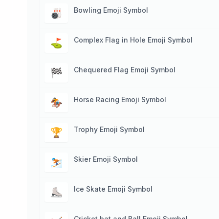
Bowling Emoji Symbol
🎳
Complex Flag in Hole Emoji Symbol
️⛳️
Chequered Flag Emoji Symbol
🏁
Horse Racing Emoji Symbol
🏇
Trophy Emoji Symbol
🏆
Skier Emoji Symbol
⛷
Ice Skate Emoji Symbol
⛸
Cricket bat and Ball Emoji Symbol