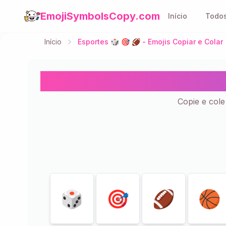
EmojiSymbolsCopy.com
Início
Todos
Início
Esportes 🎲 🎯 🏈 - Emojis Copiar e Colar 
Esportes 
Copie e cole
Mostrando
37
de
37
🎲
🎯
🏈
🏀