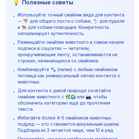
💡
Полезные советы
Используйте точный смайлик вида для контента
•
— 🐕 для общего поста о собаке, 🐩 для пуделя
и 🐕‍🦺 для собаки-поводыря. Конкретность
сигнализирует аутентичность.
Размещайте смайлик животного в самом начале
•
подписи в соцсетях — читатели,
прокручивающие ленту, останавливаются на
строках, начинающихся со смайлика.
Комбинируйте 🐾 (лапки) с любым смайликом
•
питомца как универсальный сигнал контента о
животных.
Для контента о дикой природе сочетайте
•
смайлик животного с 🌿🌍 или 📷, чтобы
обозначить категорию ещё до прочтения
текста.
Избегайте более 4–5 смайликов животных
•
подряд — это становится визуальным шумом.
Подборка из 3 читается чище, чем 10 в ряд.
Проверяйте, как ваша комбинация смайликов