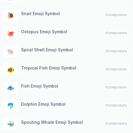
Snail Emoji Symbol
🐌
Копировать
Octopus Emoji Symbol
🐙
Копировать
Spiral Shell Emoji Symbol
🐚
Копировать
Tropical Fish Emoji Symbol
🐠
Копировать
Fish Emoji Symbol
🐟
Копировать
Dolphin Emoji Symbol
🐬
Копировать
Spouting Whale Emoji Symbol
🐳
Копировать