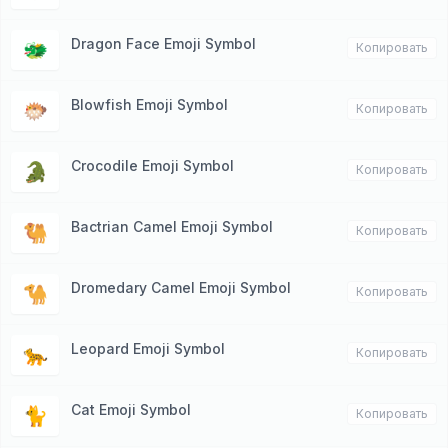
Dragon Face Emoji Symbol
🐲
Копировать
Blowfish Emoji Symbol
🐡
Копировать
Crocodile Emoji Symbol
🐊
Копировать
Bactrian Camel Emoji Symbol
🐫
Копировать
Dromedary Camel Emoji Symbol
🐪
Копировать
Leopard Emoji Symbol
🐆
Копировать
Cat Emoji Symbol
🐈
Копировать