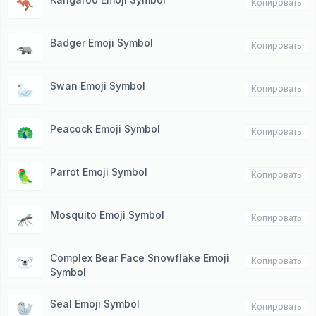
🦘️
Копировать
Badger Emoji Symbol
🦡️
Копировать
Swan Emoji Symbol
🦢️
Копировать
Peacock Emoji Symbol
🦚️
Копировать
Parrot Emoji Symbol
🦜️
Копировать
Mosquito Emoji Symbol
🦟️
Копировать
Complex Bear Face Snowflake Emoji
🐻‍❄️
Копировать
Symbol
Seal Emoji Symbol
🦭
Копировать