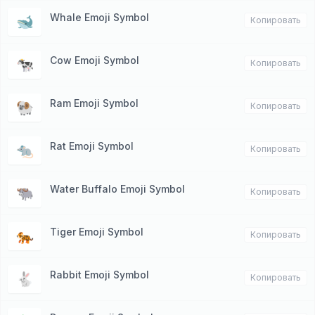
Whale Emoji Symbol
🐋
Копировать
Cow Emoji Symbol
🐄
Копировать
Ram Emoji Symbol
🐏
Копировать
Rat Emoji Symbol
🐀
Копировать
Water Buffalo Emoji Symbol
🐃
Копировать
Tiger Emoji Symbol
🐅
Копировать
Rabbit Emoji Symbol
🐇
Копировать