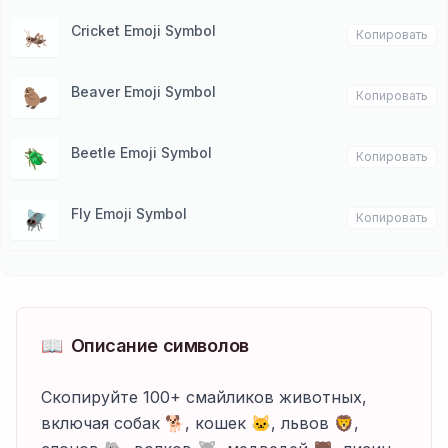
Cricket Emoji Symbol
🦗
Копировать
Beaver Emoji Symbol
🦫
Копировать
Beetle Emoji Symbol
🪲
Копировать
Fly Emoji Symbol
🪰
Копировать
📖
Описание символов
Скопируйте 100+ смайликов животных,
включая собак 🐕, кошек 🐱, львов 🦁,