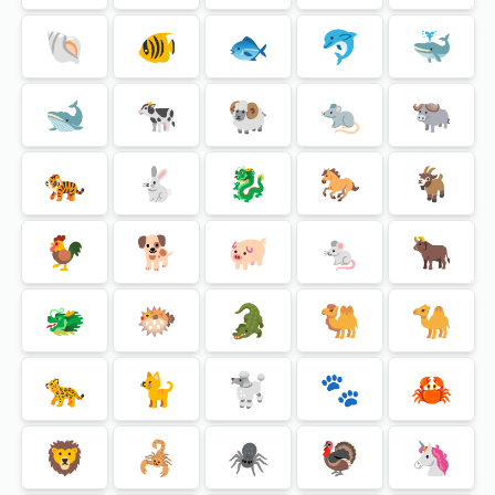
🐚
🐠
🐟
🐬
🐳
🐋
🐄
🐏
🐀
🐃
🐅
🐇
🐉
🐎
🐐
🐓
🐕
🐖
🐁
🐂
🐲
🐡
🐊
🐫
🐪
🐆
🐈
🐩
🐾
🦀
🦁
🦂
🕷
🦃
🦄