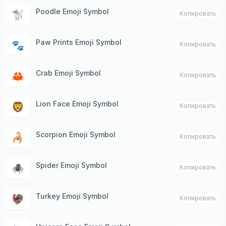
Poodle Emoji Symbol
🐩
Копировать
Paw Prints Emoji Symbol
🐾
Копировать
Crab Emoji Symbol
🦀
Копировать
Lion Face Emoji Symbol
🦁
Копировать
Scorpion Emoji Symbol
🦂
Копировать
Spider Emoji Symbol
🕷
Копировать
Turkey Emoji Symbol
🦃
Копировать