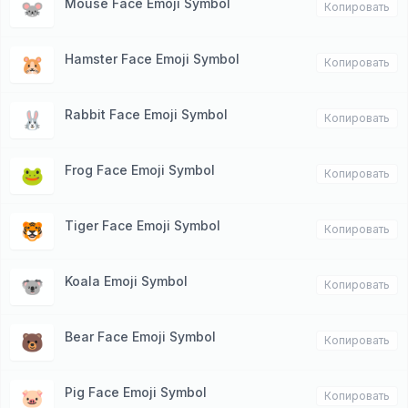
Mouse Face Emoji Symbol
🐭
Копировать
Hamster Face Emoji Symbol
🐹
Копировать
Rabbit Face Emoji Symbol
🐰
Копировать
Frog Face Emoji Symbol
🐸
Копировать
Tiger Face Emoji Symbol
🐯
Копировать
Koala Emoji Symbol
🐨
Копировать
Bear Face Emoji Symbol
🐻
Копировать
Pig Face Emoji Symbol
🐷
Копировать