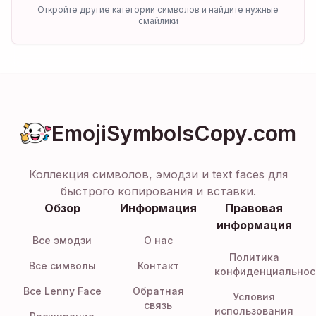
Откройте другие категории символов и найдите нужные
смайлики
EmojiSymbolsCopy.com
Коллекция символов, эмодзи и text faces для
быстрого копирования и вставки.
Обзор
Информация
Правовая
информация
Все эмодзи
О нас
Политика
Все символы
Контакт
конфиденциальнос
Все Lenny Face
Обратная
Условия
связь
использования