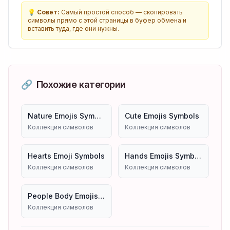
💡
Совет:
Самый простой способ — скопировать
символы прямо с этой страницы в буфер обмена и
вставить туда, где они нужны.
🔗
Похожие категории
Nature Emojis Symbols
Cute Emojis Symbols
Коллекция символов
Коллекция символов
Hearts Emoji Symbols
Hands Emojis Symbols
Коллекция символов
Коллекция символов
People Body Emojis Symbols
Коллекция символов