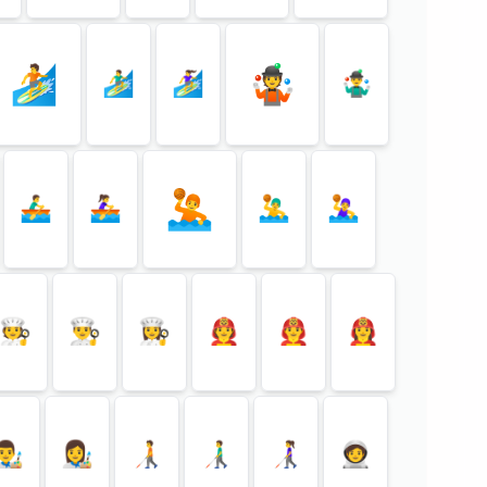
🏄
🤹
🏄‍♂️
🏄‍♀️
🤹‍♂️
🤽
🚣‍♂️
🚣‍♀️
🤽‍♂️
🤽‍♀️
🧑‍🍳
👨‍🍳
👩‍🍳
🧑‍🚒
👨‍🚒
👩‍🚒
‍🎨
👩‍🎨
🧑‍🦯
👨‍🦯
👩‍🦯
🧑‍🚀