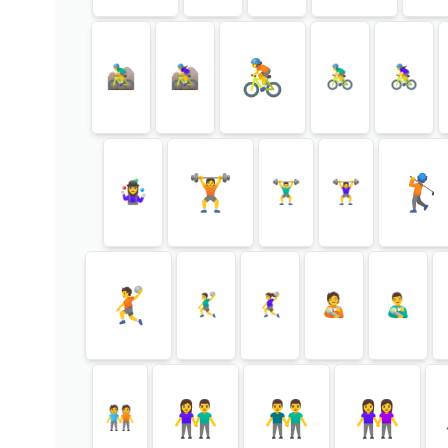
🚴
🚵‍♂️
🚵‍♀️
🚴‍♂️
🚴‍♀️
🏋
🏌
🤹‍♀️
🏋️‍♂️
🏋️‍♀️
🤾
🤾‍♂️
🤾‍♀️
🧑‍🍼
👨‍🍼
👫
👬
👭
🧑‍🤝‍🧑
