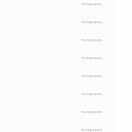
Копировать
Копировать
Копировать
Копировать
Копировать
Копировать
Копировать
Копировать