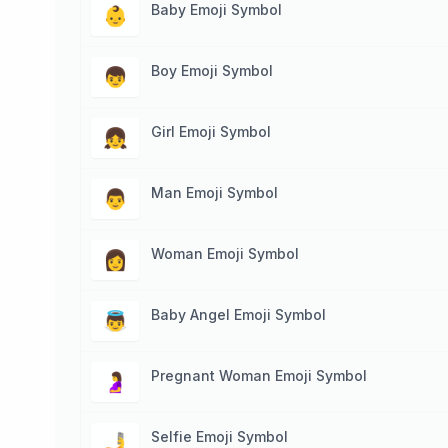
Baby Emoji Symbol
👶
Boy Emoji Symbol
👦
Girl Emoji Symbol
👧
Man Emoji Symbol
👨
Woman Emoji Symbol
👩
Baby Angel Emoji Symbol
👼
Pregnant Woman Emoji Symbol
🤰
Selfie Emoji Symbol
🤳