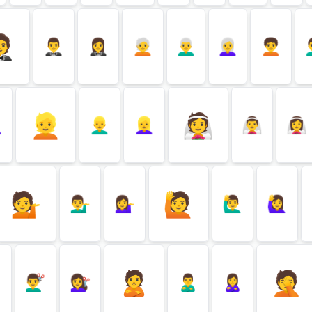

🤵‍♂️
🤵‍♀️
🧑‍🦳
👨‍🦳️
👩‍🦳️
🧑‍🦱
👨
👱
👰
️
👱‍♂️
👱‍♀️
👰‍♂️
👰‍♀️
💁
🙋
💁‍♂️
💁‍♀️
🙋‍♂️
🙋‍♀️
🙎
🤦
💇‍♂️
💇‍♀️
🙎‍♂️
🙎‍♀️