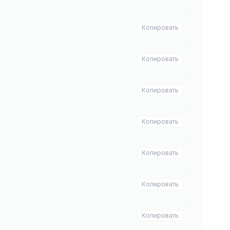
Копировать
Копировать
Копировать
Копировать
Копировать
Копировать
Копировать