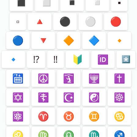
◼️
◻️
◾️
◽️
▪️
▫️
🔺
⚫️
⚪️
🔴
🔵
🔻
🔶
🔷
🔸
🔹
⁉️
‼️
🔰
🆔
*️⃣
🛗
☮️
🛐
🕎
✝️
✡️
☦️
☪️
☯️
☸️
⚛️
♈️
♉️
♊️
♋️
♌️
♍️
♎️
♏️
♐️