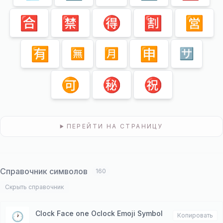
🈴
🈲
🉐
🈹
🈺
🈶
🈸
🈚️
🈷️
🈂️
🉑
㊙️
㊗️
ПЕРЕЙТИ НА СТРАНИЦУ
Справочник символов
160
Скрыть справочник
Clock Face one Oclock Emoji Symbol
🕐
Копировать