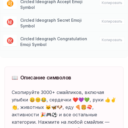
Circled Ideograph Accept Emoji
🉑
Копировать
Symbol
Circled Ideograph Secret Emoji
㊙️
Копировать
Symbol
Circled Ideograph Congratulation
㊗️
Копировать
Emoji Symbol
📖
Описание символов
Скопируйте 3000+ смайликов, включая
улыбки 😀😊😂, сердечки ❤️💜💚, руки 👍✌️
👏, животных 🐱🦋🐶, еду 🍕🍔🍣,
активности 🎉🎮⚽ и все остальные
категории. Нажмите на любой смайлик —