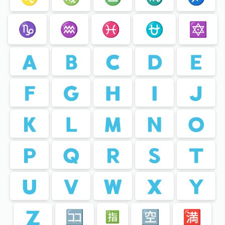
♑️
♒️
♓️
⛎
🔯
🇦
🇧
🇨
🇩
🇪
🇫
🇬
🇭
🇮
🇯
🇰
🇱
🇲
🇳
🇴
🇵
🇶
🇷
🇸
🇹
🇺
🇻
🇼
🇽
🇾
🇿
🈁
🈳
🈵
🈯️