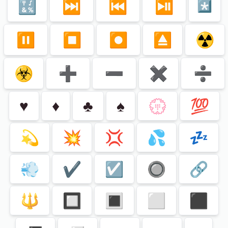
🔣
⏭
⏮
⏯
*️⃣
⏸
⏹
⏺
⏏️
☢️
☣️
➕
➖
✖️
➗
♥️
♦️
♣️
♠️
💮
💯
💫
💥
💢
💦
💤
💨
✔️
☑️
🔘
🔗
🔱
🔲
🔳
⬜️
⬛️