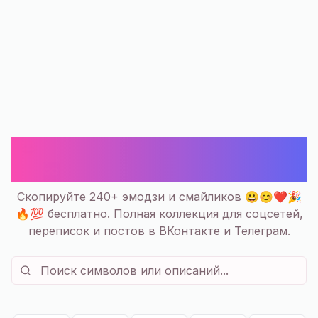
😀 Эмодзи Смайлики и Символы
♾️ ♀️ — Скопировать | 240+
Скопируйте 240+ эмодзи и смайликов 😀😊❤️🎉
🔥💯 бесплатно. Полная коллекция для соцсетей,
переписок и постов в ВКонтакте и Телеграм.