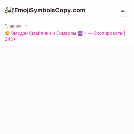
EmojiSymbolsCopy.com
Главная
😀 Эмодзи Смайлики и Символы ♾️ ♀️ — Скопировать |
240+