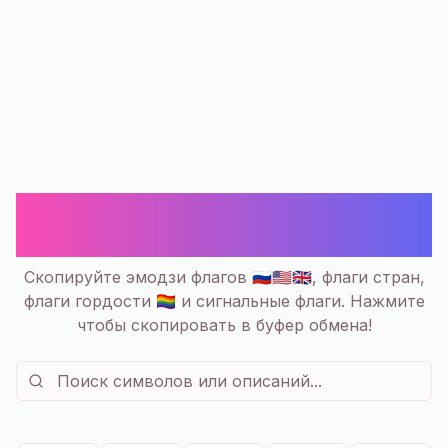
🏳️ Флаги Смайлики и Символы —
Скопировать | Флаги стран
Скопируйте эмодзи флагов 🇷🇺🇺🇸🇬🇧, флаги стран,
флаги гордости 🏳️‍🌈 и сигнальные флаги. Нажмите
чтобы скопировать в буфер обмена!