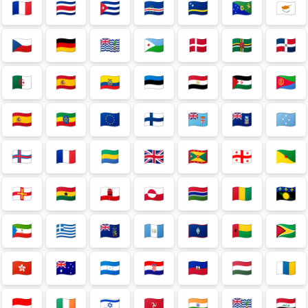
🇨🇵
🇨🇷
🇨🇺
🇨🇻
🇨🇼
🇨🇽
🇨🇾
🇨🇿
🇩🇪
🇩🇬
🇩🇯
🇩🇰
🇩🇲
🇩🇴
🇩🇿
🇪🇦
🇪🇨
🇪🇪
🇪🇬
🇪🇭
🇪🇷
🇪🇸
🇪🇹
🇪🇺
🇫🇮
🇫🇯
🇫🇰
🇫🇲
🇫🇴
🇫🇷
🇬🇦
🇬🇧
🇬🇩
🇬🇪
🇬🇫
🇬🇬
🇬🇭
🇬🇮
🇬🇱
🇬🇲
🇬🇳
🇬🇵
🇬🇶
🇬🇷
🇬🇸
🇬🇹
🇬🇺
🇬🇼
🇬🇾
🇭🇰
🇭🇲
🇭🇳
🇭🇷
🇭🇹
🇭🇺
🇮🇨
🇮🇩
🇮🇪
🇮🇱
🇮🇲
🇮🇳
🇮🇴
🇮🇶