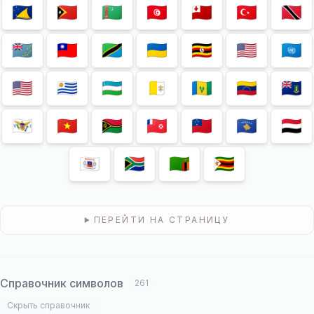
🇹🇰
🇹🇱
🇹🇲
🇹🇳
🇹🇴
🇹🇷
🇹🇹
🇹🇻
🇹🇼
🇹🇿
🇺🇦
🇺🇬
🇺🇲
🇺🇳
🇺🇸
🇺🇾
🇺🇿
🇻🇦
🇻🇨
🇻🇪
🇻🇬
🇻🇮
🇻🇳
🇻🇺
🇼🇫
🇼🇸
🇽🇰
🇾🇪
🇾🇹
🇿🇦
🇿🇲
🇿🇼
ПЕРЕЙТИ НА СТРАНИЦУ
Справочник символов
261
Скрыть справочник