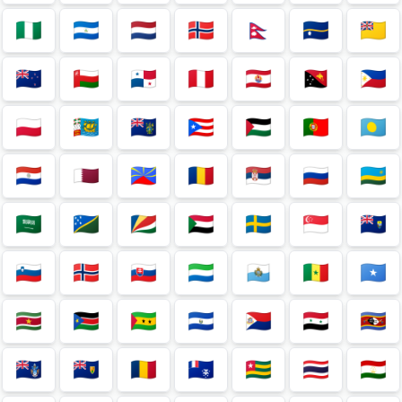
🇳🇬
🇳🇮
🇳🇱
🇳🇴
🇳🇵
🇳🇷
🇳🇺
🇳🇿
🇴🇲
🇵🇦
🇵🇪
🇵🇫
🇵🇬
🇵🇭
🇵🇱
🇵🇲
🇵🇳
🇵🇷
🇵🇸
🇵🇹
🇵🇼
🇵🇾
🇶🇦
🇷🇪
🇷🇴
🇷🇸
🇷🇺
🇷🇼
🇸🇦
🇸🇧
🇸🇨
🇸🇩
🇸🇪
🇸🇬
🇸🇭
🇸🇮
🇸🇯
🇸🇰
🇸🇱
🇸🇲
🇸🇳
🇸🇴
🇸🇷
🇸🇸
🇸🇹
🇸🇻
🇸🇽
🇸🇾
🇸🇿
🇹🇦
🇹🇨
🇹🇩
🇹🇫
🇹🇬
🇹🇭
🇹🇯