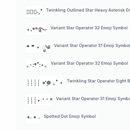
Twinkling Outlined Star Heavy Asterisk E
✱ੈ✩‧₊˚
Variant Star Operator 32 Emoji Symbol
⋆˖*°࿐
Variant Star Operator 31 Emoji Symbo
❝ ❞ ⋆ ೃ༄
Variant Star Operator 32 Emoji Symbol
｡･:*˚:⋆｡
Twinkling Star Operator Eight 
┊┊┊┊ ➶❁۪ ｡˚ ⋆
Variant Star Operator 31 Emoji Symb
┊┊┊⋆ ⁺ ⁺ °
Spotted Dot Emoji Symbol
*· * ·