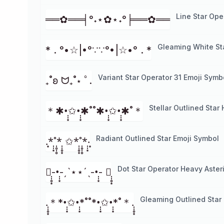
Line Star Ope
══✿══╡°˖⋆✿⋆˖°╞══✿══
Gleaming White St
* . °•☆|•°∵∵°•|☆•° . *
Variant Star Operator 31 Emoji Symb
₊˚ʚ ᗢ₊˚⋆ ﾟ.
Stellar Outlined Star
＊✱•̩̩͙✩•̩̩͙✱˚˚✱•̩̩͙✩•̩̩͙✱˚＊
Radiant Outlined Star Emoji Symbol
.͙*̩̩͙˚̩̥̩̥*̩̩̥͙ ✩*̩̩̥͙˚̩̥̩̥*̩̩͙‧͙
Dot Star Operator Heavy Aster
✱̩̩̥͙-•̩̩͙-ˏˋ⋆⋆ˊˎ-•̩̩͙- ✱̩̩̥͙
Gleaming Outlined Star
.̩̩̥͙＊*•̩̩͙✩•̩̩͙*˚˚*•̩̩͙✩•̩̩͙*˚＊.̩̩̥͙