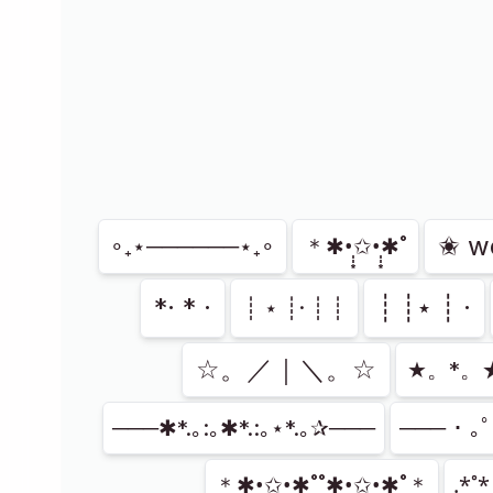
Показано
36
из
116
✬ w
∘₊⋆──────⋆₊∘
＊✱•̩̩͙✩•̩̩͙✱˚
*· * ·
┊ ┊⋆ ┊ ·
┊ ⋆ ┊· ┊ ┊
☆。／｜＼。☆
★。*。
───✱*.｡:｡✱*.:｡⋆*.｡✰───
─── ･ ｡ﾟ
＊✱•̩̩͙✩•̩̩͙✱˚˚✱•̩̩͙✩•̩̩͙✱˚＊
.͙*̩̩͙˚̩̥̩̥*̩