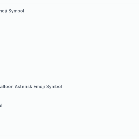
moji Symbol
l
Balloon Asterisk Emoji Symbol
ol