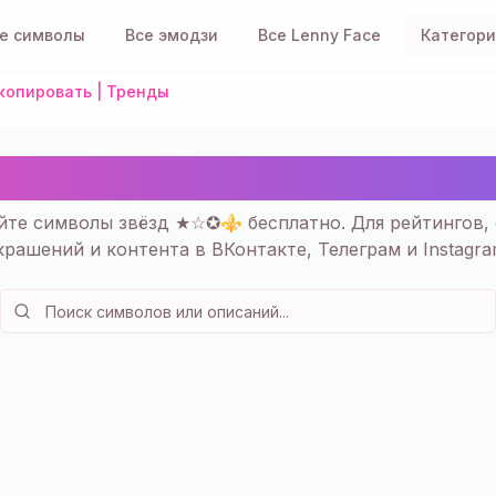
е символы
Все эмодзи
Все Lenny Face
Категор
опировать | Тренды
вёзды Символы — Скопи
йте символы звёзд ★☆✪⚜ бесплатно. Для рейтингов, 
крашений и контента в ВКонтакте, Телеграм и Instagra