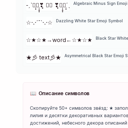
Algebraic Minus Sign Emoj
-ˏˋ❣̩͙❣̩̩̥͙❣̩̥̩ ⑅⑅ ❣̩̥̩❣̩̩̥͙❣̩͙ˊˎ
Dazzling White Star Emoji Symbol
☆·.·´¯`·.·☆
Black Star Whit
☆★☆★→word←☆★☆★
Asymmetrical Black Star Emoji 
★彡 text彡★
📖
Описание символов
Скопируйте 50+ символов звёзд: ★ запол
лилия и десятки декоративных варианто
достижений, небесного декора описаний 