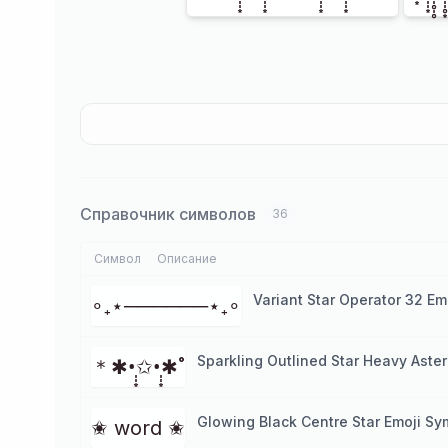
Справочник символов
36
Символ
Описание
Variant Star Operator 32 Em
∘₊⋆──────⋆₊∘
Sparkling Outlined Star Heavy Aste
＊✱•̩̩͙✩•̩̩͙✱˚
Glowing Black Centre Star Emoji Sy
✬ word ✬