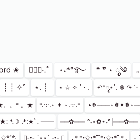
ord ✬
✱ੈ✩‧₊˚
⋆˖*°࿐
❝ ❞ ⋆ ೃ༄
｡
┊ ┊ ✧˚
⋆. ┊ ⁭
⋆ ☆ ✧ ˚ · .
↶*ೃ⋆˚. ❃ ↷ ˊ-
★。。* 。★
*.·:·.⋆ ✦ ⋆.·:·.*
•❅───⋆❅✦❅⋆─
★: *.☽ .*:★ﾟ. ───
══✿══╡°˖⋆✿⋆˖°╞══✿══
̩̥͙ ✩*̩̩̥͙˚̩̥̩̥*̩̩͙‧͙
✱̩̩̥͙-•̩̩͙-ˏˋ⋆⋆ˊˎ-•̩̩͙- ✱̩̩̥͙
.̩̩̥͙＊*•̩̩͙✩•̩̩͙*˚˚*•̩̩͙✩•̩̩͙*˚＊.̩̩̥͙
-ˏˋ❣