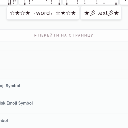
☆★☆★→word←☆★☆★
★彡 text彡★
ПЕРЕЙТИ НА СТРАНИЦУ
oji Symbol
risk Emoji Symbol
mbol