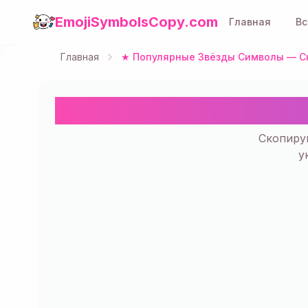
EmojiSymbolsCopy.com
Главная
Вс
Главная
★ Популярные Звёзды Символы — Ск
★ Популярные З
Скопиру
у