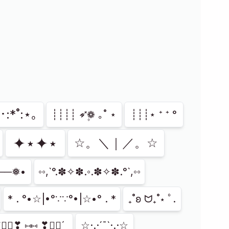
･:*˚:⋆｡
┊┊┊┊ ➶❁۪ ｡˚ ⋆
┊┊┊⋆ ⁺ ⁺ °
✦⋆✦⋆
☆。＼｜／。☆
──❅•
◦◦,`°.✽✧✽.◦.✽✧✽.°`,◦◦
* . °•☆|•°∵∵°•|☆•° . *
₊˚ʚ ᗢ₊˚⋆ ﾟ.
̩͙❣̩̩̥͙❣̩̥̩ ⑅⑅ ❣̩̥̩❣̩̩̥͙❣̩͙ˊˎ
☆·.·´¯`·.·☆