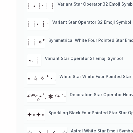
Variant Star Operator 32 Emoji Symb
┊ ⋆ ┊· ┊ ┊
Variant Star Operator 32 Emoji Symbol
┊ ┊⋆ ┊ ·
Symmetrical White Four Pointed Star Emo
┊ ┊ ✧˚
Variant Star Operator 31 Emoji Symbol
⋆. ┊ ⁭
White Star White Four Pointed Star
⋆ ☆ ✧ ˚ · .
Decoration Star Operator Heav
↶*ೃ⋆˚. ❃ ↷ ˊ-
Sparkling Black Four Pointed Star Star O
✦⋆✦⋆
Astral White Star Emoji Symbo
☆。＼｜／。☆