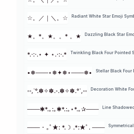
Radiant White Star Emoji Sym
☆。／｜＼。☆
Dazzling Black Star Em
★。*。★。。* 。★
Twinkling Black Four Pointed 
*.·:·.⋆ ✦ ⋆.·:·.*
Stellar Black Four
•❅───⋆❅✦❅⋆───❅•
Decoration White Fo
◦◦,`°.✽✧✽.◦.✽✧✽.°`,◦◦
Line Shadowed 
───✱*.｡:｡✱*.:｡⋆*.｡✰───
Symmetrical
─── ･ ｡ﾟ★: *.☽ .*:★ﾟ. ───