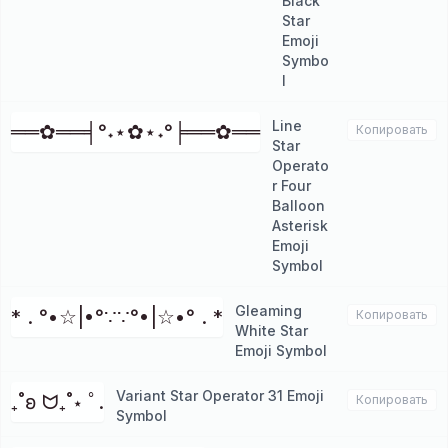
Black
Star
Emoji
Symbo
l
Line
══✿══╡°˖⋆✿⋆˖°╞══✿══
Копировать
Star
Operato
r Four
Balloon
Asterisk
Emoji
Symbol
Gleaming
* . °•☆|•°∵∵°•|☆•° . *
Копировать
White Star
Emoji Symbol
Variant Star Operator 31 Emoji
₊˚ʚ ᗢ₊˚⋆ ﾟ.
Копировать
Symbol