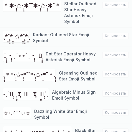
Stellar Outlined
＊✱•̩̩͙✩•̩̩͙✱˚˚✱•̩̩͙✩•̩̩͙✱˚＊
Копировать
Star Heavy
Asterisk Emoji
Symbol
Radiant Outlined Star Emoji
.͙*̩̩͙˚̩̥̩̥*̩̩̥͙ ✩*̩̩̥͙˚̩̥̩̥*̩̩͙‧͙
Копировать
Symbol
Dot Star Operator Heavy
✱̩̩̥͙-•̩̩͙-ˏˋ⋆⋆ˊˎ-•̩̩͙- ✱̩̩̥͙
Копировать
Asterisk Emoji Symbol
Gleaming Outlined
.̩̩̥͙＊*•̩̩͙✩•̩̩͙*˚˚*•̩̩͙✩•̩̩͙*˚＊.̩̩̥͙
Копировать
Star Emoji Symbol
Algebraic Minus Sign
-ˏˋ❣̩͙❣̩̩̥͙❣̩̥̩ ⑅⑅ ❣̩̥̩❣̩̩̥͙❣̩͙ˊˎ
Копировать
Emoji Symbol
Dazzling White Star Emoji
☆·.·´¯`·.·☆
Копировать
Symbol
Black Star
Копировать