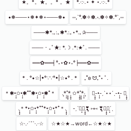
★。*。★。。* 。★
*.·:·.⋆ ✦ ⋆.·:·.*
•❅───⋆❅✦❅⋆───❅•
◦◦,`°.✽✧✽.◦.✽✧✽.°`,◦◦
───✱*.｡:｡✱*.:｡⋆*.｡✰───
─── ･ ｡ﾟ★: *.☽ .*:★ﾟ. ───
══✿══╡°˖⋆✿⋆˖°╞══✿══
* . °•☆|•°∵∵°•|☆•° . *
₊˚ʚ ᗢ₊˚⋆ ﾟ.
＊✱•̩̩͙✩•̩̩͙✱˚˚✱•̩̩͙✩•̩̩͙✱˚＊
.͙*̩̩͙˚̩̥̩̥*̩̩̥͙ ✩*̩̩̥͙˚̩̥̩̥*̩̩͙‧͙
✱̩̩̥͙-•̩̩͙-ˏˋ⋆⋆ˊˎ-•̩̩͙- ✱̩̩̥͙
.̩̩̥͙＊*•̩̩͙✩•̩̩͙*˚˚*•̩̩͙✩•̩̩͙*˚＊.̩̩̥͙
-ˏˋ❣̩͙❣̩̩̥͙❣̩̥̩ ⑅⑅ ❣̩̥̩❣̩̩̥͙❣̩͙ˊˎ
☆·.·´¯`·.·☆
☆★☆★→word←☆★☆★