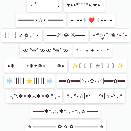
⋆ ˚ 　· 　　 .
♥••*´¨`*•.★• ⁭
════ ⋆☆⋆ ════
•┈••✧ ❤ ✧••┈•
┊┊┊┊ ➶ ❁۪ ｡˚ ⋆
━━━※ ·❆· ※━━━
↶*ೃ⋆˚. ❃ ↷ ˊ-
≪ °❈° ≫≪ °❈° ≫
*.·:·.⋆ ✦ ⋆.·:·.*
•❅───⋆❅✦❅⋆───❅•
✨〘〘〘 ✯ 〙〙〙✨
❄ |||||| ⭐ |||||| ❄
══✿══╡°˖⋆✿⋆˖°╞══✿══
◦◦,`°.✽✧✽.◦.✽✧✽.°`,◦◦
* . °•☆|•°∵ ∵°•|☆•° . *
───✱*.｡:｡✱*.:｡⋆*.｡✰ ───
✯ ══════ ✿ ✫ ✿ ══════ ✯