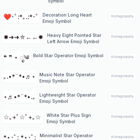
Symbol
Decoration Long Heart
❤･ﾟ:*｡.:*･ﾟ
Копировать
Emoji Symbol
Heavy Eight Pointed Star
✸➜➜⛤←←✸
Копировать
Left Arrow Emoji Symbol
Bold Star Operator Emoji Symbol
❝ ❞ ⋆ ೃ༄
Копировать
Music Note Star Operator
｡.•*¨*•♬⋆
Копировать
Emoji Symbol
Lightweight Star Operator
⋆♬•*¨*•.｡
Копировать
Emoji Symbol
White Star Plus Sign
☆｡+ﾟ☆ﾟ+｡☆ ⁭
Копировать
Emoji Symbol
Minimalist Star Operator
*⋆･ﾟ: *⋆･ﾟ:
Копировать