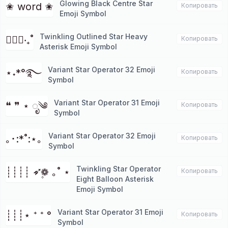
Glowing Black Centre Star
✬ word ✬
Копировать
Emoji Symbol
Twinkling Outlined Star Heavy
✱ੈ✩‧₊˚
Копировать
Asterisk Emoji Symbol
Variant Star Operator 32 Emoji
⋆˖*°࿐
Копировать
Symbol
Variant Star Operator 31 Emoji
❝ ❞ ⋆ ೃ༄
Копировать
Symbol
Variant Star Operator 32 Emoji
｡･:*˚:⋆｡
Копировать
Symbol
Twinkling Star Operator
┊┊┊┊ ➶❁۪ ｡˚ ⋆
Копировать
Eight Balloon Asterisk
Emoji Symbol
Variant Star Operator 31 Emoji
┊┊┊⋆ ⁺ ⁺ °
Копировать
Symbol