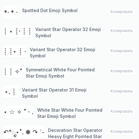
Spotted Dot Emoji Symbol
*· * ·
Копировать
Variant Star Operator 32 Emoji
┊ ⋆ ┊· ┊ ┊
Копировать
Symbol
Variant Star Operator 32 Emoji
┊ ┊⋆ ┊ ·
Копировать
Symbol
Symmetrical White Four Pointed
┊ ┊ ✧˚
Копировать
Star Emoji Symbol
Variant Star Operator 31 Emoji
⋆. ┊ ⁭
Копировать
Symbol
White Star White Four Pointed
⋆ ☆ ✧ ˚ · .
Копировать
Star Emoji Symbol
Decoration Star Operator
↶*ೃ⋆˚. ❃ ↷ ˊ-
Копировать
Heavy Eight Pointed Star