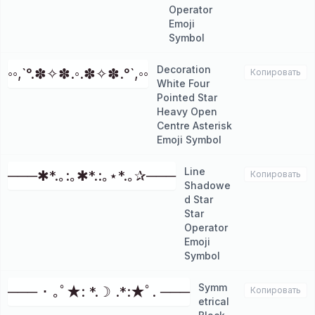
Operator
Emoji
Symbol
Decoration
◦◦,`°.✽✧✽.◦.✽✧✽.°`,◦◦
Копировать
White Four
Pointed Star
Heavy Open
Centre Asterisk
Emoji Symbol
Line
───✱*.｡:｡✱*.:｡⋆*.｡✰───
Копировать
Shadowe
d Star
Star
Operator
Emoji
Symbol
Symm
─── ･ ｡ﾟ★: *.☽ .*:★ﾟ. ───
Копировать
etrical