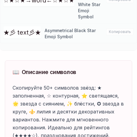
☆★☆★→word←☆★☆★
White Star
Emoji
Symbol
Asymmetrical Black Star
★彡 text彡★
Копировать
Emoji Symbol
📖
Описание символов
Скопируйте 50+ символов звёзд: ★
заполненная, ☆ контурная, ⭐ светящаяся,
🌟 звезда с сиянием, ✨ блёстки, ✪ звезда в
круге, ⚜ лилия и десятки декоративных
вариантов. Нажмите для мгновенного
копирования. Идеально для рейтингов
(★★★★☆), празднования достижений,