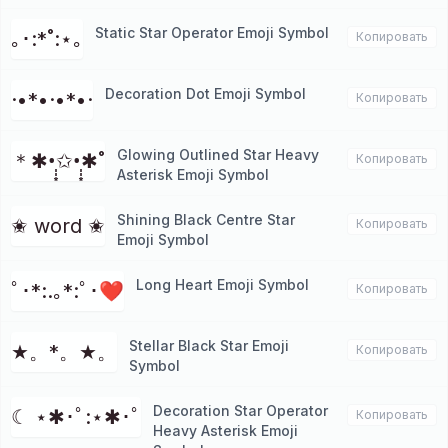
Static Star Operator Emoji Symbol
｡･:*˚:⋆｡
Копировать
Decoration Dot Emoji Symbol
·•*•·•*•·
Копировать
Glowing Outlined Star Heavy
＊✱•̩̩͙✩•̩̩͙✱˚
Копировать
Asterisk Emoji Symbol
Shining Black Centre Star
✬ word ✬
Копировать
Emoji Symbol
Long Heart Emoji Symbol
ﾟ･*:.｡*:ﾟ･❤
Копировать
Stellar Black Star Emoji
★。*。★。
Копировать
Symbol
Decoration Star Operator
☾ ⋆✱･ﾟ:⋆✱･ﾟ
Копировать
Heavy Asterisk Emoji