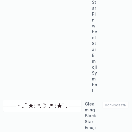
St
ar
Pi
n
w
he
el
St
ar
E
m
oji
Sy
m
bo
l
Glea
─── ･ ｡ﾟ★: *.☽ .* :★ﾟ. ───
Копировать
ming
Black
Star
Emoji