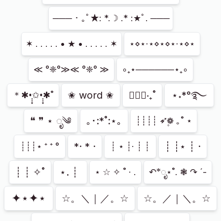
─── ･ ｡ﾟ★: *.☽ .* :★ﾟ. ───
✶ . . . . . • ★ • . . . . . ✶
⋆⋄⋆⋅⋆⋄⋆⋄⋆⋅⋆⋄⋆
≪ °❈°≫≪ °❈° ≫
∘₊⋆──────⋆₊∘
✬ word ✬
✱ੈ✩‧₊˚
⋆˖*°࿐
＊✱•̩̩͙✩•̩̩͙✱˚
❝ ❞ ⋆ ೃ༄
｡･:*˚:⋆｡
┊┊┊┊ ➶❁۪ ｡˚ ⋆
*· * ·
┊ ┊⋆ ┊ ·
┊┊┊⋆ ⁺ ⁺ °
┊ ⋆ ┊· ┊ ┊
┊ ┊ ✧˚
⋆. ┊ ⁭
⋆ ☆ ✧ ˚ · .
↶*ೃ⋆˚. ❃ ↷ ˊ-
✦⋆✦⋆
☆。＼｜／。☆
☆。／｜＼。☆