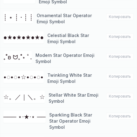
Emoji Symbol
Ornamental Star Operator
┊ ⋆ ┊ · ┊ ┊
Копировать
Emoji Symbol
Celestial Black Star
●★●★●★●★●⁭
Копировать
Emoji Symbol
Modern Star Operator Emoji
₊˚ʚ ᗢ₊˚⋆ ﾟ.
Копировать
Symbol
Twinkling White Star
•◌•◌•☆•◌•◌•
Копировать
Emoji Symbol
Stellar White Star Emoji
☆。／｜＼。☆
Копировать
Symbol
Sparkling Black Star
─── ⋆⋅★⋅⋆ ──
Копировать
Star Operator Emoji
Symbol