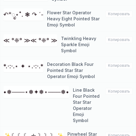
Flower Star Operator
↶*ೃ⋆˚. ❃ ↷ ˊ-
Копировать
Heavy Eight Pointed Star
Emoji Symbol
Twinkling Heavy
≪ °❈° ≫≪ °❈° ≫
Копировать
Sparkle Emoji
Symbol
Decoration Black Four
*.·:·.⋆ ✦ ⋆.·:·.*
Копировать
Pointed Star Star
Operator Emoji Symbol
Line Black
•❅───⋆❅✦❅⋆───❅•
Копировать
Four Pointed
Star Star
Operator
Emoji
Symbol
Pinwheel Star
Копировать