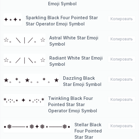
Emoji Symbol
Sparkling Black Four Pointed Star
✦⋆✦⋆
Копировать
Star Operator Emoji Symbol
Astral White Star Emoji
☆。＼｜／。☆
Копировать
Symbol
Radiant White Star Emoji
☆。／｜＼。☆
Копировать
Symbol
Dazzling Black
★。*。★。。* 。★
Копировать
Star Emoji Symbol
Twinkling Black Four
*.·:·.⋆ ✦ ⋆.·:·.*
Копировать
Pointed Star Star
Operator Emoji Symbol
Stellar Black
•❅───⋆❅✦❅⋆───❅•
Копировать
Four Pointed
Star Star