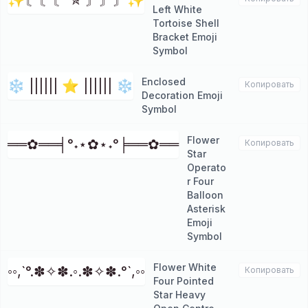
✨〘〘〘 ✯ 〙〙〙✨
Left White
Tortoise Shell
Bracket Emoji
Symbol
Enclosed
❄ |||||| ⭐ |||||| ❄
Копировать
Decoration Emoji
Symbol
Flower
══✿══╡°˖⋆✿⋆˖°╞══✿══
Копировать
Star
Operato
r Four
Balloon
Asterisk
Emoji
Symbol
Flower White
◦◦,`°.✽✧✽.◦.✽✧✽.°`,◦◦
Копировать
Four Pointed
Star Heavy