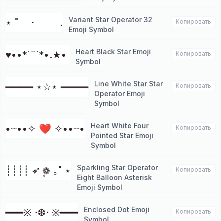
Variant Star Operator 32
⋆ ˚ · .
Копировать
Emoji Symbol
Heart Black Star Emoji
♥••*´¨`*•.★• ⁭
Копировать
Symbol
Line White Star Star
════ ⋆☆⋆ ════
Копировать
Operator Emoji
Symbol
Heart White Four
•┈••✧ ❤ ✧••┈•
Копировать
Pointed Star Emoji
Symbol
Sparkling Star Operator
┊┊┊┊ ➶ ❁۪ ｡˚ ⋆
Копировать
Eight Balloon Asterisk
Emoji Symbol
Enclosed Dot Emoji
━━━※ ·❆· ※━━━
Копировать
Symbol