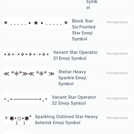
Symb
ol
Black Star
✶ . . . . . • ★ • . . . . . ✶
Копировать
Six Pointed
Star Emoji
Symbol
Variant Star Operator
⋆⋄⋆⋅⋆⋄⋆⋄⋆⋅⋆⋄⋆
Копировать
31 Emoji Symbol
Stellar Heavy
≪ °❈°≫≪ °❈° ≫
Копировать
Sparkle Emoji
Symbol
Variant Star Operator
∘₊⋆──────⋆₊∘
Копировать
32 Emoji Symbol
Sparkling Outlined Star Heavy
＊✱•̩̩͙✩•̩̩͙✱˚
Копировать
Asterisk Emoji Symbol