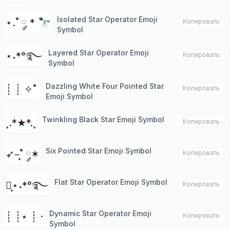
Isolated Star Operator Emoji
⋆.˚ ༘ * 🔭
Копировать
Symbol
Layered Star Operator Emoji
⋆˖*°࿐
Копировать
Symbol
Dazzling White Four Pointed Star
┊ ┊ ✧˚ ⁭
Копировать
Emoji Symbol
Twinkling Black Star Emoji Symbol
¸.*★*.¸⁭
Копировать
Six Pointed Star Emoji Symbol
➶–͙˚ ༘✶
Копировать
Flat Star Operator Emoji Symbol
┊͙⋆˖*°࿐
Копировать
Dynamic Star Operator Emoji
┊ ┊⋆ ┊ ·
Копировать
Symbol