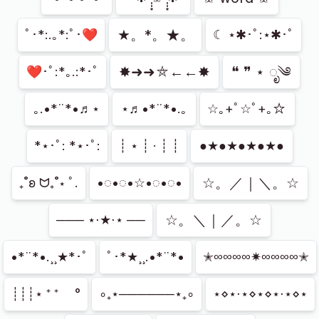
★。*。★。
ﾟ･*:.｡*:ﾟ･❤
☾ ⋆✱･ﾟ:⋆✱･ﾟ
✸➜➜⛤←←✸
❝ ❞ ⋆ ೃ༄
❤･ﾟ:*｡.:*･ﾟ
｡.•*¨*•♬⋆
⋆♬•*¨*•.｡
☆｡+ﾟ☆ﾟ+｡☆ ⁭
*⋆･ﾟ: *⋆･ﾟ:
┊ ⋆ ┊ · ┊ ┊
●★●★●★●★●⁭
☆。／｜＼。☆
₊˚ʚ ᗢ₊˚⋆ ﾟ.
•◌•◌•☆•◌•◌•
☆。＼｜／。☆
─── ⋆⋅★⋅⋆ ──
•*¨*•.¸¸★*･ﾟ
ﾟ･*★¸¸.•*¨*•
✭∞∞∞∞✷∞∞∞∞✭
┊┊┊⋆ ⁺ ⁺ 　°
∘₊⋆──────⋆₊∘
⋆⋄⋆⋅⋆⋄⋆⋄⋆⋅⋆⋄⋆