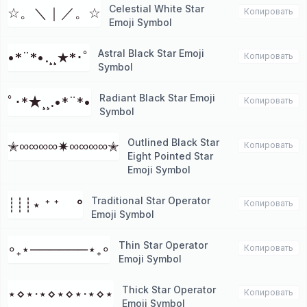
Celestial White Star
☆。＼｜／。☆
Копировать
Emoji Symbol
Astral Black Star Emoji
•*¨*•.¸¸★*･ﾟ
Копировать
Symbol
Radiant Black Star Emoji
ﾟ･*★¸¸.•*¨*•
Копировать
Symbol
Outlined Black Star
✭∞∞∞∞✷∞∞∞∞✭
Копировать
Eight Pointed Star
Emoji Symbol
Traditional Star Operator
┊┊┊⋆ ⁺ ⁺ °
Копировать
Emoji Symbol
Thin Star Operator
∘₊⋆──────⋆₊∘
Копировать
Emoji Symbol
Thick Star Operator
⋆⋄⋆⋅⋆⋄⋆⋄⋆⋅⋆⋄⋆
Копировать
Emoji Symbol