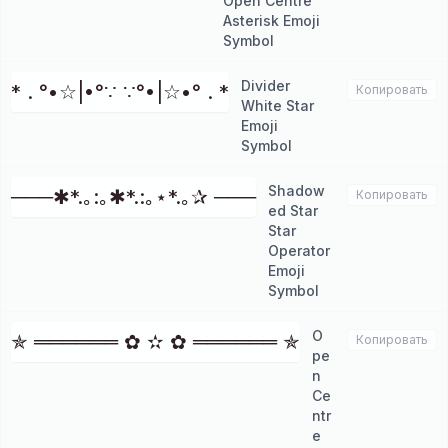
Open Centre
Asterisk Emoji
Symbol
Divider
* . °•☆|•°∵ ∵°•|☆•° . *
Копировать
White Star
Emoji
Symbol
Shadow
───✱*.｡:｡✱*.:｡⋆*.｡✰ ───
Копировать
ed Star
Star
Operator
Emoji
Symbol
O
✯ ══════ ✿ ✫ ✿ ══════ ✯
Копировать
pe
n
Ce
ntr
e