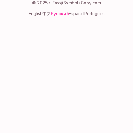
© 2025 • EmojiSymbolsCopy.com
English
中文
Русский
Español
Português