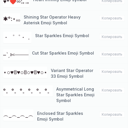
♥*❤∞:｡.｡
Копировать
Shining Star Operator Heavy
✱°:⋆ₓₒ
Копировать
Asterisk Emoji Symbol
Star Sparkles Emoji Symbol
・゜゜・．
Копировать
Cut Star Sparkles Emoji Symbol
–ˋˏ✄┈┈┈┈
Копировать
Variant Star Operator
⋆○♥ꊞ♥○ꊞ○♥ꊞ♥○⋆
Копировать
33 Emoji Symbol
Asymmetrical Long
°。°。°。°。°。°。
Копировать
Star Sparkles Emoji
Symbol
Enclosed Star Sparkles
︵_︵_︵_︵
Копировать
Emoji Symbol