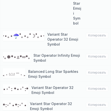
Star
Emoj
i
Sym
bol
Variant Star
·⋆｡⋆☂˚｡⋆｡˚☽˚｡⋆·
Копировать
Operator 32 Emoji
Symbol
Star Operator Infinity Emoji
·｡❅*⋆⍋*∞*｡
Копировать
Symbol
Balanced Long Star Sparkles
˱ 𓈒 𓈊 ┈ 𓈒 ˲
Копировать
Emoji Symbol
Variant Star Operator 32
⋆･ﾟ: *⋆･ﾟ:*
Копировать
Emoji Symbol
Variant Star Operator 32
*:･ﾟ⋆*:･ﾟ⋆
Копировать
Emoji Symbol