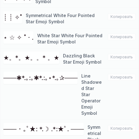
Symbol
Symmetrical White Four Pointed
┊ ┊ ✧˚
Копировать
Star Emoji Symbol
White Star White Four Pointed
⋆ ☆ ✧ ˚ · .
Копировать
Star Emoji Symbol
Dazzling Black
★。*。★。。* 。★
Копировать
Star Emoji Symbol
Line
───✱*.｡:｡✱*.:｡⋆*.｡✰───
Копировать
Shadowe
d Star
Star
Operator
Emoji
Symbol
Symm
─── ･ ｡ﾟ★: *.☽ .*:★ﾟ. ───
Копировать
etrical