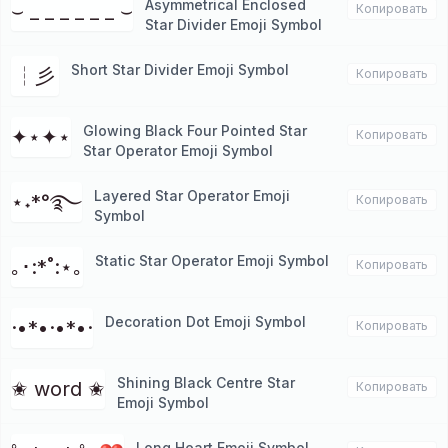
Asymmetrical Enclosed
⌣ _ _ _ _ _ _ ⌣
Копировать
Star Divider Emoji Symbol
Short Star Divider Emoji Symbol
┆彡
Копировать
Glowing Black Four Pointed Star
✦⋆✦⋆
Копировать
Star Operator Emoji Symbol
Layered Star Operator Emoji
⋆˖*°࿐
Копировать
Symbol
Static Star Operator Emoji Symbol
｡･:*˚:⋆｡
Копировать
Decoration Dot Emoji Symbol
·•*•·•*•·
Копировать
Shining Black Centre Star
✬ word ✬
Копировать
Emoji Symbol
Long Heart Emoji Symbol