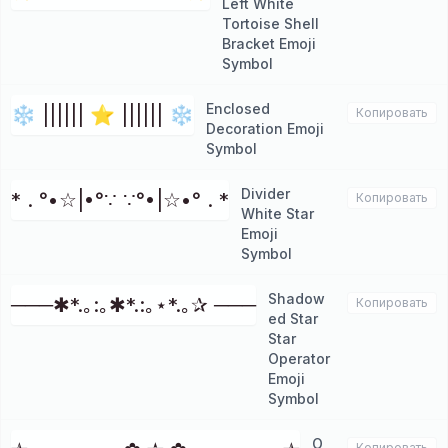
Left White
Tortoise Shell
Bracket Emoji
Symbol
Enclosed
❄ |||||| ⭐ |||||| ❄
Копировать
Decoration Emoji
Symbol
Divider
* . °•☆|•°∵ ∵°•|☆•° . *
Копировать
White Star
Emoji
Symbol
Shadow
───✱*.｡:｡✱*.:｡⋆*.｡✰ ───
Копировать
ed Star
Star
Operator
Emoji
Symbol
O
Копировать