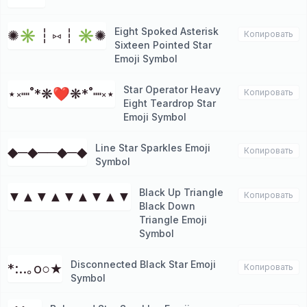
Eight Spoked Asterisk
✺✳ ┆ ⑅ ┆ ✳✺
Копировать
Sixteen Pointed Star
Emoji Symbol
Star Operator Heavy
⋆༝┉˚*❋❤❋*˚┉༝⋆
Копировать
Eight Teardrop Star
Emoji Symbol
Line Star Sparkles Emoji
◆─◆──◆─◆
Копировать
Symbol
Black Up Triangle
▼▲▼▲▼▲▼▲▼
Копировать
Black Down
Triangle Emoji
Symbol
Disconnected Black Star Emoji
*:..｡o○★
Копировать
Symbol