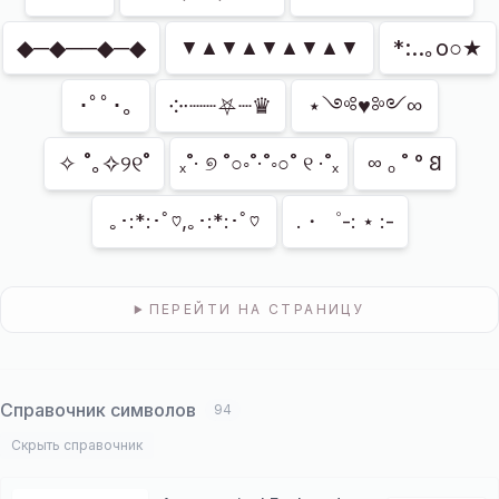
◆─◆──◆─◆
*:..｡o○★
▼▲▼▲▼▲▼▲▼
･ﾟﾟ･｡
༶∙┈┈⛧┈♛
⋆༺♥༻∞
✧ ˚｡✧୨୧˚
ₓ˚· ୭ ˚○◦˚·˚◦○˚ ୧ ·˚ₓ
∞ ₒ ˚ ° 𐐒
｡･:*:･ﾟ♡,｡･:*:･ﾟ♡
.・゜-: ⋆ :-
ПЕРЕЙТИ НА СТРАНИЦУ
Справочник символов
94
Скрыть справочник