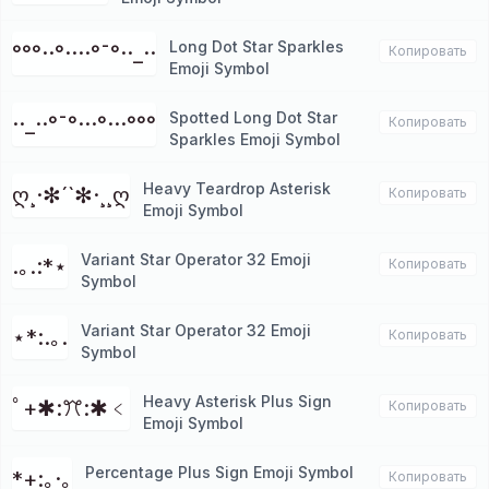
Long Dot Star Sparkles
°°°··°····°¯°··_··
Копировать
Emoji Symbol
Spotted Long Dot Star
··_··°¯°···°···°°°
Копировать
Sparkles Emoji Symbol
Heavy Teardrop Asterisk
ღ¸·✻´`✻·¸¸ღ
Копировать
Emoji Symbol
Variant Star Operator 32 Emoji
.｡.:*⋆
Копировать
Symbol
Variant Star Operator 32 Emoji
⋆*:.｡.
Копировать
Symbol
Heavy Asterisk Plus Sign
ﾟ+✱:ꔫ:✱﹤
Копировать
Emoji Symbol
Percentage Plus Sign Emoji Symbol
*+:｡·｡
Копировать