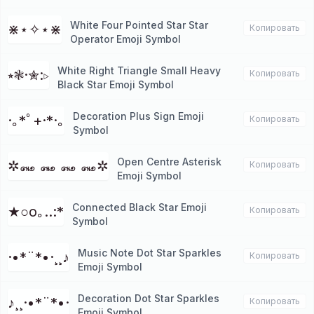
White Four Pointed Star Star
⋇⋆✧⋆⋇
Копировать
Operator Emoji Symbol
White Right Triangle Small Heavy
⭒❃·✮:▹
Копировать
Black Star Emoji Symbol
Decoration Plus Sign Emoji
·｡*ﾟ+·*·｡
Копировать
Symbol
Open Centre Asterisk
✲꘏ ꘏ ꘏ ꘏✲
Копировать
Emoji Symbol
Connected Black Star Emoji
★○o｡..:*
Копировать
Symbol
Music Note Dot Star Sparkles
·•*¨*•·¸¸♪
Копировать
Emoji Symbol
Decoration Dot Star Sparkles
♪¸¸·•*¨*•·
Копировать
Emoji Symbol