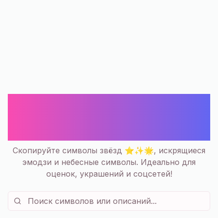
⭐ Звёздочки Символы и Эмодзи
— Скопировать | Искры и
блёстки
Скопируйте символы звёзд ⭐✨🌟, искрящиеся
эмодзи и небесные символы. Идеально для
оценок, украшений и соцсетей!