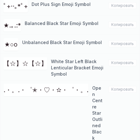
Dot Plus Sign Emoji Symbol
ﾟ+··｡*ﾟ+
Копировать
Balanced Black Star Emoji Symbol
★.｡.:*
Копировать
Unbalanced Black Star Emoji Symbol
★○o
Копировать
White Star Left Black
【☆】☆【☆】
Копировать
Lenticular Bracket Emoji
Symbol
Ope
.・。.・゜✭・♡・✫・゜・。.
Копировать
n
Cent
re
Star
Outli
ned
Blac
k