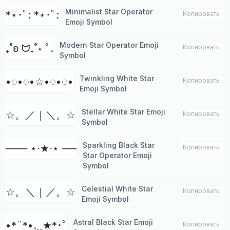
Minimalist Star Operator
*⋆･ﾟ: *⋆･ﾟ:
Копировать
Emoji Symbol
Modern Star Operator Emoji
₊˚ʚ ᗢ₊˚⋆ ﾟ.
Копировать
Symbol
Twinkling White Star
•◌•◌•☆•◌•◌•
Копировать
Emoji Symbol
Stellar White Star Emoji
☆。／｜＼。☆
Копировать
Symbol
Sparkling Black Star
─── ⋆⋅★⋅⋆ ──
Копировать
Star Operator Emoji
Symbol
Celestial White Star
☆。＼｜／。☆
Копировать
Emoji Symbol
Astral Black Star Emoji
•*¨*•.¸¸★*･ﾟ
Копировать