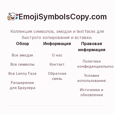
EmojiSymbolsCopy.com
Коллекция символов, эмодзи и text faces для
быстрого копирования и вставки.
Обзор
Информация
Правовая
информация
Все эмодзи
О нас
Политика
Все символы
Контакт
конфиденциальнос
Все Lenny Face
Обратная
Условия
связь
использования
Расширение
для Браузера
Источники и
обновления