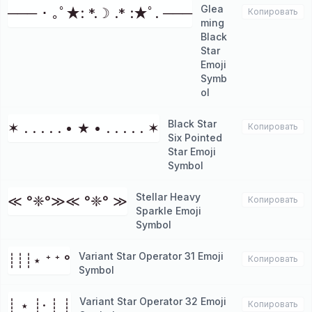
Glea
─── ･ ｡ﾟ★: *.☽ .* :★ﾟ. ───
Копировать
ming
Black
Star
Emoji
Symb
ol
Black Star
✶ . . . . . • ★ • . . . . . ✶
Копировать
Six Pointed
Star Emoji
Symbol
Stellar Heavy
≪ °❈°≫≪ °❈° ≫
Копировать
Sparkle Emoji
Symbol
Variant Star Operator 31 Emoji
┊┊┊⋆ ⁺ ⁺ °
Копировать
Symbol
Variant Star Operator 32 Emoji
┊ ⋆ ┊· ┊ ┊
Копировать