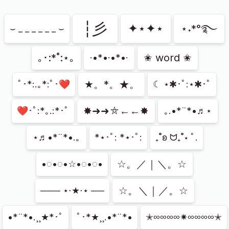
Показано
94
из
174
┆彡
✦⋆✦⋆
⋆˖*°࿐
⌣ _ _ _ _ _ _ ⌣
｡･:*˚:⋆｡
✬ word ✬
·•*•·•*•·
★。*。★。
ﾟ･*:.｡*:ﾟ･❤
☾ ⋆✱･ﾟ:⋆✱･ﾟ
✸➜➜⛤←←✸
❤･ﾟ:*｡.:*･ﾟ
｡.•*¨*•♬⋆
⋆♬•*¨*•.｡
*⋆･ﾟ: *⋆･ﾟ:
₊˚ʚ ᗢ₊˚⋆ ﾟ.
☆。／｜＼。☆
•◌•◌•☆•◌•◌•
☆。＼｜／。☆
─── ⋆⋅★⋅⋆ ──
•*¨*•.¸¸★*･ﾟ
ﾟ･*★¸¸.•*¨*•
✭∞∞∞∞✷∞∞∞∞✭