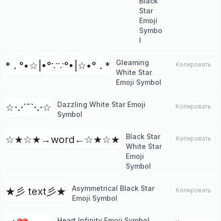
Black
Star
Emoji
Symbo
l
Gleaming
* . °•☆|•°∵∵°•|☆•° . *
Копировать
White Star
Emoji Symbol
Dazzling White Star Emoji
☆·.·´¯`·.·☆
Копировать
Symbol
Black Star
☆★☆★→word←☆★☆★
Копировать
White Star
Emoji
Symbol
Asymmetrical Black Star
★彡 text彡★
Копировать
Emoji Symbol
Heart Infinity Emoji Symbol