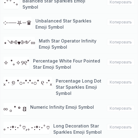
Balanced Star Sparkles Emoji
･ﾟﾟ･｡
Копировать
Symbol
Unbalanced Star Sparkles
༶∙┈┈⛧┈♛
Копировать
Emoji Symbol
Math Star Operator Infinity
⋆༺♥༻∞
Копировать
Emoji Symbol
Percentage White Four Pointed
✧ ˚｡✧୨୧˚
Копировать
Star Emoji Symbol
Percentage Long Dot
ₓ˚· ୭ ˚○◦˚·˚◦○˚ ୧ ·˚ₓ
Копировать
Star Sparkles Emoji
Symbol
Numeric Infinity Emoji Symbol
∞ ₒ ˚ ° 𐐒
Копировать
Long Decoration Star
｡･:*:･ﾟ♡,｡･:*:･ﾟ♡
Копировать
Sparkles Emoji Symbol