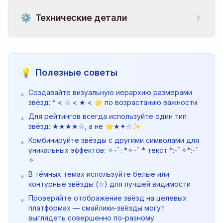
⚙️
Технические детали
💡
Полезные советы
Создавайте визуальную иерархию размерами
•
звёзд: * < ☆ < ★ < ⭐ по возрастанию важности
Для рейтингов всегда используйте один тип
•
звёзд: ★★★★☆, а не ⭐★✦☆✨
Комбинируйте звёзды с другими символами для
•
уникальных эффектов: ✧･ﾟ: *✧･ﾟ:* текст *:･ﾟ✧*:･ﾟ
✧
В тёмных темах используйте белые или
•
контурные звёзды (☆) для лучшей видимости
Проверяйте отображение звёзд на целевых
•
платформах — смайлики-звёзды могут
выглядеть совершенно по-разному