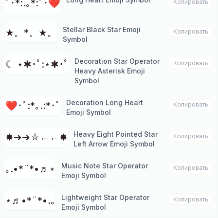
ﾟ･*:.｡*:ﾟ･❤
Копировать
Stellar Black Star Emoji
★。*。★。
Копировать
Symbol
Decoration Star Operator
☾ ⋆✱･ﾟ:⋆✱･ﾟ
Копировать
Heavy Asterisk Emoji
Symbol
Decoration Long Heart
❤･ﾟ:*｡.:*･ﾟ
Копировать
Emoji Symbol
Heavy Eight Pointed Star
✸➜➜⛤←←✸
Копировать
Left Arrow Emoji Symbol
Music Note Star Operator
｡.•*¨*•♬⋆
Копировать
Emoji Symbol
Lightweight Star Operator
⋆♬•*¨*•.｡
Копировать
Emoji Symbol