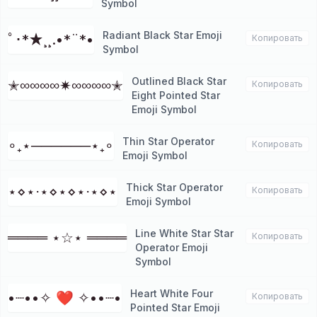
Symbol
Radiant Black Star Emoji
ﾟ･*★¸¸.•*¨*•
Копировать
Symbol
Outlined Black Star
✭∞∞∞∞✷∞∞∞∞✭
Копировать
Eight Pointed Star
Emoji Symbol
Thin Star Operator
∘₊⋆──────⋆₊∘
Копировать
Emoji Symbol
Thick Star Operator
⋆⋄⋆⋅⋆⋄⋆⋄⋆⋅⋆⋄⋆
Копировать
Emoji Symbol
Line White Star Star
════ ⋆☆⋆ ════
Копировать
Operator Emoji
Symbol
Heart White Four
•┈••✧ ❤ ✧••┈•
Копировать
Pointed Star Emoji