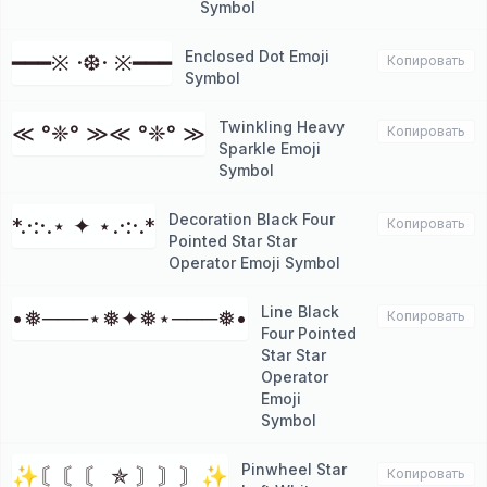
Symbol
Enclosed Dot Emoji
━━━※ ·❆· ※━━━
Копировать
Symbol
Twinkling Heavy
≪ °❈° ≫≪ °❈° ≫
Копировать
Sparkle Emoji
Symbol
Decoration Black Four
*.·:·.⋆ ✦ ⋆.·:·.*
Копировать
Pointed Star Star
Operator Emoji Symbol
Line Black
•❅───⋆❅✦❅⋆───❅•
Копировать
Four Pointed
Star Star
Operator
Emoji
Symbol
Pinwheel Star
✨〘〘〘 ✯ 〙〙〙✨
Копировать