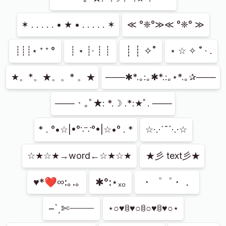
✶ . . . . . • ★ • . . . . . ✶
≪ °❈°≫≪ °❈° ≫
┊ ┊ ✧˚
┊┊┊⋆ ⁺ ⁺ °
┊ ⋆ ┊· ┊ ┊
⋆ ☆ ✧ ˚ · .
★。*。★。。* 。★
───✱*.｡:｡✱*.:｡⋆*.｡✰───
─── ･ ｡ﾟ★: *.☽ .*:★ﾟ. ───
* . °•☆|•°∵∵°•|☆•° . *
☆·.·´¯`·.·☆
☆★☆★→word←☆★☆★
★彡 text彡★
♥*❤∞:｡.｡
✱°:⋆ₓₒ
・゜゜・．
–ˋˏ✄┈┈┈┈
⋆○♥ꊞ♥○ꊞ○♥ꊞ♥○⋆