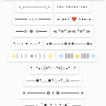
∘₊⋆──────⋆₊∘
⋆⋄⋆⋅⋆⋄⋆⋄⋆⋅⋆⋄⋆
════ ⋆☆⋆ ════
•┈••✧ ❤ ✧••┈•
━━━※ ·❆· ※━━━
≪ °❈° ≫≪ °❈° ≫
*.·:·.⋆ ✦ ⋆.·:·.*
•❅───⋆❅✦❅⋆───❅•
✨〘〘〘 ✯ 〙〙〙✨
❄ |||||| ⭐ |||||| ❄
* . °•☆|•°∵ ∵°•|☆•° . *
───✱*.｡:｡✱*.:｡⋆*.｡✰ ───
✯ ══════ ✿ ✫ ✿ ══════ ✯
─── ･ ｡ﾟ★: *.☽ .* :★ﾟ. ───