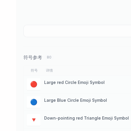
符号参考
80
符号
详情
Large red Circle Emoji Symbol
🔴
Large Blue Circle Emoji Symbol
🔵
Down-pointing red Triangle Emoji Symbol
🔻