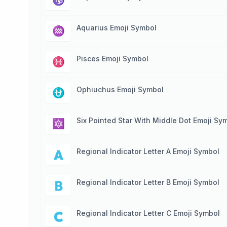
♑️
Aquarius Emoji Symbol
♒️
Pisces Emoji Symbol
♓️
Ophiuchus Emoji Symbol
⛎
Six Pointed Star With Middle Dot Emoji Sy
🔯
Regional Indicator Letter A Emoji Symbol
🇦
Regional Indicator Letter B Emoji Symbol
🇧
Regional Indicator Letter C Emoji Symbol
🇨