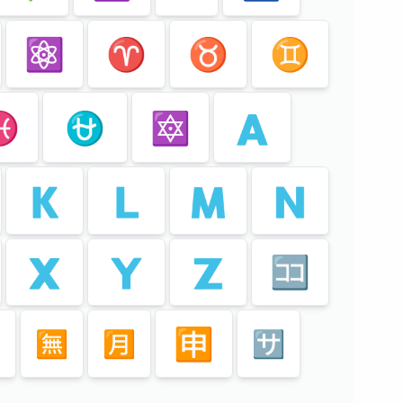
⚛️
♈️
♉️
♊️
️
⛎
🔯
🇦
🇰
🇱
🇲
🇳
🇽
🇾
🇿
🈁
🈸
🈚️
🈷️
🈂️