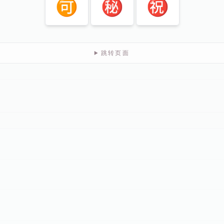
🉑
㊙️
㊗️
跳转页面