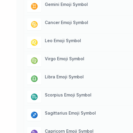
Gemini Emoji Symbol
♊️
Cancer Emoji Symbol
♋️
Leo Emoji Symbol
♌️
Virgo Emoji Symbol
♍️
Libra Emoji Symbol
♎️
Scorpius Emoji Symbol
♏️
Sagittarius Emoji Symbol
♐️
Capricorn Emoji Symbol