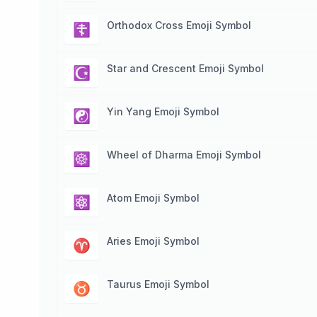
Orthodox Cross Emoji Symbol
☦️
Star and Crescent Emoji Symbol
☪️
Yin Yang Emoji Symbol
☯️
Wheel of Dharma Emoji Symbol
☸️
Atom Emoji Symbol
⚛️
Aries Emoji Symbol
♈️
Taurus Emoji Symbol
♉️