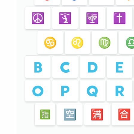
☮️
🛐
🕎
✝️
♋️
♌️
♍️
♎
🇧
🇨
🇩
🇪
🇴
🇵
🇶
🇷
🈳
🈵
🈴
🈯️