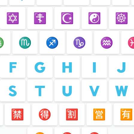
✡️
☦️
☪️
☯️
☸️
️
♏️
♐️
♑️
♒️
♓
🇫
🇬
🇭
🇮
🇯
🇸
🇹
🇺
🇻
🇼
🈲
🉐
🈹
🈺
🈶