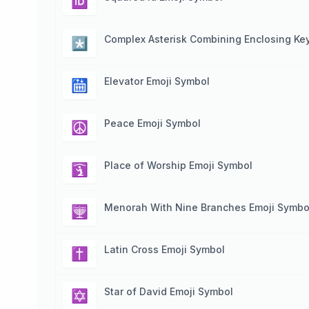
🆔
Complex Asterisk Combining Enclosing Ke
*️⃣
Elevator Emoji Symbol
🛗
Peace Emoji Symbol
☮️
Place of Worship Emoji Symbol
🛐
Menorah With Nine Branches Emoji Symbo
🕎
Latin Cross Emoji Symbol
✝️
Star of David Emoji Symbol
✡️