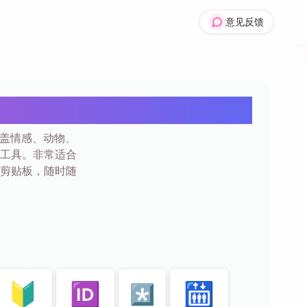
意见反馈
 240+
，涵盖情感、动物、
工具。非常适合
剪贴板，随时随
🔰
🆔
🛗
*️⃣