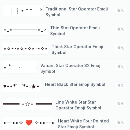
Traditional Star Operator Emoji
┊┊┊⋆ ⁺ ⁺ °
复制
Symbol
Thin Star Operator Emoji
∘₊⋆──────⋆₊∘
复制
Symbol
Thick Star Operator Emoji
⋆⋄⋆⋅⋆⋄⋆⋄⋆⋅⋆⋄⋆
复制
Symbol
Variant Star Operator 32 Emoji
⋆ ˚ · .
复制
Symbol
Heart Black Star Emoji Symbol
♥••*´¨`*•.★• ⁭
复制
Line White Star Star
════ ⋆☆⋆ ════
复制
Operator Emoji Symbol
Heart White Four Pointed
•┈••✧ ❤ ✧••┈•
复制
Star Emoji Symbol