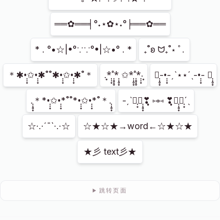
══✿══╡°˖⋆✿⋆˖°╞══✿══
* . °•☆|•°∵∵°•|☆•° . *
₊˚ʚ ᗢ₊˚⋆ ﾟ.
＊✱•̩̩͙✩•̩̩͙✱˚˚✱•̩̩͙✩•̩̩͙✱˚＊
.͙*̩̩͙˚̩̥̩̥*̩̩̥͙ ✩*̩̩̥͙˚̩̥̩̥*̩̩͙‧͙
✱̩̩̥͙-•̩̩͙-ˏˋ⋆⋆ˊˎ-•̩̩͙- ✱̩̩̥͙
.̩̩̥͙＊*•̩̩͙✩•̩̩͙*˚˚*•̩̩͙✩•̩̩͙*˚＊.̩̩̥͙
-ˏˋ❣̩͙❣̩̩̥͙❣̩̥̩ ⑅⑅ ❣̩̥̩❣̩̩̥͙❣̩͙ˊˎ
☆·.·´¯`·.·☆
☆★☆★→word←☆★☆★
★彡 text彡★
跳转页面