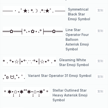
Symmetrical
─── ･ ｡ﾟ★: *.☽ .*:★ﾟ. ───
复制
Black Star
Emoji Symbol
Line Star
══✿══╡°˖⋆✿⋆˖°╞══✿══
复制
Operator Four
Balloon
Asterisk Emoji
Symbol
Gleaming White
* . °•☆|•°∵∵°•|☆•° . *
复制
Star Emoji Symbol
Variant Star Operator 31 Emoji Symbol
₊˚ʚ ᗢ₊˚⋆ ﾟ.
复制
Stellar Outlined Star
＊✱•̩̩͙✩•̩̩͙✱˚˚✱•̩̩͙✩•̩̩͙✱˚＊
复制
Heavy Asterisk Emoji
Symbol