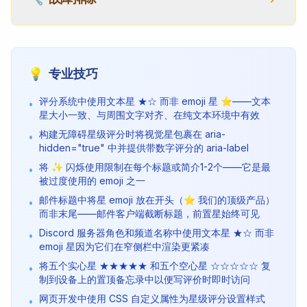
💡
专业技巧
评分系统中使用文本星 ★☆ 而非 emoji 星 ⭐——文本
•
星大小一致、与周围文字对齐、在纯文本环境中有效
构建无障碍星级评分时将视觉星包裹在 aria-
•
hidden="true" 中并提供带数字评分的 aria-label
将 ✨ 闪烁使用限制在每个标题或简介1-2个——它是最
•
被过度使用的 emoji 之一
邮件标题中将星 emoji 放在开头（⭐ 我们的顶级产品）
•
而非末尾——邮件客户端截断标题，前置星始终可见
Discord 服务器角色和频道名称中使用文本星 ★☆ 而非
•
emoji 星因为它们在窄侧栏中渲染更紧凑
将五个实心星 ★★★★★ 和五个空心星 ☆☆☆☆☆ 复
•
制到设备上的置顶备忘录中以便写评价时即时访问
网页开发中使用 CSS 自定义属性为星级评分设置样式
•