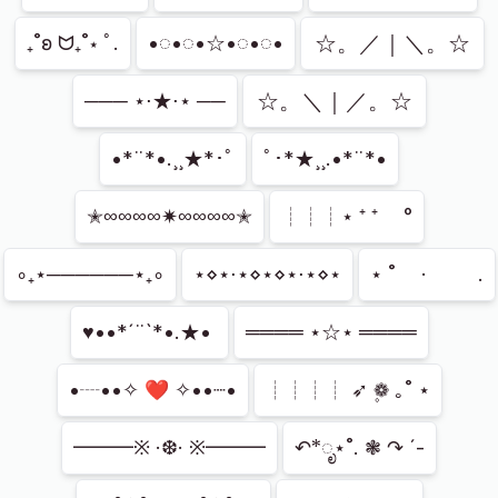
☆。／｜＼。☆
₊˚ʚ ᗢ₊˚⋆ ﾟ.
•◌•◌•☆•◌•◌•
☆。＼｜／。☆
─── ⋆⋅★⋅⋆ ──
•*¨*•.¸¸★*･ﾟ
ﾟ･*★¸¸.•*¨*•
✭∞∞∞∞✷∞∞∞∞✭
┊┊┊⋆ ⁺ ⁺ 　°
∘₊⋆──────⋆₊∘
⋆⋄⋆⋅⋆⋄⋆⋄⋆⋅⋆⋄⋆
⋆ ˚ 　· 　　 .
♥••*´¨`*•.★• ⁭
════ ⋆☆⋆ ════
•┈••✧ ❤ ✧••┈•
┊┊┊┊ ➶ ❁۪ ｡˚ ⋆
━━━※ ·❆· ※━━━
↶*ೃ⋆˚. ❃ ↷ ˊ-