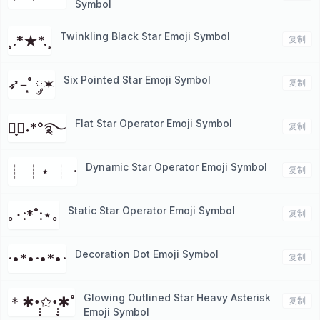
Symbol
Twinkling Black Star Emoji Symbol
¸.*★*.¸⁭
复制
Six Pointed Star Emoji Symbol
➶–͙˚ ༘✶
复制
Flat Star Operator Emoji Symbol
┊͙⋆˖*°࿐
复制
Dynamic Star Operator Emoji Symbol
┊ ┊⋆ ┊ ·
复制
Static Star Operator Emoji Symbol
｡･:*˚:⋆｡
复制
Decoration Dot Emoji Symbol
·•*•·•*•·
复制
Glowing Outlined Star Heavy Asterisk
＊✱•̩̩͙✩•̩̩͙✱˚
复制
Emoji Symbol