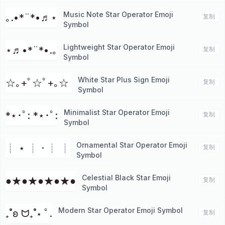
Music Note Star Operator Emoji
｡.•*¨*•♬⋆
复制
Symbol
Lightweight Star Operator Emoji
⋆♬•*¨*•.｡
复制
Symbol
White Star Plus Sign Emoji
☆｡+ﾟ☆ﾟ+｡☆ ⁭
复制
Symbol
Minimalist Star Operator Emoji
*⋆･ﾟ: *⋆･ﾟ:
复制
Symbol
Ornamental Star Operator Emoji
┊ ⋆ ┊ · ┊ ┊
复制
Symbol
Celestial Black Star Emoji
●★●★●★●★●⁭
复制
Symbol
Modern Star Operator Emoji Symbol
₊˚ʚ ᗢ₊˚⋆ ﾟ.
复制