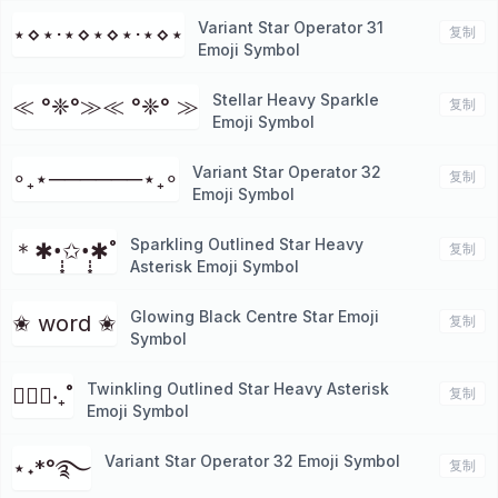
Variant Star Operator 31
⋆⋄⋆⋅⋆⋄⋆⋄⋆⋅⋆⋄⋆
复制
Emoji Symbol
Stellar Heavy Sparkle
≪ °❈°≫≪ °❈° ≫
复制
Emoji Symbol
Variant Star Operator 32
∘₊⋆──────⋆₊∘
复制
Emoji Symbol
Sparkling Outlined Star Heavy
＊✱•̩̩͙✩•̩̩͙✱˚
复制
Asterisk Emoji Symbol
Glowing Black Centre Star Emoji
✬ word ✬
复制
Symbol
Twinkling Outlined Star Heavy Asterisk
✱ੈ✩‧₊˚
复制
Emoji Symbol
Variant Star Operator 32 Emoji Symbol
⋆˖*°࿐
复制