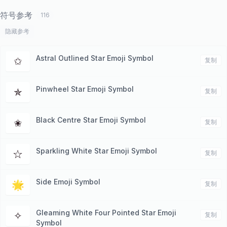
符号参考
116
隐藏参考
Astral Outlined Star Emoji Symbol
✩
复制
Pinwheel Star Emoji Symbol
✯
复制
Black Centre Star Emoji Symbol
✬
复制
Sparkling White Star Emoji Symbol
☆
复制
Side Emoji Symbol
🌟
复制
Gleaming White Four Pointed Star Emoji
✧
复制
Symbol