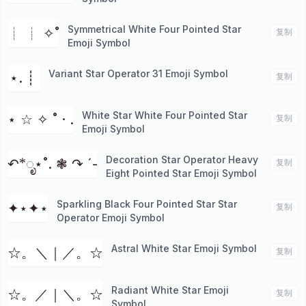
Symmetrical White Four Pointed Star
┊ ┊ ✧˚
复制
Emoji Symbol
Variant Star Operator 31 Emoji Symbol
⋆. ┊ ⁭
复制
White Star White Four Pointed Star
⋆ ☆ ✧ ˚ · .
复制
Emoji Symbol
Decoration Star Operator Heavy
↶*ೃ⋆˚. ❃ ↷ ˊ-
复制
Eight Pointed Star Emoji Symbol
Sparkling Black Four Pointed Star Star
✦⋆✦⋆
复制
Operator Emoji Symbol
Astral White Star Emoji Symbol
☆。＼｜／。☆
复制
Radiant White Star Emoji
☆。／｜＼。☆
复制
Symbol