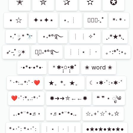
✭
✮
✰
✫
✪
⋆ ☆
✦⋆✦⋆
⋆. ┊ ⁭
✱ੈ✩‧₊˚
*· * ·
⋆˖*°࿐
┊ ┊ ✧˚ ⁭
¸.*★*.¸⁭
⋆.˚ ༘ * 🔭
➶–͙˚ ༘✶
┊͙⋆˖*°࿐
┊ ┊⋆ ┊ ·
｡･:*˚:⋆｡
✬ word ✬
·•*•·•*•·
＊✱•̩̩͙✩•̩̩͙✱˚
★。*。★。
ﾟ･*:.｡*:ﾟ･❤
☾ ⋆✱･ﾟ:⋆✱･ﾟ
✸➜➜⛤←←✸
❝ ❞ ⋆ ೃ༄
❤･ﾟ:*｡.:*･ﾟ
｡.•*¨*•♬⋆
⋆♬•*¨*•.｡
☆｡+ﾟ☆ﾟ+｡☆ ⁭
*⋆･ﾟ: *⋆･ﾟ:
┊ ⋆ ┊ · ┊ ┊
●★●★●★●★●⁭