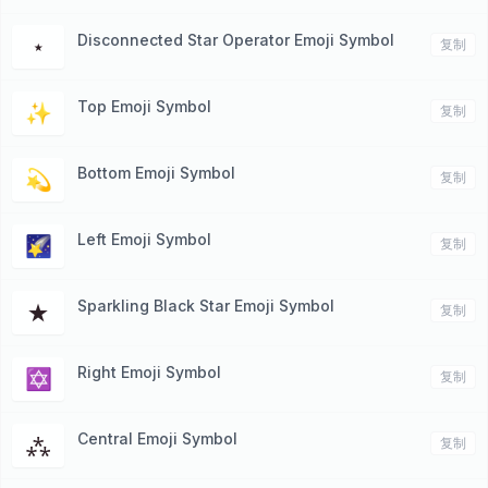
Disconnected Star Operator Emoji Symbol
⋆
复制
Top Emoji Symbol
✨
复制
Bottom Emoji Symbol
💫
复制
Left Emoji Symbol
🌠
复制
Sparkling Black Star Emoji Symbol
★
复制
Right Emoji Symbol
✡
复制
Central Emoji Symbol
⁂
复制