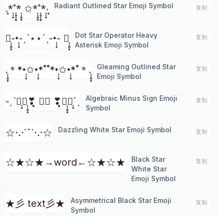
Radiant Outlined Star Emoji Symbol
.͙*̩̩͙˚̩̥̩̥*̩̩̥͙ ✩*̩̩̥͙˚̩̥̩̥*̩̩͙‧͙
复制
Dot Star Operator Heavy
✱̩̩̥͙-•̩̩͙-ˏˋ⋆⋆ˊˎ-•̩̩͙- ✱̩̩̥͙
复制
Asterisk Emoji Symbol
Gleaming Outlined Star
.̩̩̥͙＊*•̩̩͙✩•̩̩͙*˚˚*•̩̩͙✩•̩̩͙*˚＊.̩̩̥͙
复制
Emoji Symbol
Algebraic Minus Sign Emoji
-ˏˋ❣̩͙❣̩̩̥͙❣̩̥̩ ⑅⑅ ❣̩̥̩❣̩̩̥͙❣̩͙ˊˎ
复制
Symbol
Dazzling White Star Emoji Symbol
☆·.·´¯`·.·☆
复制
Black Star
☆★☆★→word←☆★☆★
复制
White Star
Emoji Symbol
Asymmetrical Black Star Emoji
★彡 text彡★
复制
Symbol