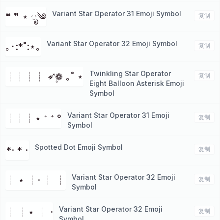
Variant Star Operator 31 Emoji Symbol
❝ ❞ ⋆ ೃ༄
复制
Variant Star Operator 32 Emoji Symbol
｡･:*˚:⋆｡
复制
Twinkling Star Operator
┊┊┊┊ ➶❁۪ ｡˚ ⋆
复制
Eight Balloon Asterisk Emoji
Symbol
Variant Star Operator 31 Emoji
┊┊┊⋆ ⁺ ⁺ °
复制
Symbol
Spotted Dot Emoji Symbol
*· * ·
复制
Variant Star Operator 32 Emoji
┊ ⋆ ┊· ┊ ┊
复制
Symbol
Variant Star Operator 32 Emoji
┊ ┊⋆ ┊ ·
复制
Symbol