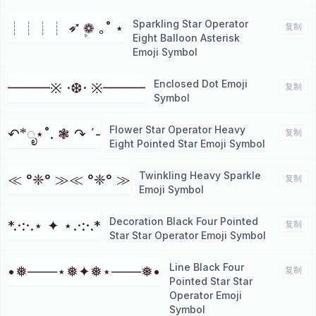
Sparkling Star Operator
┊┊┊┊ ➶ ❁۪ ｡˚ ⋆
复制
Eight Balloon Asterisk
Emoji Symbol
Enclosed Dot Emoji
━━━※ ·❆· ※━━━
复制
Symbol
Flower Star Operator Heavy
↶*ೃ⋆˚. ❃ ↷ ˊ-
复制
Eight Pointed Star Emoji Symbol
Twinkling Heavy Sparkle
≪ °❈° ≫≪ °❈° ≫
复制
Emoji Symbol
Decoration Black Four Pointed
*.·:·.⋆ ✦ ⋆.·:·.*
复制
Star Star Operator Emoji Symbol
Line Black Four
•❅───⋆❅✦❅⋆───❅•
复制
Pointed Star Star
Operator Emoji
Symbol