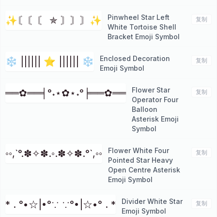
Pinwheel Star Left
✨〘〘〘 ✯ 〙〙〙✨
复制
White Tortoise Shell
Bracket Emoji Symbol
Enclosed Decoration
❄ |||||| ⭐ |||||| ❄
复制
Emoji Symbol
Flower Star
══✿══╡°˖⋆✿⋆˖°╞══✿══
复制
Operator Four
Balloon
Asterisk Emoji
Symbol
Flower White Four
◦◦,`°.✽✧✽.◦.✽✧✽.°`,◦◦
复制
Pointed Star Heavy
Open Centre Asterisk
Emoji Symbol
Divider White Star
* . °•☆|•°∵ ∵°•|☆•° . *
复制
Emoji Symbol