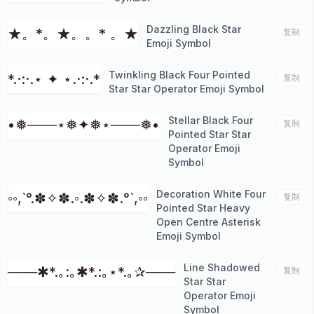
Dazzling Black Star
★。*。★。。* 。★
复制
Emoji Symbol
Twinkling Black Four Pointed
*.·:·.⋆ ✦ ⋆.·:·.*
复制
Star Star Operator Emoji Symbol
Stellar Black Four
•❅───⋆❅✦❅⋆───❅•
复制
Pointed Star Star
Operator Emoji
Symbol
Decoration White Four
◦◦,`°.✽✧✽.◦.✽✧✽.°`,◦◦
复制
Pointed Star Heavy
Open Centre Asterisk
Emoji Symbol
Line Shadowed
───✱*.｡:｡✱*.:｡⋆*.｡✰───
复制
Star Star
Operator Emoji
Symbol