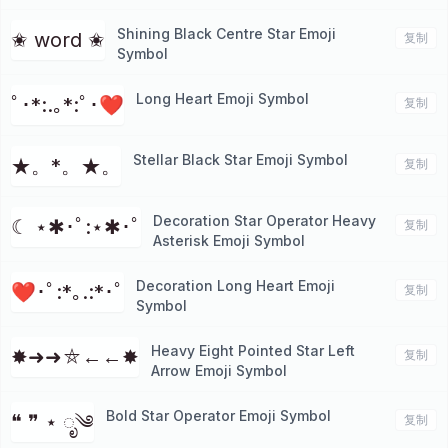
Shining Black Centre Star Emoji
✬ word ✬
复制
Symbol
Long Heart Emoji Symbol
ﾟ･*:.｡*:ﾟ･❤
复制
Stellar Black Star Emoji Symbol
★。*。★。
复制
Decoration Star Operator Heavy
☾ ⋆✱･ﾟ:⋆✱･ﾟ
复制
Asterisk Emoji Symbol
Decoration Long Heart Emoji
❤･ﾟ:*｡.:*･ﾟ
复制
Symbol
Heavy Eight Pointed Star Left
✸➜➜⛤←←✸
复制
Arrow Emoji Symbol
Bold Star Operator Emoji Symbol
❝ ❞ ⋆ ೃ༄
复制