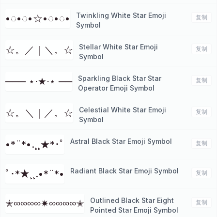
Twinkling White Star Emoji
•◌•◌•☆•◌•◌•
复制
Symbol
Stellar White Star Emoji
☆。／｜＼。☆
复制
Symbol
Sparkling Black Star Star
─── ⋆⋅★⋅⋆ ──
复制
Operator Emoji Symbol
Celestial White Star Emoji
☆。＼｜／。☆
复制
Symbol
Astral Black Star Emoji Symbol
•*¨*•.¸¸★*･ﾟ
复制
Radiant Black Star Emoji Symbol
ﾟ･*★¸¸.•*¨*•
复制
Outlined Black Star Eight
✭∞∞∞∞✷∞∞∞∞✭
复制
Pointed Star Emoji Symbol