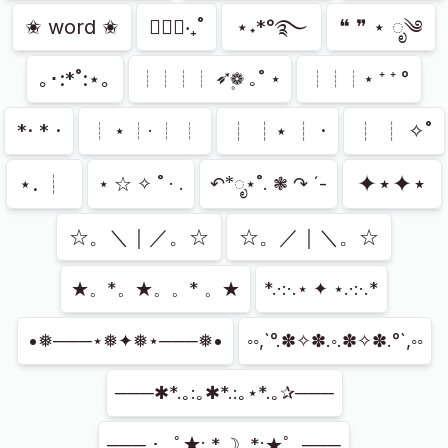
✬ word ✬
✱ੈ✩‧₊˚
⋆˖*°࿐
❝ ❞ ⋆ ೃ༄
｡･:*˚:⋆｡
┊┊┊┊ ➶❁۪ ｡˚ ⋆
┊┊┊⋆ ⁺ ⁺ °
*· * ·
┊ ┊⋆ ┊ ·
┊ ┊ ✧˚
┊ ⋆ ┊· ┊ ┊
✦⋆✦⋆
⋆. ┊ ⁭
⋆ ☆ ✧ ˚ · .
↶*ೃ⋆˚. ❃ ↷ ˊ-
☆。＼｜／。☆
☆。／｜＼。☆
★。*。★。。* 。★
*.·:·.⋆ ✦ ⋆.·:·.*
•❅───⋆❅✦❅⋆───❅•
◦◦,`°.✽✧✽.◦.✽✧✽.°`,◦◦
───✱*.｡:｡✱*.:｡⋆*.｡✰───
─── ･ ｡ﾟ★: *.☽ .*:★ﾟ. ───