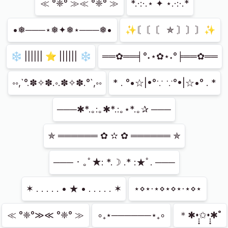
≪ °❈° ≫≪ °❈° ≫
*.·:·.⋆ ✦ ⋆.·:·.*
•❅───⋆❅✦❅⋆───❅•
✨〘〘〘 ✯ 〙〙〙✨
❄ |||||| ⭐ |||||| ❄
══✿══╡°˖⋆✿⋆˖°╞══✿══
◦◦,`°.✽✧✽.◦.✽✧✽.°`,◦◦
* . °•☆|•°∵ ∵°•|☆•° . *
───✱*.｡:｡✱*.:｡⋆*.｡✰ ───
✯ ══════ ✿ ✫ ✿ ══════ ✯
─── ･ ｡ﾟ★: *.☽ .* :★ﾟ. ───
✶ . . . . . • ★ • . . . . . ✶
⋆⋄⋆⋅⋆⋄⋆⋄⋆⋅⋆⋄⋆
≪ °❈°≫≪ °❈° ≫
∘₊⋆──────⋆₊∘
＊✱•̩̩͙✩•̩̩͙✱˚