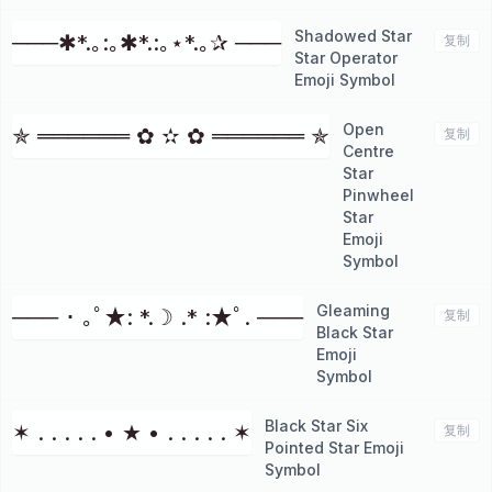
Shadowed Star
───✱*.｡:｡✱*.:｡⋆*.｡✰ ───
复制
Star Operator
Emoji Symbol
Open
✯ ══════ ✿ ✫ ✿ ══════ ✯
复制
Centre
Star
Pinwheel
Star
Emoji
Symbol
Gleaming
─── ･ ｡ﾟ★: *.☽ .* :★ﾟ. ───
复制
Black Star
Emoji
Symbol
Black Star Six
✶ . . . . . • ★ • . . . . . ✶
复制
Pointed Star Emoji
Symbol