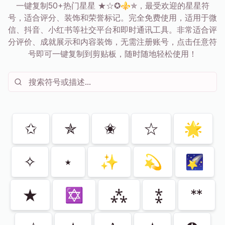
一键复制50+热门星星 ★☆✪⚜✯，最受欢迎的星星符
号，适合评分、装饰和荣誉标记。完全免费使用，适用于微
信、抖音、小红书等社交平台和即时通讯工具。非常适合评
分评价、成就展示和内容装饰，无需注册账号，点击任意符
号即可一键复制到剪贴板，随时随地轻松使用！
显示
116
共
116
✩
✯
✬
☆
🌟
✧
⋆
✨
💫
🌠
★
✡
⁂
⁑
ᕯ