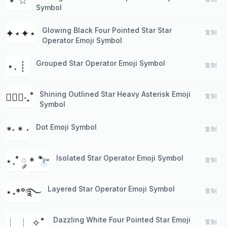
⋆ ☆
Symbol
Glowing Black Four Pointed Star Star
✦⋆✦⋆
复制
Operator Emoji Symbol
Grouped Star Operator Emoji Symbol
⋆. ┊ ⁭
复制
Shining Outlined Star Heavy Asterisk Emoji
✱ੈ✩‧₊˚
复制
Symbol
Dot Emoji Symbol
*· * ·
复制
Isolated Star Operator Emoji Symbol
⋆.˚ ༘ * 🔭
复制
Layered Star Operator Emoji Symbol
⋆˖*°࿐
复制
Dazzling White Four Pointed Star Emoji
┊ ┊ ✧˚ ⁭
复制