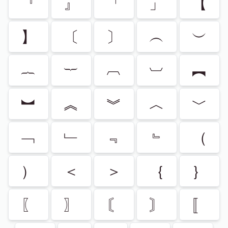
『
』
「
」
【
】
〔
〕
︵
︶
︷
︸
︹
︺
︻
︼
︽
︾
︿
﹀
﹁
﹂
﹃
﹄
（
）
＜
＞
｛
｝
〖
〗
〘
〙
〚