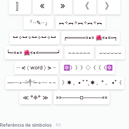
〛
«
»
《
》
『∙∙✎∙∙』
︻✧︻✧︻✧︻✧︻
︼✧︼✧︼✧︼✧︼
┍═════»•» 🌺«•«═┑
⌢⌢⌢⌢⌢⌢
⌣⌣⌣⌣⌣⌣
┕═»•» 🌺«•«═════┙
┈ ⋞ 〈 word 〉 ⋟ ┈
⚛》》》◇《《《⚛
––┈┈∘┈˃̶༒˂̶┈∘┈┈ – –
》✱ 。• ˚ ˚˛ ✱ 。° 。 •˚《
≪ °❈° ≫
»»–––––––¤–––––––««
Referência de símbolos
53