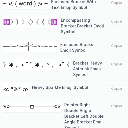
Enclosed Bracket With
┈ ⋞ 〈 word 〉 ⋟ ┈
Copiar
Text Emoji Symbol
Encompassing
⚛》》》◇《《《⚛
Copiar
Bracket Bracket Emoji
Symbol
Enclosed Bracket
––┈┈∘┈˃̶༒˂̶┈∘┈┈ – –
Copiar
Emoji Symbol
Bracket Heavy
》✱ 。• ˚ ˚˛ ✱ 。° 。 •˚《
Copiar
Asterisk Emoji
Symbol
Heavy Sparkle Emoji Symbol
≪ °❈° ≫
Copiar
Pointer Right
»»–––––––¤–––––––««
Copiar
Double Angle
Bracket Left Double
Angle Bracket Emoji
Symbol