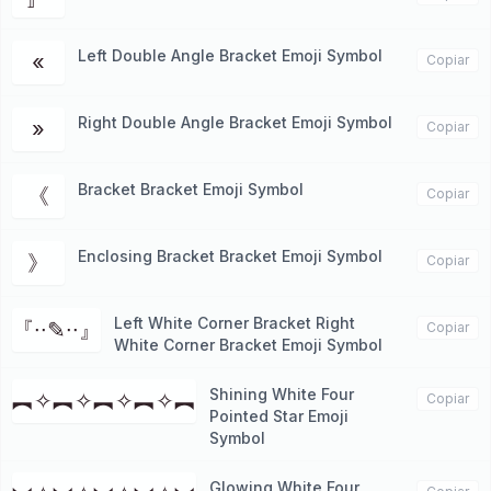
Left Double Angle Bracket Emoji Symbol
«
Copiar
Right Double Angle Bracket Emoji Symbol
»
Copiar
Bracket Bracket Emoji Symbol
《
Copiar
Enclosing Bracket Bracket Emoji Symbol
》
Copiar
Left White Corner Bracket Right
『∙∙✎∙∙』
Copiar
White Corner Bracket Emoji Symbol
Shining White Four
︻✧︻✧︻✧︻✧︻
Copiar
Pointed Star Emoji
Symbol
Glowing White Four