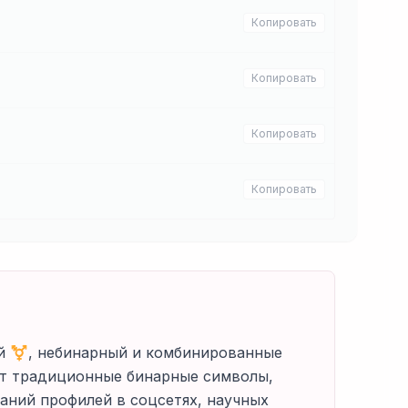
Копировать
Копировать
Копировать
Копировать
ый ⚧️, небинарный и комбинированные
ет традиционные бинарные символы,
аний профилей в соцсетях, научных