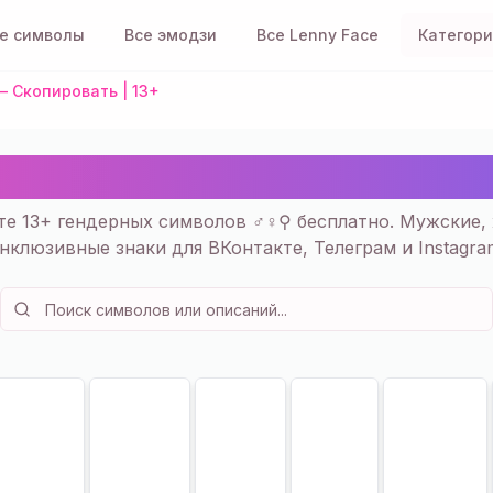
е символы
Все эмодзи
Все Lenny Face
Категор
— Скопировать | 13+
 Женский Символы ⚲ — Ск
е 13+ гендерных символов ♂️♀️⚲ бесплатно. Мужские,
нклюзивные знаки для ВКонтакте, Телеграм и Instagra