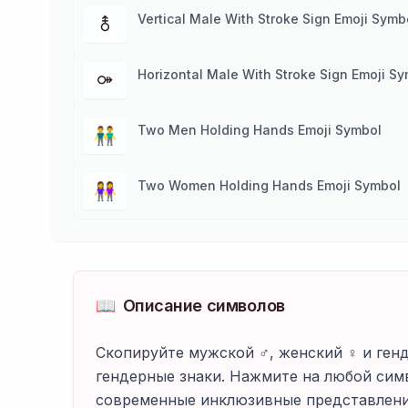
Vertical Male With Stroke Sign Emoji Symb
⚨
Horizontal Male With Stroke Sign Emoji S
⚩
Two Men Holding Hands Emoji Symbol
👬
Two Women Holding Hands Emoji Symbol
👭
📖
Описание символов
Скопируйте мужской ♂️, женский ♀️ и г
гендерные знаки. Нажмите на любой сим
современные инклюзивные представления