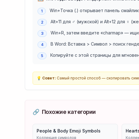
Win+Точка (.) открывает панель смайл
1
Alt+11 для ♂ (мужской) и Alt+12 для ♀ 
2
Win+R, затем введите «charmap» — ищи
3
В Word: Вставка > Символ > поиск генд
4
Копируйте с этой страницы для мгнове
5
💡
Совет:
Самый простой способ — скопировать симво
🔗
Похожие категории
People & Body Emoji Symbols
Heart
Коллекция символов
Коллек