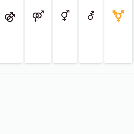
⚣
⚤
⚥
⚦
⚧