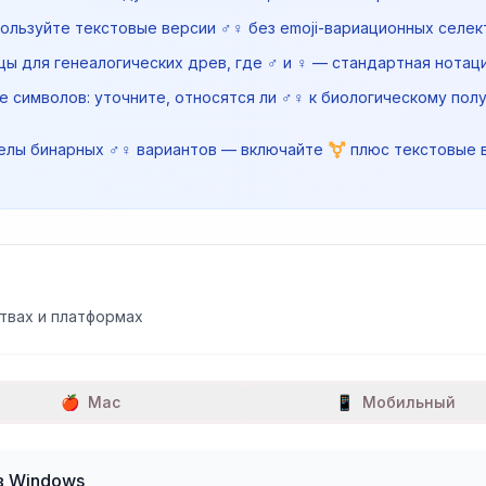
ользуйте текстовые версии ♂♀ без emoji-вариационных селе
ы для генеалогических древ, где ♂ и ♀ — стандартная нотац
 символов: уточните, относятся ли ♂♀ к биологическому пол
елы бинарных ♂♀ вариантов — включайте ⚧️ плюс текстовые 
твах и платформах
🍎
Mac
📱
Мобильный
в Windows