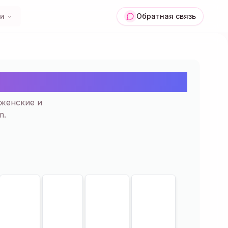
ии
Обратная связь
опировать | 13+
 женские и
m.