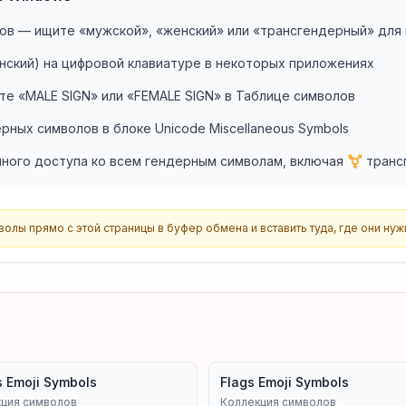
иков — ищите «мужской», «женский» или «трансгендерный» для
(женский) на цифровой клавиатуре в некоторых приложениях
те «MALE SIGN» или «FEMALE SIGN» в Таблице символов
ерных символов в блоке Unicode Miscellaneous Symbols
нного доступа ко всем гендерным символам, включая ⚧️ тран
лы прямо с этой страницы в буфер обмена и вставить туда, где они нуж
s Emoji Symbols
Flags Emoji Symbols
ция символов
Коллекция символов