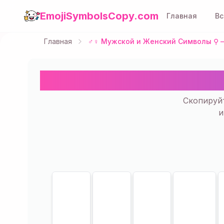
EmojiSymbolsCopy.com
Главная
Вс
Главная
♂️♀️ Мужской и Женский Символы ⚲ 
♂️♀️ Мужской и
Скопируйт
и
Показано
13
из
13