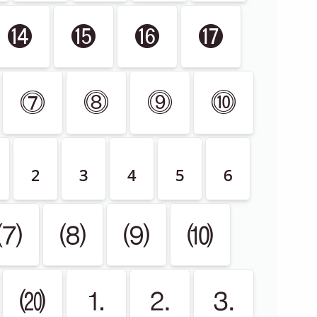
⓮
⓯
⓰
⓱
⓻
⓼
⓽
⓾
₂
₃
₄
₅
₆
⑺
⑻
⑼
⑽
⒇
⒈
⒉
⒊