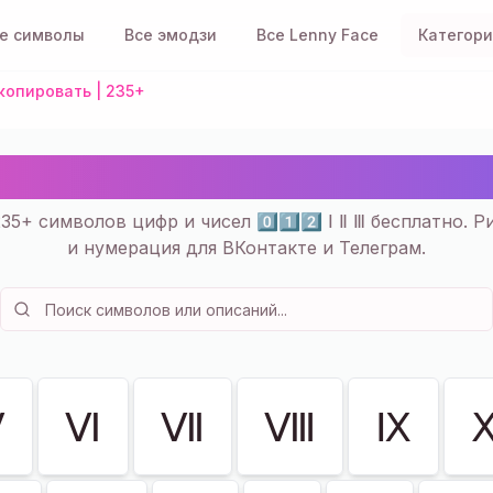
е символы
Все эмодзи
Все Lenny Face
Категор
копировать | 235+
ла Символы Ⅰ Ⅱ Ⅲ — Ско
35+ символов цифр и чисел 0️⃣1️⃣2️⃣ Ⅰ Ⅱ Ⅲ бесплатно. 
и нумерация для ВКонтакте и Телеграм.
Ⅴ
Ⅵ
Ⅶ
Ⅷ
Ⅸ