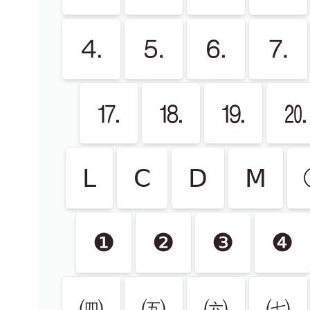
⒋
⒌
⒍
⒎
⒘
⒙
⒚
⒛
Ⅼ
Ⅽ
Ⅾ
Ⅿ
❶
❷
❸
❹
㈣
㈤
㈥
㈦