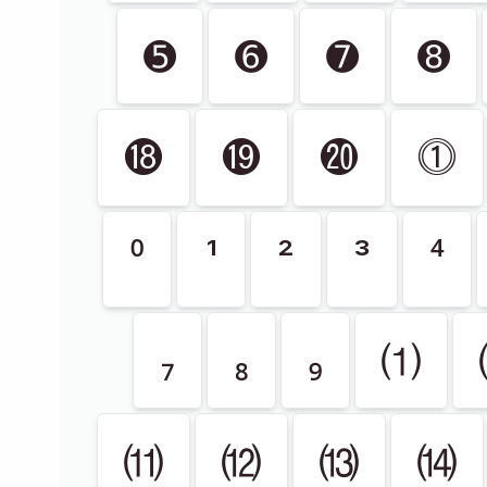
➎
➏
➐
➑
⓲
⓳
⓴
⓵
⁰
¹
²
³
⁴
₇
₈
₉
⑴
⑾
⑿
⒀
⒁