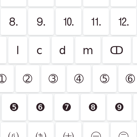
⒏
⒐
⒑
⒒
⒓
ⅼ
ⅽ
ⅾ
ⅿ
ↀ
➀
➁
➂
➃
➄
➅
❺
❻
❼
❽
❾
㈧
㈨
㈩
㊀
㊁