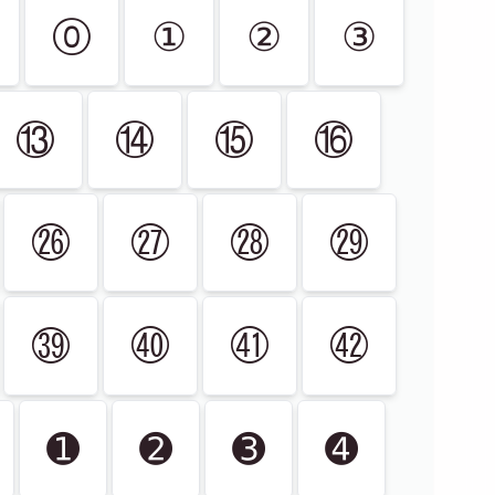
⓪
①
②
③
⑬
⑭
⑮
⑯
㉖
㉗
㉘
㉙
㊴
㊵
㊶
㊷
➊
➋
➌
➍