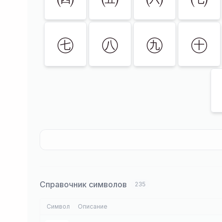
㊆
㊇
㊈
㊉
Справочник символов
235
Символ
Описание