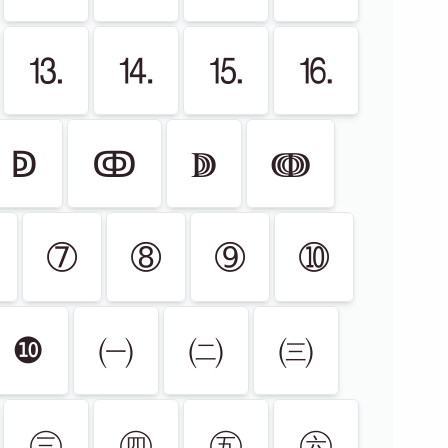
⒔
⒕
⒖
⒗
ↁ
ↂ
ↇ
ↈ
➆
➇
➈
➉
❿
㈠
㈡
㈢
㊂
㊃
㊄
㊅