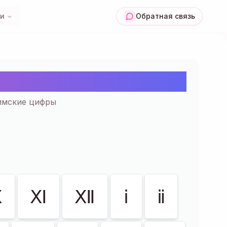
ии
Обратная связь
пировать | 235+
Римские цифры
Ⅹ
Ⅺ
Ⅻ
ⅰ
ⅱ