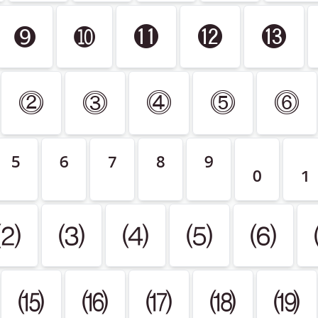
➒
➓
⓫
⓬
⓭
⓶
⓷
⓸
⓹
⓺
⁵
⁶
⁷
⁸
⁹
₀
₁
⑵
⑶
⑷
⑸
⑹
⒂
⒃
⒄
⒅
⒆