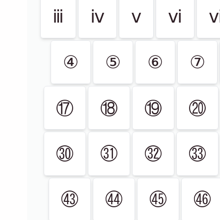
ⅲ
ⅳ
ⅴ
ⅵ
④
⑤
⑥
⑦
⑰
⑱
⑲
⑳
㉚
㉛
㉜
㉝
㊸
㊹
㊺
㊻