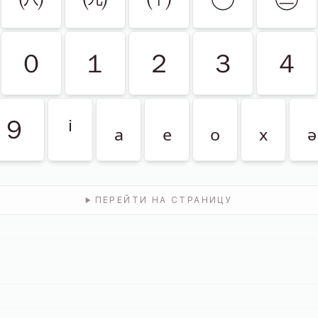
０
１
２
３
４
９
ⁱ
ₐ
ₑ
ₒ
ₓ
ₔ
ПЕРЕЙТИ НА СТРАНИЦУ