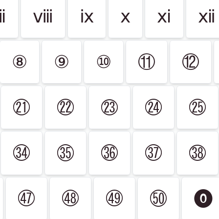
ⅶ
ⅷ
ⅸ
ⅹ
ⅺ
ⅻ
⑧
⑨
⑩
⑪
⑫
㉑
㉒
㉓
㉔
㉕
㉞
㉟
㊱
㊲
㊳
㊼
㊽
㊾
㊿
⓿