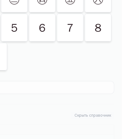
５
６
７
８
Скрыть справочник