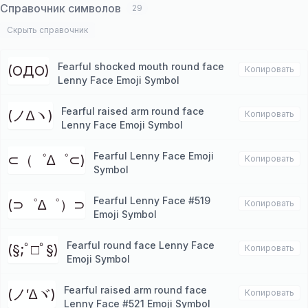
Справочник символов
29
Скрыть справочник
Fearful shocked mouth round face
(OДO)
Копировать
Lenny Face Emoji Symbol
Fearful raised arm round face
(ノ∆ヽ)
Копировать
Lenny Face Emoji Symbol
Fearful Lenny Face Emoji
⊂（゜∆゜⊂)
Копировать
Symbol
Fearful Lenny Face #519
(⊃゜∆゜）⊃
Копировать
Emoji Symbol
Fearful round face Lenny Face
(§;ﾟ□ﾟ§)
Копировать
Emoji Symbol
Fearful raised arm round face
(ノ′∆ヾ)
Копировать
Lenny Face #521 Emoji Symbol