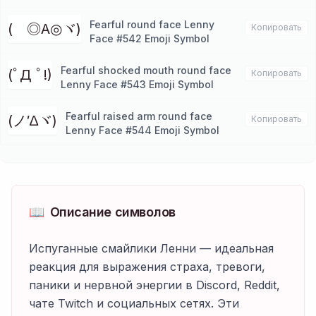
Fearful round face Lenny
(ゞ◎A◎ヾ)
Копировать
Face #542 Emoji Symbol
Fearful shocked mouth round face
(ﾟД ﾟ!)
Копировать
Lenny Face #543 Emoji Symbol
Fearful raised arm round face
(ノ′∆ヾ)
Копировать
Lenny Face #544 Emoji Symbol
📖
Описание символов
Испуганные смайлики Ленни — идеальная
реакция для выражения страха, тревоги,
паники и нервной энергии в Discord, Reddit,
чате Twitch и социальных сетях. Эти