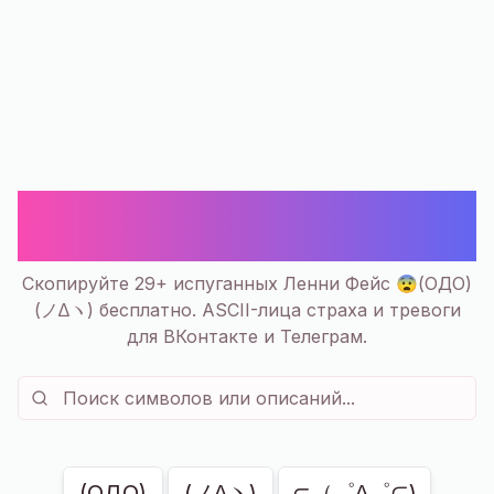
😨 Испуганные Ленни Фейс (OДO)
— Скопировать | 29+
Скопируйте 29+ испуганных Ленни Фейс 😨(OДO)
(ノ∆ヽ) бесплатно. ASCII-лица страха и тревоги
для ВКонтакте и Телеграм.
Показано
29
из
29
(OДO)
(ノ∆ヽ)
⊂（゜∆゜⊂)