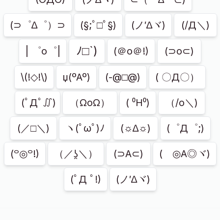
(⊃゜∆゜）⊃
(§;ﾟ□ﾟ§)
(ノ′∆ヾ)
(/Д＼)
ﾉ□`)
| ゜o゜|
(＠o＠!)
(⊃o⊂)
\(!◇!\)
џ(ºAº)
(-@□@)
( 〇Д〇）
(ﾟДﾟ∬)
（ΩoΩ）
( ⁰H⁰)
（/o＼)
(／□＼)
ヽ(ﾟωﾟ)ﾉ
(☼∆☼)
(゜Д゜;)
(꒪◎꒪!)
（／ʖ̯＼）
(⊃A⊂)
(ゞ◎A◎ヾ)
(ﾟД ﾟ!)
(ノ′∆ヾ)