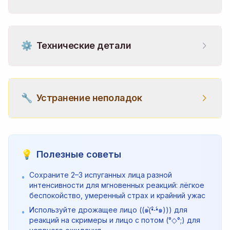
⚙️
Технические детали
🔧
Устранение неполадок
💡
Полезные советы
Сохраните 2–3 испуганных лица разной
•
интенсивности для мгновенных реакций: лёгкое
беспокойство, умеренный страх и крайний ужас
Используйте дрожащее лицо ((๑(̀•́˗̀•́๑))) для
•
реакций на скримеры и лицо с потом (°◇°;) для