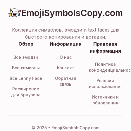
EmojiSymbolsCopy.com
Коллекция символов, эмодзи и text faces для
быстрого копирования и вставки.
Обзор
Информация
Правовая
информация
Все эмодзи
О нас
Политика
Все символы
Контакт
конфиденциальнос
Все Lenny Face
Обратная
Условия
связь
использования
Расширение
для Браузера
Источники и
обновления
© 2025 • EmojiSymbolsCopy.com