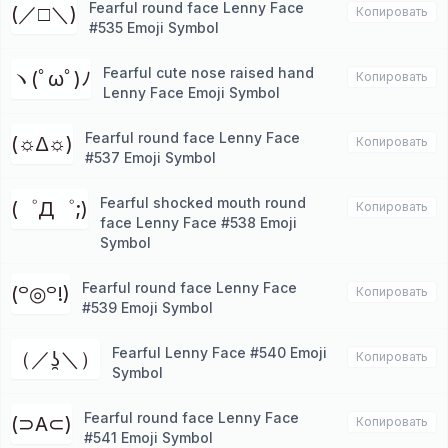
Fearful round face Lenny Face
(／□＼)
Копировать
#535 Emoji Symbol
Fearful cute nose raised hand
ヽ(ﾟωﾟ)ﾉ
Копировать
Lenny Face Emoji Symbol
Fearful round face Lenny Face
(☼∆☼)
Копировать
#537 Emoji Symbol
Fearful shocked mouth round
(゜Д゜;)
Копировать
face Lenny Face #538 Emoji
Symbol
Fearful round face Lenny Face
(꒪◎꒪!)
Копировать
#539 Emoji Symbol
Fearful Lenny Face #540 Emoji
（／ʖ̯＼）
Копировать
Symbol
Fearful round face Lenny Face
(⊃A⊂)
Копировать
#541 Emoji Symbol