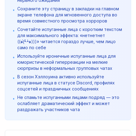
нервного ожидания
Сохраните эту страницу в закладки на главном
•
экране телефона для мгновенного доступа во
время совместного просмотра хорроров
Сочетайте испуганные лица с коротким текстом
•
для максимального эффекта: «нетнетнет
((๑(̀•́˗̀•́๑)))» читается гораздо лучше, чем лицо
само по себе
Используйте ироничные испуганные лица для
•
юмористической гиперреакции на мелкие
сюрпризы в неформальных групповых чатах
В сезон Хэллоуина активно используйте
•
испуганные лица в статусе Discord, профилях
соцсетей и праздничных сообщениях
Не спамьте испуганными лицами подряд — это
•
ослабляет драматический эффект и может
раздражать участников чата