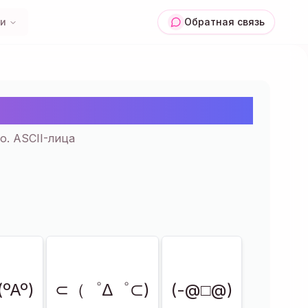
ии
Обратная связь
опировать | 17+
. ASCII-лица
(ºAº)
⊂（゜∆゜⊂)
(-@□@)