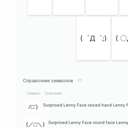
(゜Д゜;)
( 
Справочник символов
17
Символ
Описание
Surprised Lenny Face raised hand Lenny 
ﾉ□`)
Surprised Lenny Face round face Lenny
(／□＼)