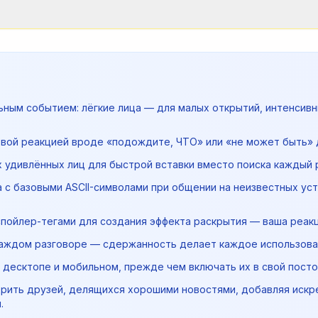
ьным событием: лёгкие лица — для малых открытий, интенси
овой реакцией вроде «подождите, ЧТО» или «не может быть» д
 удивлённых лиц для быстрой вставки вместо поиска каждый р
 с базовыми ASCII-символами при общении на неизвестных уст
спойлер-тегами для создания эффекта раскрытия — ваша реакц
каждом разговоре — сдержанность делает каждое использова
десктопе и мобильном, прежде чем включать их в свой посто
дрить друзей, делящихся хорошими новостями, добавляя иск
.