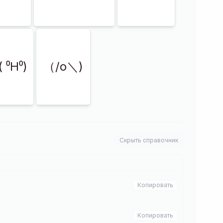
( ⁰H⁰)
（/o＼)
Скрыть справочник
Копировать
Копировать