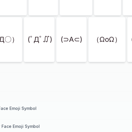
〇Д〇）
(ﾟДﾟ∬)
(⊃A⊂)
（ΩoΩ）
Face Emoji Symbol
 Face Emoji Symbol