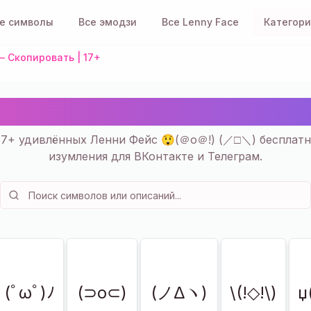
е символы
Все эмодзи
Все Lenny Face
Категор
 Скопировать | 17+
Ленни Фейс (＠o＠!) — Ск
17+ удивлённых Ленни Фейс 😲(＠o＠!) (／□＼) бесплатно
изумления для ВКонтакте и Телеграм.
(ﾟωﾟ)ﾉ
(⊃o⊂)
(ノ∆ヽ)
\(!◇!\)
џ