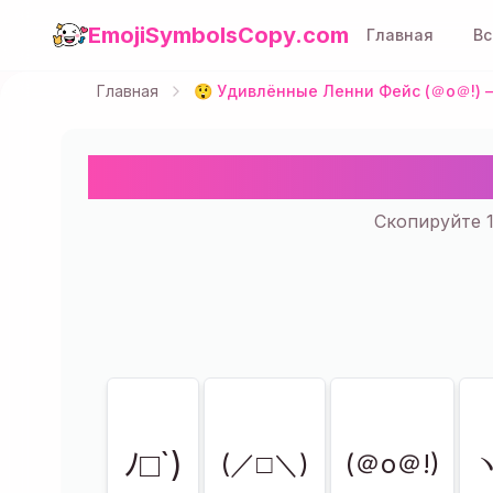
EmojiSymbolsCopy.com
Главная
Вс
Главная
😲 Удивлённые Ленни Фейс (＠o＠!) —
😲 Удивлённые 
Скопируйте 
Показано
17
из
17
ﾉ□`)
(／□＼)
(＠o＠!)
ヽ