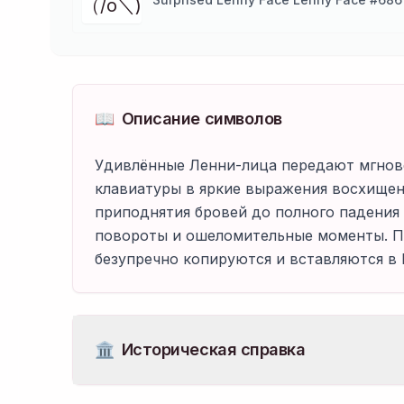
（/o＼)
📖
Описание символов
Удивлённые Ленни-лица передают мгнове
клавиатуры в яркие выражения восхищени
приподнятия бровей до полного падения
повороты и ошеломительные моменты. По
безупречно копируются и вставляются в D
🏛️
Историческая справка