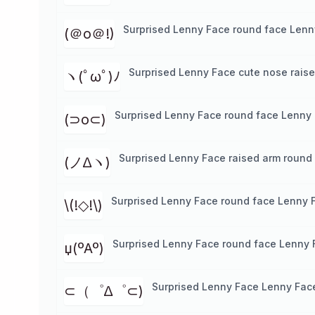
Surprised Lenny Face round face Lenn
(＠o＠!)
Surprised Lenny Face cute nose rais
ヽ(ﾟωﾟ)ﾉ
Surprised Lenny Face round face Lenny
(⊃o⊂)
Surprised Lenny Face raised arm round
(ノ∆ヽ)
Surprised Lenny Face round face Lenny 
\(!◇!\)
Surprised Lenny Face round face Lenny 
џ(ºAº)
Surprised Lenny Face Lenny Fac
⊂（゜∆゜⊂)