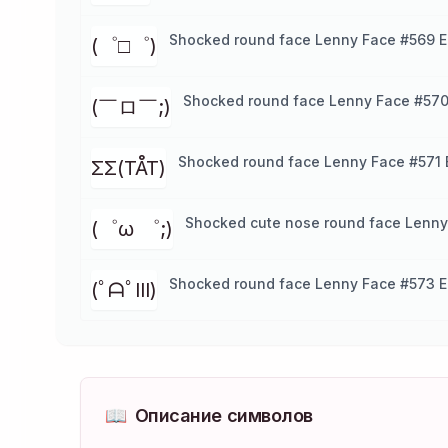
Shocked round face Lenny Face #569 E
(゜□゜)
Shocked round face Lenny Face #570
(￣ロ￣;)
Shocked round face Lenny Face #571 
ΣΣ(TÅT)
Shocked cute nose round face Lenny
(゜ω ゜;)
Shocked round face Lenny Face #573 E
(ﾟᗩﾟlll)
📖
Описание символов