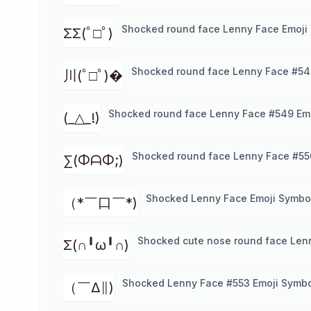
Shocked round face Lenny Face Emoji
ΣΣ(ﾟ□ﾟ)
Shocked round face Lenny Face #54
川(ﾟ□ﾟ)�
Shocked round face Lenny Face #549 Em
(_△_!)
Shocked round face Lenny Face #55
∑(ΦᗩΦ;)
Shocked Lenny Face Emoji Symbo
（*￣口￣*)
Shocked cute nose round face Len
Σ(∩╹ω╹∩)
Shocked Lenny Face #553 Emoji Symb
（￣Δ∥)