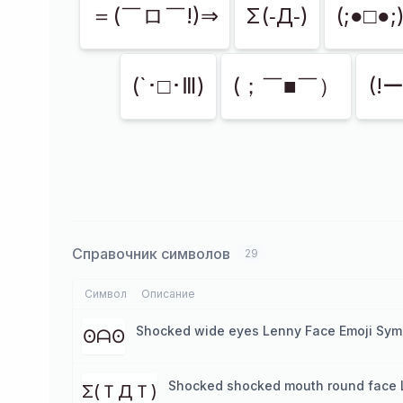
＝(￣ロ￣!)⇒
Σ(‐Д‐)
(;●□●;
(`･□･Ⅲ)
(；￣■￣）
(!
Справочник символов
29
Символ
Описание
Shocked wide eyes Lenny Face Emoji Sym
ʘᗩʘ
Shocked shocked mouth round face 
Σ(ＴДＴ)