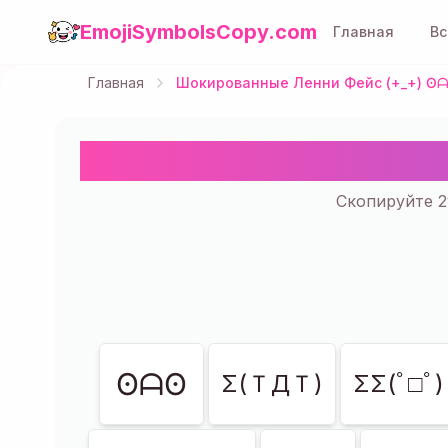
EmojiSymbolsCopy.com
Главная
Вс
Главная
Шокированные Ленни Фейс (+_+) ʘᗩ
Шокированные Ле
Скопируйте 2
Показано
29
из
29
ʘᗩʘ
Σ(ＴДＴ)
ΣΣ(ﾟ□ﾟ)