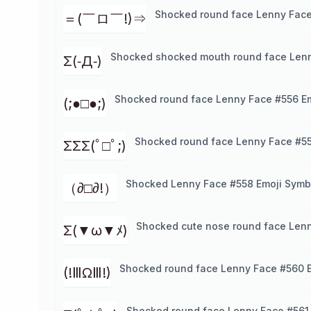
Shocked round face Lenny Face
＝(￣ロ￣!)⇒
Shocked shocked mouth round face Lenn
Σ(‐Д‐)
Shocked round face Lenny Face #556 E
(;●□●;)
Shocked round face Lenny Face #55
ΣΣΣ(ﾟ□ﾟ;)
Shocked Lenny Face #558 Emoji Symb
（∂□∂!）
Shocked cute nose round face Lenn
Σ(▼ω▼ﾒ)
Shocked round face Lenny Face #560 
(!ⅢΩⅢ!)
Shocked round face Lenny Face #561