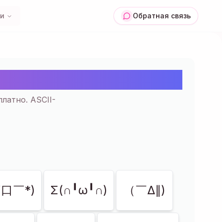
ии
Обратная связь
копировать | 29+
латно. ASCII-
口￣*)
Σ(∩╹ω╹∩)
（￣Δ∥)