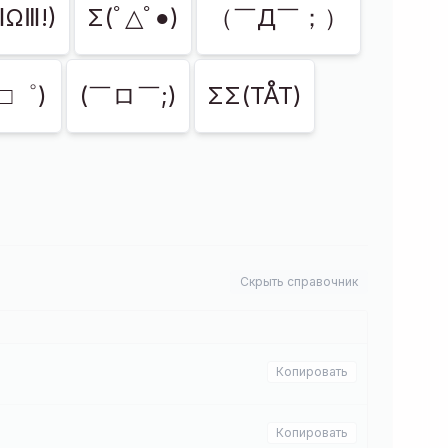
ⅢΩⅢ!)
Σ(ﾟ△ﾟ●)
（￣Д￣；）
□゜)
(￣ロ￣;)
ΣΣ(TÅT)
Скрыть справочник
Копировать
Копировать