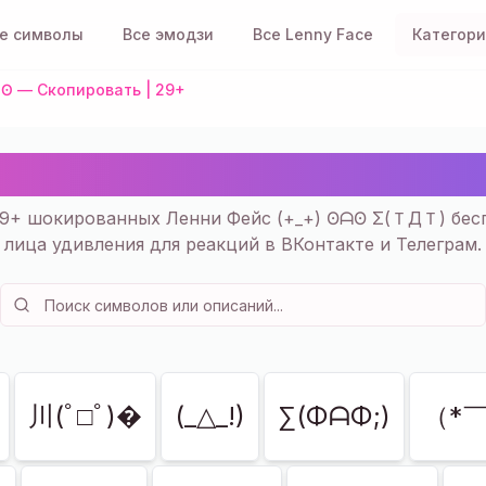
е символы
Все эмодзи
Все Lenny Face
Категор
ʘ — Скопировать | 29+
нни Фейс (+_+) ʘᗩʘ — С
9+ шокированных Ленни Фейс (+_+) ʘᗩʘ Σ(ＴДＴ) бесп
лица удивления для реакций в ВКонтакте и Телеграм.
川(ﾟ□ﾟ)�
(_△_!)
∑(ΦᗩΦ;)
（*￣