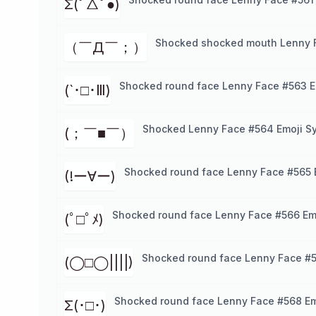
Σ(ﾟ△ﾟ●)
Shocked shocked mouth Lenny 
（￣Д￣；）
Shocked round face Lenny Face #563 E
(`･□･Ⅲ)
Shocked Lenny Face #564 Emoji S
(；￣■￣）
Shocked round face Lenny Face #565 
(!ー∀ー)
Shocked round face Lenny Face #566 Em
(ﾟ□ﾟﾒ)
Shocked round face Lenny Face #5
(◯□◯||||)
Shocked round face Lenny Face #568 Em
Σ(･□･)