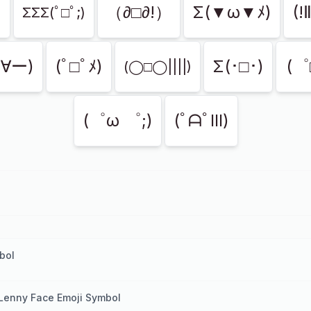
)
（∂□∂!）
Σ(▼ω▼ﾒ)
(!
ΣΣΣ(ﾟ□ﾟ;)
ー∀ー)
(ﾟ□ﾟﾒ)
Σ(･□･)
(゜
(◯□◯||||)
(゜ω ゜;)
(ﾟᗩﾟlll)
bol
Lenny Face Emoji Symbol