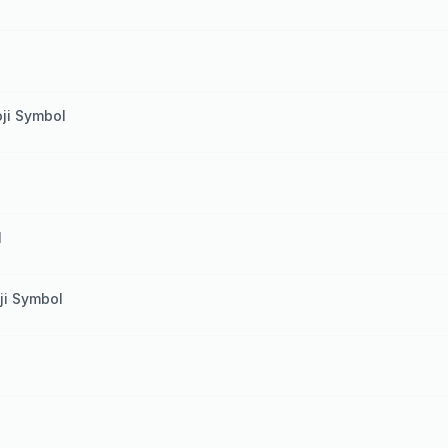
oji Symbol
l
oji Symbol