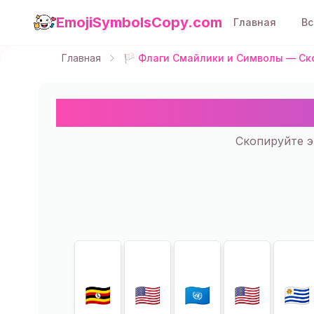
EmojiSymbolsCopy.com
Главная
Вс
Главная
🏳️ Флаги Смайлики и Символы — Ск
🏳️ Флаги Смайли
Скопируйте эмо
Показано
21
из
261
🇺🇬
🇺🇲
🇺🇳
🇺🇸
🇺🇾