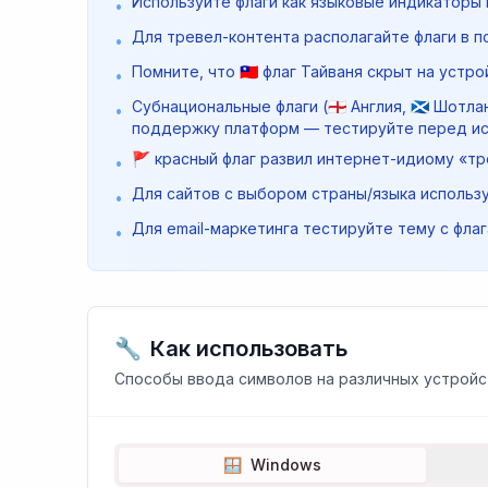
Используйте флаги как языковые индикаторы в м
•
Для тревел-контента располагайте флаги в пор
•
Помните, что 🇹🇼 флаг Тайваня скрыт на уст
•
Субнациональные флаги (🏴󠁧󠁢󠁥󠁮󠁧󠁿 Англия, 🏴󠁧󠁢
•
поддержку платформ — тестируйте перед ис
🚩 красный флаг развил интернет-идиому «т
•
Для сайтов с выбором страны/языка используй
•
Для email-маркетинга тестируйте тему с флага
•
🔧
Как использовать
Способы ввода символов на различных устройс
🪟
Windows