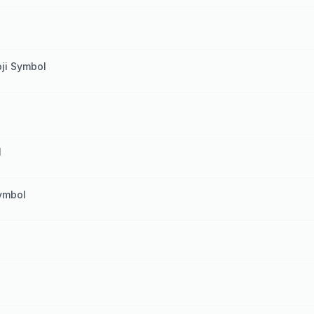
oji Symbol
l
Symbol