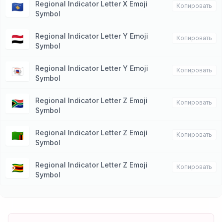
Regional Indicator Letter X Emoji
🇽🇰
Копировать
Symbol
Regional Indicator Letter Y Emoji
🇾🇪
Копировать
Symbol
Regional Indicator Letter Y Emoji
🇾🇹
Копировать
Symbol
Regional Indicator Letter Z Emoji
🇿🇦
Копировать
Symbol
Regional Indicator Letter Z Emoji
🇿🇲
Копировать
Symbol
Regional Indicator Letter Z Emoji
🇿🇼
Копировать
Symbol