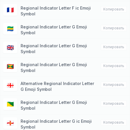
Regional Indicator Letter F ic Emoji
🇫🇷
Копировать
Symbol
Regional Indicator Letter G Emoji
🇬🇦
Копировать
Symbol
Regional Indicator Letter G Emoji
🇬🇧
Копировать
Symbol
Regional Indicator Letter G Emoji
🇬🇩
Копировать
Symbol
Alternative Regional Indicator Letter
🇬🇪
Копировать
G Emoji Symbol
Regional Indicator Letter G Emoji
🇬🇫
Копировать
Symbol
Regional Indicator Letter G ic Emoji
🇬🇬
Копировать
Symbol