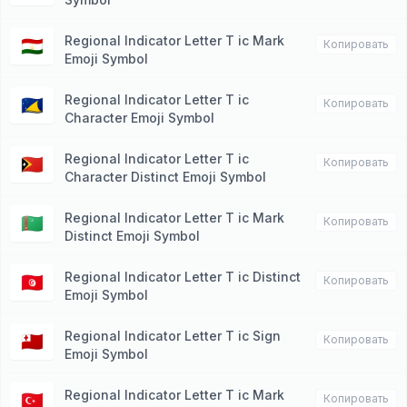
Regional Indicator Letter T ic Mark
🇹🇯
Копировать
Emoji Symbol
Regional Indicator Letter T ic
🇹🇰
Копировать
Character Emoji Symbol
Regional Indicator Letter T ic
🇹🇱
Копировать
Character Distinct Emoji Symbol
Regional Indicator Letter T ic Mark
🇹🇲
Копировать
Distinct Emoji Symbol
Regional Indicator Letter T ic Distinct
🇹🇳
Копировать
Emoji Symbol
Regional Indicator Letter T ic Sign
🇹🇴
Копировать
Emoji Symbol
Regional Indicator Letter T ic Mark
🇹🇷
Копировать