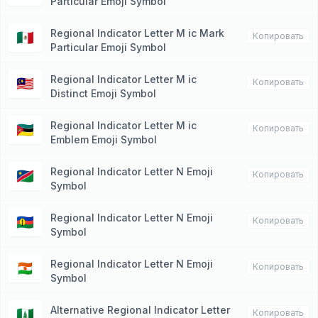
Particular Emoji Symbol
Regional Indicator Letter M ic Mark
🇲🇽
Копировать
Particular Emoji Symbol
Regional Indicator Letter M ic
🇲🇾
Копировать
Distinct Emoji Symbol
Regional Indicator Letter M ic
🇲🇿
Копировать
Emblem Emoji Symbol
Regional Indicator Letter N Emoji
🇳🇦
Копировать
Symbol
Regional Indicator Letter N Emoji
🇳🇨
Копировать
Symbol
Regional Indicator Letter N Emoji
🇳🇪
Копировать
Symbol
Alternative Regional Indicator Letter
🇳🇫
Копировать