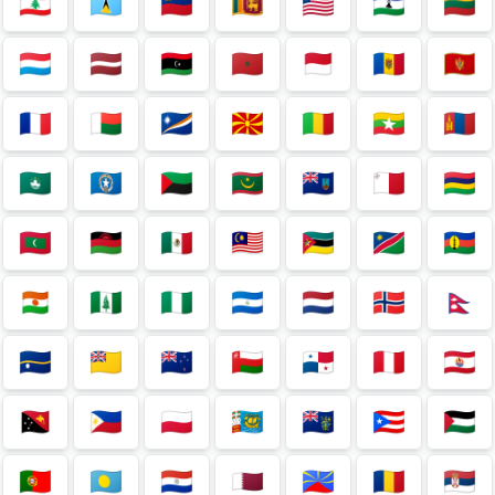
🇱🇧
🇱🇨
🇱🇮
🇱🇰
🇱🇷
🇱🇸
🇱🇹
🇱🇺
🇱🇻
🇱🇾
🇲🇦
🇲🇨
🇲🇩
🇲🇪
🇲🇫
🇲🇬
🇲🇭
🇲🇰
🇲🇱
🇲🇲
🇲🇳
🇲🇴
🇲🇵
🇲🇶
🇲🇷
🇲🇸
🇲🇹
🇲🇺
🇲🇻
🇲🇼
🇲🇽
🇲🇾
🇲🇿
🇳🇦
🇳🇨
🇳🇪
🇳🇫
🇳🇬
🇳🇮
🇳🇱
🇳🇴
🇳🇵
🇳🇷
🇳🇺
🇳🇿
🇴🇲
🇵🇦
🇵🇪
🇵🇫
🇵🇬
🇵🇭
🇵🇱
🇵🇲
🇵🇳
🇵🇷
🇵🇸
🇵🇹
🇵🇼
🇵🇾
🇶🇦
🇷🇪
🇷🇴
🇷🇸