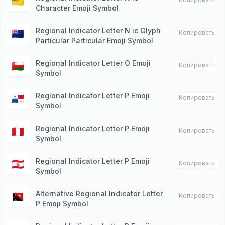
🇳🇺
Character Emoji Symbol
Regional Indicator Letter N ic Glyph
🇳🇿
Копировать
Particular Particular Emoji Symbol
Regional Indicator Letter O Emoji
🇴🇲
Копировать
Symbol
Regional Indicator Letter P Emoji
🇵🇦
Копировать
Symbol
Regional Indicator Letter P Emoji
🇵🇪
Копировать
Symbol
Regional Indicator Letter P Emoji
🇵🇫
Копировать
Symbol
Alternative Regional Indicator Letter
🇵🇬
Копировать
P Emoji Symbol