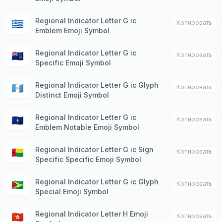
Regional Indicator Letter G ic
🇬🇷
Копировать
Emblem Emoji Symbol
Regional Indicator Letter G ic
🇬🇸
Копировать
Specific Emoji Symbol
Regional Indicator Letter G ic Glyph
🇬🇹
Копировать
Distinct Emoji Symbol
Regional Indicator Letter G ic
🇬🇺
Копировать
Emblem Notable Emoji Symbol
Regional Indicator Letter G ic Sign
🇬🇼
Копировать
Specific Specific Emoji Symbol
Regional Indicator Letter G ic Glyph
🇬🇾
Копировать
Special Emoji Symbol
Regional Indicator Letter H Emoji
🇭🇰
Копировать