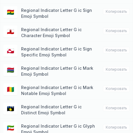
Regional Indicator Letter G ic Sign
🇬🇭
Копировать
Emoji Symbol
Regional Indicator Letter G ic
🇬🇮
Копировать
Character Emoji Symbol
Regional Indicator Letter G ic Sign
🇬🇱
Копировать
Specific Emoji Symbol
Regional Indicator Letter G ic Mark
🇬🇲
Копировать
Emoji Symbol
Regional Indicator Letter G ic Mark
🇬🇳
Копировать
Notable Emoji Symbol
Regional Indicator Letter G ic
🇬🇵
Копировать
Distinct Emoji Symbol
Regional Indicator Letter G ic Glyph
🇬🇶
Копировать
Emoji Symbol