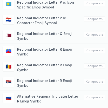
Regional Indicator Letter P ic Icon
🇵🇼
Копировать
Specific Emoji Symbol
Regional Indicator Letter P ic
🇵🇾
Копировать
Character Emoji Symbol
Regional Indicator Letter Q Emoji
🇶🇦
Копировать
Symbol
Regional Indicator Letter R Emoji
🇷🇪
Копировать
Symbol
Regional Indicator Letter R Emoji
🇷🇴
Копировать
Symbol
Regional Indicator Letter R Emoji
🇷🇸
Копировать
Symbol
Alternative Regional Indicator Letter
🇷🇺
Копировать
R Emoji Symbol