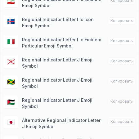
🇮🇷
Копировать
Emoji Symbol
Regional Indicator Letter I ic Icon
🇮🇸
Копировать
Emoji Symbol
Regional Indicator Letter I ic Emblem
🇮🇹
Копировать
Particular Emoji Symbol
Regional Indicator Letter J Emoji
🇯🇪
Копировать
Symbol
Regional Indicator Letter J Emoji
🇯🇲
Копировать
Symbol
Regional Indicator Letter J Emoji
🇯🇴
Копировать
Symbol
Alternative Regional Indicator Letter
🇯🇵
Копировать
J Emoji Symbol